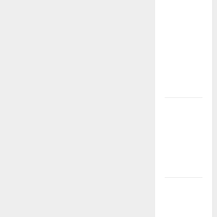
BONUS
MEMBER
BARU:
PROMO
MENARIK
UNTUK
PENGGUNA
BARU
BONUS
MEMBER
BARU:
SEMUA
SLOT TANPA
BATAS WD!
BONUS NEW
MEMBER
100%