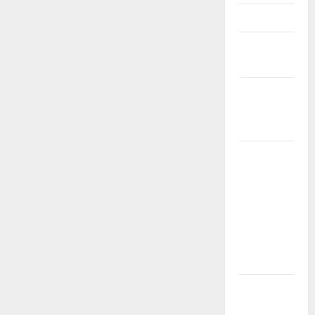
Kesehatan
Klaim
Bebas IP!
Langsung
Panen
Cuan!
LIHAT
IKLAN INI?
ARTINYA
KAMU
SEDANG
DAPAT
HOKI!
Link Login
Slot Gacor