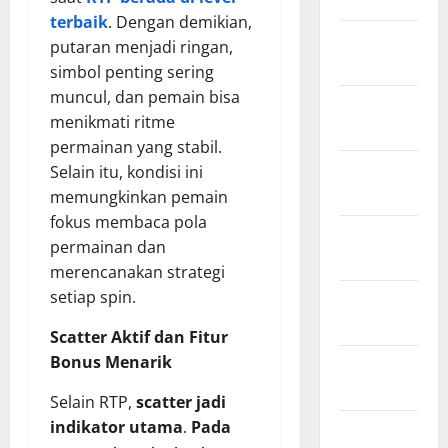
2026
terbaik
. Dengan demikian,
Januari
putaran menjadi ringan,
2026
simbol penting sering
muncul, dan pemain bisa
Desember
menikmati ritme
2025
permainan yang stabil.
November
Selain itu, kondisi ini
2025
memungkinkan pemain
fokus membaca pola
Oktober
permainan dan
2025
merencanakan strategi
setiap spin.
September
2025
Scatter Aktif dan Fitur
Bonus Menarik
Agustus
2025
Selain RTP,
scatter jadi
indikator utama
.
Pada
Juli 2025