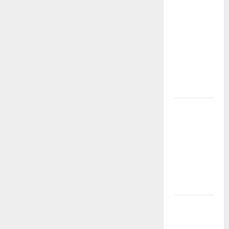
Saatnya
Coba
TIMAH88
dan
Dapatkan
Bonus
Eksklusif!
Hujan Petir
Kakek Zeus:
Slot Gacor
TIMAH88
Pecah
Maxwin
5000x!
IDUL FITRI
1446 H