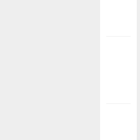
Panduan
Lengkap
Bermain
Aman
Link
Server
Thailand
Gacor:
Jaminan
Maxwin
100% di
TIMAH88
LINK
SITUS
GACOR
ANTI