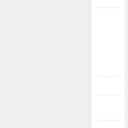
Puasa
BUAT
AKUN
MAXWIN
DI
TIMAH88
– NEW
MEMBER
AUTO
CUAN!
Bukan
Janji
Bukan
Janji
Kosong!
Bukti