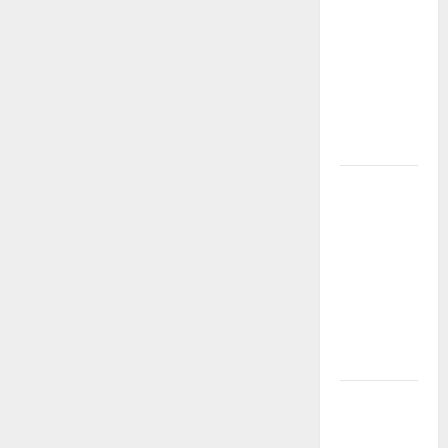
Zeus: Slot
Gacor
TIMAH88
Pecah
Maxwin
5000x!
IDUL
FITRI
1446 H
DENGAN
BONUS
SPESIAL
DARI
TIMAH88
Jackpot
Gampang