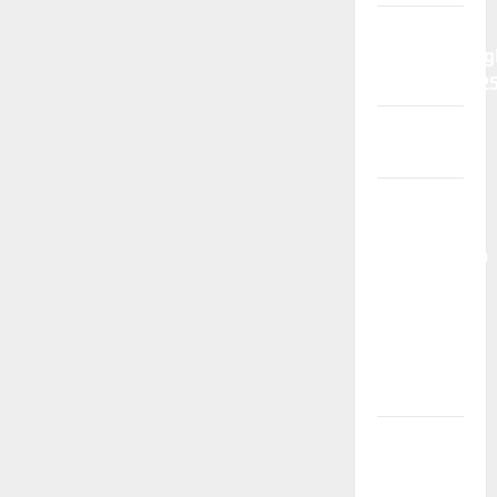
dan Paling
Menguntung
di Tahun 202
dan
Terpercaya
Dapatkan
45 –
Kesempatan
Terbaik
untuk
Menang
Lebih
Banyak!
Deposit
QRIS
Hanya 1