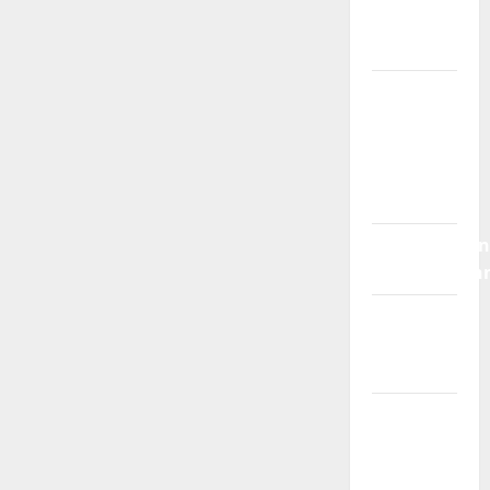
Bukan
Janji!
Buktikan
Scatter
Datang
Bertubi-
tubi 🔥
Buktikan Sen
Keuntungann
Buyspin
Pecah
Perkalian!
Capek
Rungkat
Terus?