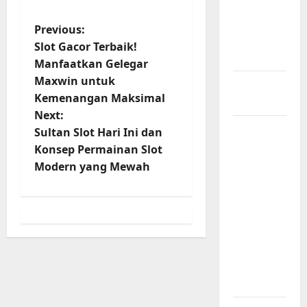
Auto
Cuan &
P
Previous:
WD 100%
Slot Gacor Terbaik!
o
Aman
Manfaatkan Gelegar
Maxwin untuk
Auto
s
Kemenangan Maksimal
Scatter!
t
Next:
Bandar
Sultan Slot Hari Ini dan
n
Slot
Konsep Permainan Slot
Online
Modern yang Mewah
a
TIMAH88
Gacor
v
dengan
i
Auto
Cuan
g
Setiap
Hari
a