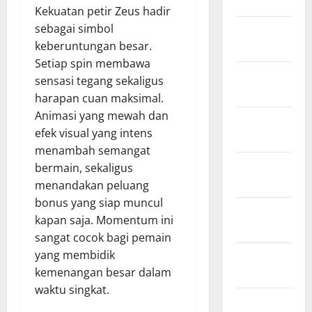
2026
Kekuatan petir Zeus hadir
sebagai simbol
Januari
keberuntungan besar.
2026
Setiap spin membawa
Desember
sensasi tegang sekaligus
2025
harapan cuan maksimal.
Animasi yang mewah dan
November
efek visual yang intens
2025
menambah semangat
Oktober
bermain, sekaligus
2025
menandakan peluang
bonus yang siap muncul
September
kapan saja. Momentum ini
2025
sangat cocok bagi pemain
yang membidik
Agustus
kemenangan besar dalam
2025
waktu singkat.
Juli 2025