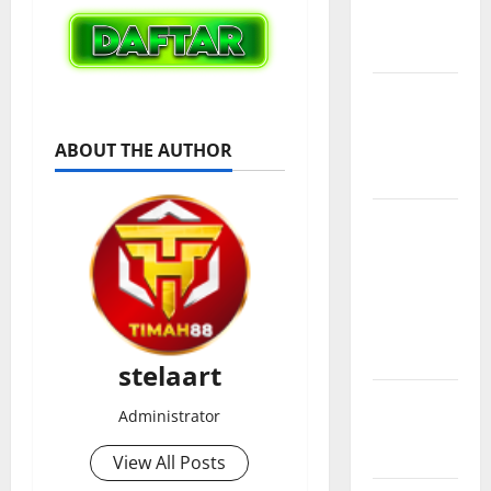
Wild &
Scatter
Akun
Gacor
Server
ABOUT THE AUTHOR
Thailand!
Auto
Allslot:
Promo
Bonus
Besar-
Besaran!
stelaart
Auto
Administrator
Banjir
Scatter!
View All Posts