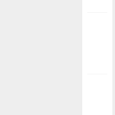
RUNGKAD
TIMAH88
LINK
SITUS
SLOT
GACOR
TERBARU
–
MAXWIN
SETIAP
HARI
LINK SLOT
GACOR
2025 –
BUAT
AKUN
MAXWIN