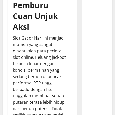
Pemburu
Maxwin
500X Siap
Cuan Unjuk
Diburu
Aksi
Server
Slot
Slot Gacor Hari ini menjadi
Gacor
momen yang sangat
Premium
dinanti oleh para pecinta
TIMAH88,
slot online. Peluang jackpot
Minimal
terbuka lebar dengan
Bet 400
kondisi permainan yang
Peluang
sedang berada di puncak
Menang
performa. RTP tinggi
Maksimal
berpadu dengan fitur
unggulan membuat setiap
Slot Kelas
putaran terasa lebih hidup
Atas
dan penuh potensi. Tidak
Favorit