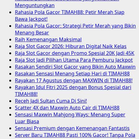
Menguntungkan
Rahasia Pola Gacor TIMAH88: Petir Merah Siap
Bawa Jackpot!
Rahasia Pola Gacor: Strategi Petir Merah yang Bikin
Menang Besar
Raih Kemenangan Maksimal
Raja Slot Gacor 2026: Hiburan Digital Naik Kelas
Raja Slot Gacor dengan Promo Spesial 20K Jadi 45K
Raja Slot Jadi Pilihan Utama Para Pemburu Jackpot
Rasakan Sendiri Slot Gacor yang Bikin Auto Maxwin
Rasakan Sensasi Menang Setiap Hari di TIMAH88
Rayakan 17 Agustus dengan MAXWIN di TIMAH88!
Rayakan Idul Fitri 2025 dengan Bonus Spesial dari
TIMAH88!
Receh Jadi Sultan Cuma Di Sini!
Scatter 4X dan Maxwin Auto Cair di TIMAH88
Sensasi Maxwin Mahjong Ways: Menang Super
Luar Biasa
Sensasi Premium dengan Kemenangan Fantastis
Server Baru TIMAH88 Pasti 100% Gacor! Tanpa Pola