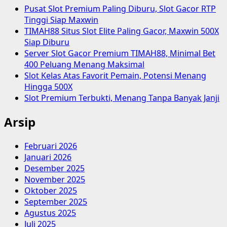
Pusat Slot Premium Paling Diburu, Slot Gacor RTP
Tinggi Siap Maxwin
TIMAH88 Situs Slot Elite Paling Gacor, Maxwin 500X
Siap Diburu
Server Slot Gacor Premium TIMAH88, Minimal Bet
400 Peluang Menang Maksimal
Slot Kelas Atas Favorit Pemain, Potensi Menang
Hingga 500X
Slot Premium Terbukti, Menang Tanpa Banyak Janji
Arsip
Februari 2026
Januari 2026
Desember 2025
November 2025
Oktober 2025
September 2025
Agustus 2025
Juli 2025