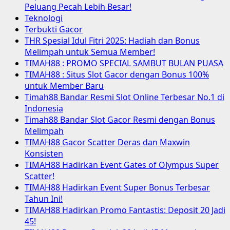
Peluang Pecah Lebih Besar!
Teknologi
Terbukti Gacor
THR Spesial Idul Fitri 2025: Hadiah dan Bonus
Melimpah untuk Semua Member!
TIMAH88 : PROMO SPECIAL SAMBUT BULAN PUASA
TIMAH88 : Situs Slot Gacor dengan Bonus 100%
untuk Member Baru
Timah88 Bandar Resmi Slot Online Terbesar No.1 di
Indonesia
Timah88 Bandar Slot Gacor Resmi dengan Bonus
Melimpah
TIMAH88 Gacor Scatter Deras dan Maxwin
Konsisten
TIMAH88 Hadirkan Event Gates of Olympus Super
Scatter!
TIMAH88 Hadirkan Event Super Bonus Terbesar
Tahun Ini!
TIMAH88 Hadirkan Promo Fantastis: Deposit 20 Jadi
45!