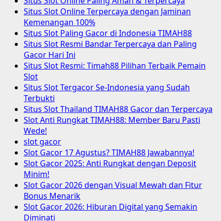
Situs Slot Online Paling Aman & Terpercaya
Situs Slot Online Terpercaya dengan Jaminan
Kemenangan 100%
Situs Slot Paling Gacor di Indonesia TIMAH88
Situs Slot Resmi Bandar Terpercaya dan Paling
Gacor Hari Ini
Situs Slot Resmi: Timah88 Pilihan Terbaik Pemain
Slot
Situs Slot Tergacor Se-Indonesia yang Sudah
Terbukti
Situs Slot Thailand TIMAH88 Gacor dan Terpercaya
Slot Anti Rungkat TIMAH88: Member Baru Pasti
Wede!
slot gacor
Slot Gacor 17 Agustus? TIMAH88 Jawabannya!
Slot Gacor 2025: Anti Rungkat dengan Deposit
Minim!
Slot Gacor 2026 dengan Visual Mewah dan Fitur
Bonus Menarik
Slot Gacor 2026: Hiburan Digital yang Semakin
Diminati