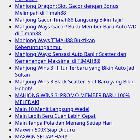
Mahjong Dragon: Slot Gacor dengan Bonus
Melimpah di Timah88
Mahjong Gacor Timah88 Langsung Bikin Tajir!
Mahjong Ways Gacor! Bukti Member Baru Auto WD
di Timah88
Mahjong Ways TIMAH88 Buktikan
Keberuntunganmu!
Mahjong Ways: Sensasi Auto Banjir Scatter dan
Kemenangan Maksimal di TIMAH88!
Mahjong Wins 3 : Fitur Terbaru yang Bikin Auto Jadi
Sultan
Mahjong Wins 3 Black Scatter: Slot Baru yang Bikin
Heboh!
MAHJONG WINS 3: PROMO MEMBER BARU 100%
MELEDAK!
Main 10 Menit Langsung Wede!
Main Lebih Seru Cuan Lebih Cepat
Main Tanpa Pola dan Menang Setiap Hari
Maxwin 500X Siap Diburu
MAXWIN SETIAP HARI!