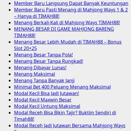
Member Baru Langsung Dapat Banyak Keuntungan
Member Baru Pasti Menang di Mahjong Ways 1 & 2
– Hanya di TIMAH88!
Menang Berkali-Kali di Mahjong Ways TIMAH88!
MENANG BESAR DI GAME MAHJONG BARENG
TIMAH88!
Menang Besar Lebih Mudah di TIMAH88 – Bonus
Slot 20+25
Menang Besar Tanpa Pola!
Menang Besar Tanpa Rungkad!
Menang Dibayar Lunas!
Menang Maksimal
Menang Tanpa Banyak Janji
Minimal Bet 400 Peluang Menang Maksimal
Modal Kecil Bisa Jadi Jutawan!
Modal Kecil Maxwin Besar
Modal Kecil Untung Maksimal
Modal Receh Bisa Bikin Tajir? Buktiin Sendiri di
Timah88!
Modal Receh Jadi Jutawan Bersama Mahjong Ways