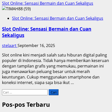
Slot Online: Sensasi Bermain dan Cuan Sekaligus
Slot Online: Sensasi Bermain dan Cuan Sekaligus
Slot Online: Sensasi Bermain dan Cuan
Sekaligus
stelaart
September 16, 2025
Slot online kini menjadi salah satu hiburan digital paling
populer di Indonesia. Tidak hanya memberikan keseruan
dengan tampilan grafis yang memukau, permainan ini
juga menawarkan peluang besar untuk meraih
keuntungan. Cukup menggunakan smartphone dan
koneksi internet, siapa saja bisa ikut …
Cari
untuk:
Pos-pos Terbaru