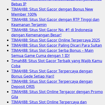
Bebas IP
TIMAH88: Situs Slot Gacor dengan Bonus New
Member 100%
TIMAH88: Situs Slot Gacor dengan RTP Tinggi dan
Keamanan Terjamin
TIMAH88: Situs Slot Gacor No. #1 di Indonesia
dengan Kemenangan Besar!
TIMAH88: Situs Slot Gacor Online Terpercaya 2025
TIMAH88: Situs Slot Gacor Paling Dicari Para Sultan
TIMAH88: Situs Slot Gacor Serba Bonus – Main
Semua Game Cuma dengan 1 ID!
Timah88: Situs Slot Gacor Terbaik yang Wajib Kamu
Coba
TIMAH88: Situs Slot Gacor Terpercaya dengan
Bonus Gede Setiap Hari!
TIMAH88: Situs Slot Gacor Terpercaya dengan
Deposit QRIS
TIMAH88: Situs Slot Online Tergacor dengan Promo
Gila
TIMAH88: Situs Slot Online Terpercaya dan