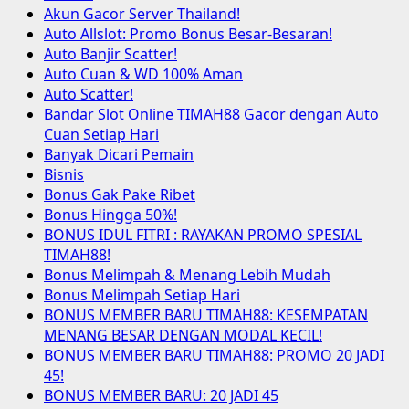
Akun Gacor Server Thailand!
Auto Allslot: Promo Bonus Besar-Besaran!
Auto Banjir Scatter!
Auto Cuan & WD 100% Aman
Auto Scatter!
Bandar Slot Online TIMAH88 Gacor dengan Auto
Cuan Setiap Hari
Banyak Dicari Pemain
Bisnis
Bonus Gak Pake Ribet
Bonus Hingga 50%!
BONUS IDUL FITRI : RAYAKAN PROMO SPESIAL
TIMAH88!
Bonus Melimpah & Menang Lebih Mudah
Bonus Melimpah Setiap Hari
BONUS MEMBER BARU TIMAH88: KESEMPATAN
MENANG BESAR DENGAN MODAL KECIL!
BONUS MEMBER BARU TIMAH88: PROMO 20 JADI
45!
BONUS MEMBER BARU: 20 JADI 45