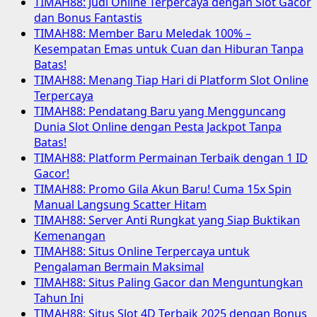
TIMAH88: Judi Online Terpercaya dengan Slot Gacor
dan Bonus Fantastis
TIMAH88: Member Baru Meledak 100% –
Kesempatan Emas untuk Cuan dan Hiburan Tanpa
Batas!
TIMAH88: Menang Tiap Hari di Platform Slot Online
Terpercaya
TIMAH88: Pendatang Baru yang Mengguncang
Dunia Slot Online dengan Pesta Jackpot Tanpa
Batas!
TIMAH88: Platform Permainan Terbaik dengan 1 ID
Gacor!
TIMAH88: Promo Gila Akun Baru! Cuma 15x Spin
Manual Langsung Scatter Hitam
TIMAH88: Server Anti Rungkat yang Siap Buktikan
Kemenangan
TIMAH88: Situs Online Terpercaya untuk
Pengalaman Bermain Maksimal
TIMAH88: Situs Paling Gacor dan Menguntungkan
Tahun Ini
TIMAH88: Situs Slot 4D Terbaik 2025 dengan Bonus