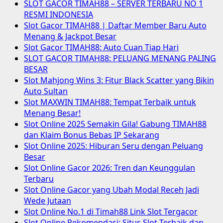
SLOT GACOR TIMAH88 – SERVER TERBARU NO 1
RESMI INDONESIA
Slot Gacor TIMAH88 | Daftar Member Baru Auto
Menang & Jackpot Besar
Slot Gacor TIMAH88: Auto Cuan Tiap Hari
SLOT GACOR TIMAH88: PELUANG MENANG PALING
BESAR
Slot Mahjong Wins 3: Fitur Black Scatter yang Bikin
Auto Sultan
Slot MAXWIN TIMAH88: Tempat Terbaik untuk
Menang Besar!
Slot Online 2025 Semakin Gila! Gabung TIMAH88
dan Klaim Bonus Bebas IP Sekarang
Slot Online 2025: Hiburan Seru dengan Peluang
Besar
Slot Online Gacor 2026: Tren dan Keunggulan
Terbaru
Slot Online Gacor yang Ubah Modal Receh Jadi
Wede Jutaan
Slot Online No.1 di Timah88 Link Slot Tergacor
Slot Online Rekomendasi: Situs Slot Terbaik dan