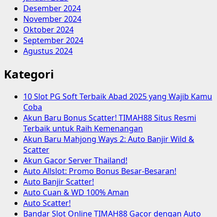
Desember 2024
November 2024
Oktober 2024
September 2024
Agustus 2024
Kategori
10 Slot PG Soft Terbaik Abad 2025 yang Wajib Kamu
Coba
Akun Baru Bonus Scatter! TIMAH88 Situs Resmi
Terbaik untuk Raih Kemenangan
Akun Baru Mahjong Ways 2: Auto Banjir Wild &
Scatter
Akun Gacor Server Thailand!
Auto Allslot: Promo Bonus Besar-Besaran!
Auto Banjir Scatter!
Auto Cuan & WD 100% Aman
Auto Scatter!
Bandar Slot Online TIMAH88 Gacor dengan Auto