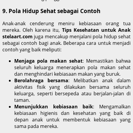
9. Pola Hidup Sehat sebagai Contoh
Anak-anak cenderung meniru kebiasaan orang tua
mereka. Oleh karena itu,
Tips Kesehatan untuk Anak
stelaart.com
juga mencakup menjalani pola hidup sehat
sebagai contoh bagi anak. Beberapa cara untuk menjadi
contoh yang baik meliputi:
Menjaga pola makan sehat
: Memastikan bahwa
seluruh keluarga menerapkan pola makan sehat
dan menghindari kebiasaan makan yang buruk.
Berolahraga bersama
: Melibatkan anak dalam
aktivitas fisik yang dilakukan bersama seluruh
keluarga, seperti bersepeda atau berjalan-jalan di
taman.
Menunjukkan kebiasaan baik
: Mengamalkan
kebiasaan higienis dan kesehatan yang baik di
depan anak untuk membentuk kebiasaan yang
sama pada mereka.