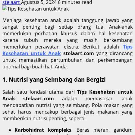
stelaart
Agustus 5, 2024
6 minutes read
Menjaga kesehatan anak adalah tanggung jawab yang
sangat penting bagi setiap orang tua. Anak-anak
memerlukan perhatian khusus dalam hal kesehatan
karena tubuh mereka yang masih berkembang
memerlukan perawatan ekstra. Berikut adalah
Tips
Kesehatan untuk Anak
stelaart.com
yang dirancang
untuk memastikan pertumbuhan dan perkembangan
optimal bagi buah hati Anda.
1. Nutrisi yang Seimbang dan Bergizi
Salah satu fondasi utama dari
Tips Kesehatan untuk
Anak stelaart.com
adalah memastikan anak
mendapatkan nutrisi yang seimbang. Pola makan yang
sehat harus mencakup berbagai jenis makanan yang
memberikan nutrisi penting, seperti:
Karbohidrat kompleks
: Beras merah, gandum