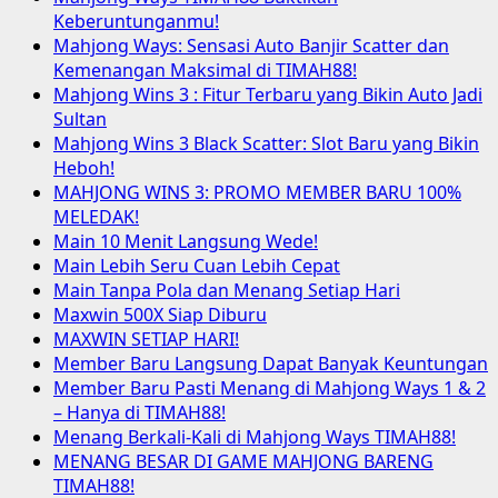
Keberuntunganmu!
Mahjong Ways: Sensasi Auto Banjir Scatter dan
Kemenangan Maksimal di TIMAH88!
Mahjong Wins 3 : Fitur Terbaru yang Bikin Auto Jadi
Sultan
Mahjong Wins 3 Black Scatter: Slot Baru yang Bikin
Heboh!
MAHJONG WINS 3: PROMO MEMBER BARU 100%
MELEDAK!
Main 10 Menit Langsung Wede!
Main Lebih Seru Cuan Lebih Cepat
Main Tanpa Pola dan Menang Setiap Hari
Maxwin 500X Siap Diburu
MAXWIN SETIAP HARI!
Member Baru Langsung Dapat Banyak Keuntungan
Member Baru Pasti Menang di Mahjong Ways 1 & 2
– Hanya di TIMAH88!
Menang Berkali-Kali di Mahjong Ways TIMAH88!
MENANG BESAR DI GAME MAHJONG BARENG
TIMAH88!