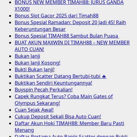
BONUS NEW MEMBER TIMAH88: JURUS GANDA
X1000!
Bonus Slot Gacor 2025 dari Timah88
Bonus Spesial Ramadan: Deposit 20 Jadi 45! Raih
Keberuntungan Besar
Bonus Spesial TIMAH88 Sambut Bulan Puasa
BUAT AKUN MAXWIN DI TIMAH88 – NEW MEMBER
AUTO CUAN!
Bukan Janji
Bukan Janji Kosong!
Bukti Bukan Janji!
Buktikan Scatter Datang Bertubi-tubi 🔥
Buktikan Sendiri Keuntungannya!
Buyspin Pecah Perkalian!
Capek Rungkat Terus? Coba Main Gates of
Olympus Sekarang!
Cuan Sejak Awal!
Cukup Deposit Sekali Bisa Auto Cuan!
Daftar Akun Hoki TIMAH88: Member Baru Pasti
Menang
Daftar Pertama Auto Banjir Scatter dengan Bukti