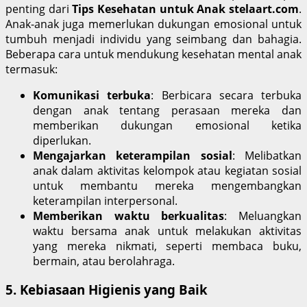
penting dari
Tips Kesehatan untuk Anak stelaart.com
.
Anak-anak juga memerlukan dukungan emosional untuk
tumbuh menjadi individu yang seimbang dan bahagia.
Beberapa cara untuk mendukung kesehatan mental anak
termasuk:
Komunikasi terbuka
: Berbicara secara terbuka
dengan anak tentang perasaan mereka dan
memberikan dukungan emosional ketika
diperlukan.
Mengajarkan keterampilan sosial
: Melibatkan
anak dalam aktivitas kelompok atau kegiatan sosial
untuk membantu mereka mengembangkan
keterampilan interpersonal.
Memberikan waktu berkualitas
: Meluangkan
waktu bersama anak untuk melakukan aktivitas
yang mereka nikmati, seperti membaca buku,
bermain, atau berolahraga.
5. Kebiasaan Higienis yang Baik