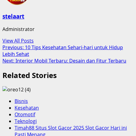
stelaart
Administrator
View All Posts
Post
Previous:
10 Tips Kesehatan Sehari-hari untuk Hidup
Lebih Sehat
navigation
Next:
Interior Mobil Terbaru: Desain dan Fitur Terbaru
Related Stories
Bisnis
Kesehatan
Otomotif
Teknologi
Timah88 Situs Slot Gacor 2025 Slot Gacor Hari ini
Pasti Menang