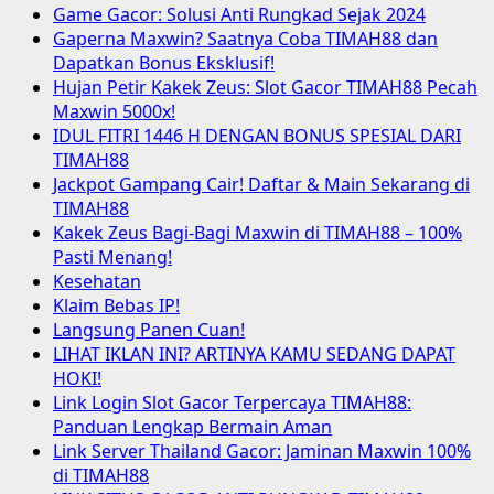
Game Gacor: Solusi Anti Rungkad Sejak 2024
Gaperna Maxwin? Saatnya Coba TIMAH88 dan
Dapatkan Bonus Eksklusif!
Hujan Petir Kakek Zeus: Slot Gacor TIMAH88 Pecah
Maxwin 5000x!
IDUL FITRI 1446 H DENGAN BONUS SPESIAL DARI
TIMAH88
Jackpot Gampang Cair! Daftar & Main Sekarang di
TIMAH88
Kakek Zeus Bagi-Bagi Maxwin di TIMAH88 – 100%
Pasti Menang!
Kesehatan
Klaim Bebas IP!
Langsung Panen Cuan!
LIHAT IKLAN INI? ARTINYA KAMU SEDANG DAPAT
HOKI!
Link Login Slot Gacor Terpercaya TIMAH88:
Panduan Lengkap Bermain Aman
Link Server Thailand Gacor: Jaminan Maxwin 100%
di TIMAH88