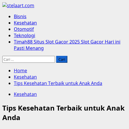
Skip
to
Primary
Bisnis
content
Menu
Kesehatan
Otomotif
Teknologi
Timah88 Situs Slot Gacor 2025 Slot Gacor Hari ini
Pasti Menang
Cari
untuk:
Home
Kesehatan
Tips Kesehatan Terbaik untuk Anak Anda
Kesehatan
Tips Kesehatan Terbaik untuk Anak
Anda