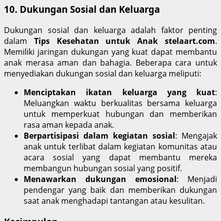
10. Dukungan Sosial dan Keluarga
Dukungan sosial dan keluarga adalah faktor penting
dalam
Tips Kesehatan untuk Anak stelaart.com
.
Memiliki jaringan dukungan yang kuat dapat membantu
anak merasa aman dan bahagia. Beberapa cara untuk
menyediakan dukungan sosial dan keluarga meliputi:
Menciptakan ikatan keluarga yang kuat
:
Meluangkan waktu berkualitas bersama keluarga
untuk memperkuat hubungan dan memberikan
rasa aman kepada anak.
Berpartisipasi dalam kegiatan sosial
: Mengajak
anak untuk terlibat dalam kegiatan komunitas atau
acara sosial yang dapat membantu mereka
membangun hubungan sosial yang positif.
Menawarkan dukungan emosional
: Menjadi
pendengar yang baik dan memberikan dukungan
saat anak menghadapi tantangan atau kesulitan.