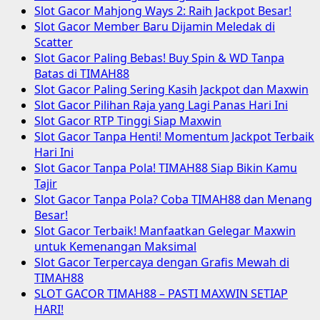
Slot Gacor Mahjong Ways 2: Raih Jackpot Besar!
Slot Gacor Member Baru Dijamin Meledak di
Scatter
Slot Gacor Paling Bebas! Buy Spin & WD Tanpa
Batas di TIMAH88
Slot Gacor Paling Sering Kasih Jackpot dan Maxwin
Slot Gacor Pilihan Raja yang Lagi Panas Hari Ini
Slot Gacor RTP Tinggi Siap Maxwin
Slot Gacor Tanpa Henti! Momentum Jackpot Terbaik
Hari Ini
Slot Gacor Tanpa Pola! TIMAH88 Siap Bikin Kamu
Tajir
Slot Gacor Tanpa Pola? Coba TIMAH88 dan Menang
Besar!
Slot Gacor Terbaik! Manfaatkan Gelegar Maxwin
untuk Kemenangan Maksimal
Slot Gacor Terpercaya dengan Grafis Mewah di
TIMAH88
SLOT GACOR TIMAH88 – PASTI MAXWIN SETIAP
HARI!