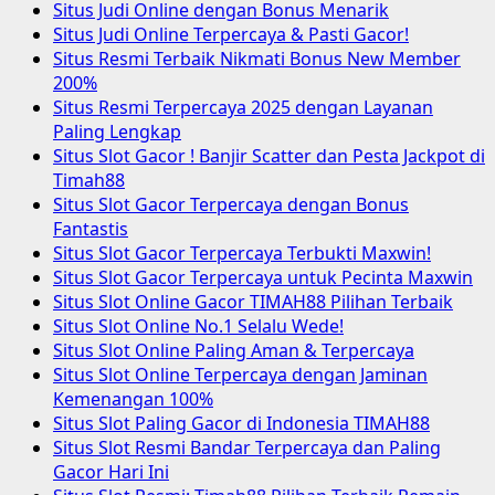
Situs Judi Online dengan Bonus Menarik
Situs Judi Online Terpercaya & Pasti Gacor!
Situs Resmi Terbaik Nikmati Bonus New Member
200%
Situs Resmi Terpercaya 2025 dengan Layanan
Paling Lengkap
Situs Slot Gacor ! Banjir Scatter dan Pesta Jackpot di
Timah88
Situs Slot Gacor Terpercaya dengan Bonus
Fantastis
Situs Slot Gacor Terpercaya Terbukti Maxwin!
Situs Slot Gacor Terpercaya untuk Pecinta Maxwin
Situs Slot Online Gacor TIMAH88 Pilihan Terbaik
Situs Slot Online No.1 Selalu Wede!
Situs Slot Online Paling Aman & Terpercaya
Situs Slot Online Terpercaya dengan Jaminan
Kemenangan 100%
Situs Slot Paling Gacor di Indonesia TIMAH88
Situs Slot Resmi Bandar Terpercaya dan Paling
Gacor Hari Ini