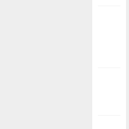
Aman
Link
Server
Thailand
Gacor:
Jaminan
Maxwin
100% di
TIMAH88
LINK
SITUS
GACOR
ANTI
RUNGKAD
TIMAH88
LINK
SITUS