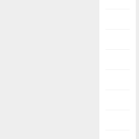
April 2025
Maret
2025
Februari
2025
Januari
2025
Desember
2024
November
2024
Oktober
2024
September