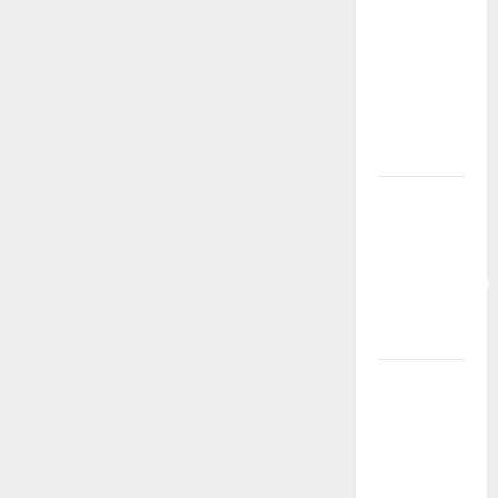
Event Slot
Gacor
TIMAH88:
Waktunya
Cuan
Maksimal!
Event Slot
Maxwin
TIMAH88:
Kesempatan
Menang
Besar
Event
Slot
Terbaik
dari
TIMAH88: