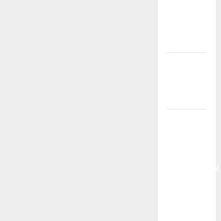
&
Menang
Lebih
Mudah
Bonus
Melimpah
Setiap
Hari
BONUS
MEMBER
BARU
TIMAH88:
KESEMPATAN
MENANG
BESAR
DENGAN
MODAL