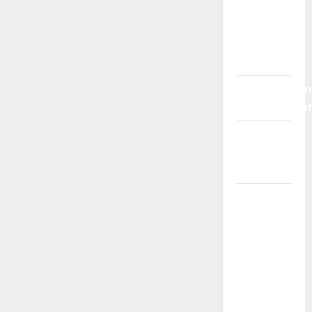
Scatter
Datang
Bertubi-
tubi 🔥
Buktikan Sen
Keuntungann
Buyspin
Pecah
Perkalian!
Capek
Rungkat
Terus?
Coba
Main
Gates of
Olympus