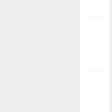
Maxwin
5000x!
IDUL
FITRI
1446 H
DENGAN
BONUS
SPESIAL
DARI
TIMAH88
Jackpot
Gampang
Cair!
Daftar &
Main
Sekarang