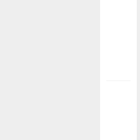
Server
Slot
Gacor
Premium
TIMAH88,
Minimal
Bet 400
Peluang
Menang
Maksimal
Slot Kelas
Atas
Favorit
Pemain,
Potensi
Menang
Hingga