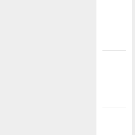
– PROMO
PALING
RESMI &
GACOR
TAHUN
INI
BONUS
NEW
MEMBER
TIMAH88:
JURUS
GANDA
X1000!
Bonus
Slot
Gacor