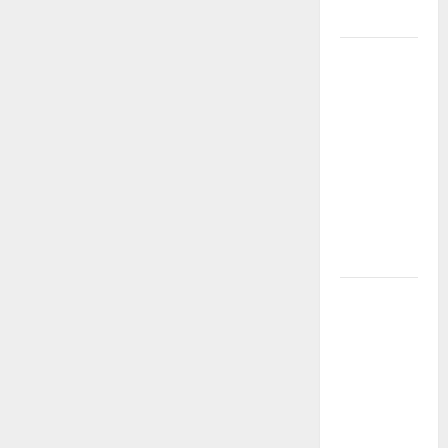
2024
Gaperna
Maxwin?
Saatnya
Coba
TIMAH88
dan
Dapatkan
Bonus
Eksklusif!
Hujan
Petir
Kakek
Zeus: Slot
Gacor
TIMAH88
Pecah