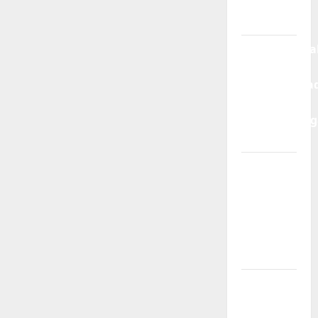
2025 dari
Timah88
Bonus Spesia
Ramadan:
Deposit 20 Ja
45! Raih
Keberuntung
Besar
Bonus
Spesial
TIMAH88
Sambut
Bulan
Puasa
BUAT
AKUN