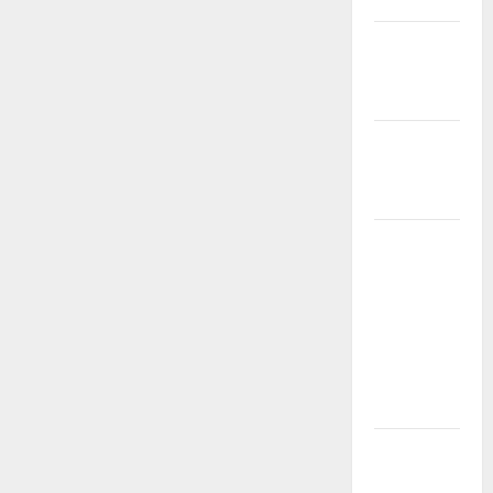
Bonus
Gak Pake
Ribet
Bonus
Hingga
50%!
BONUS
IDUL
FITRI :
RAYAKAN
PROMO
SPESIAL
TIMAH88!
Bonus
Melimpah