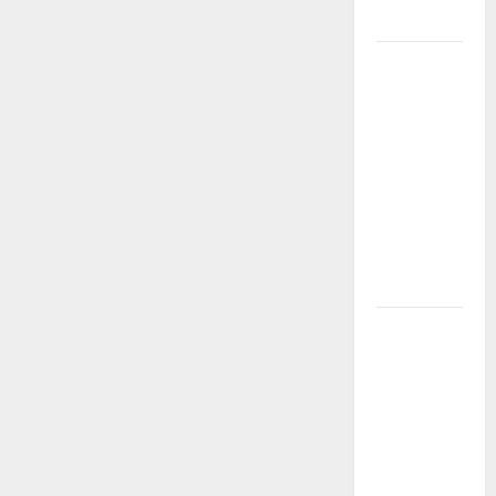
2024
Gaperna
Maxwin?
Saatnya
Coba
TIMAH88
dan
Dapatkan
Bonus
Eksklusif!
Hujan
Petir
Kakek
Zeus: Slot
Gacor
TIMAH88
Pecah