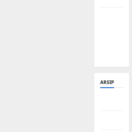
500X
Slot
Premium
Terbukti,
Menang
Tanpa
Banyak
Janji
ARSIP
Februari
2026
Januari
2026