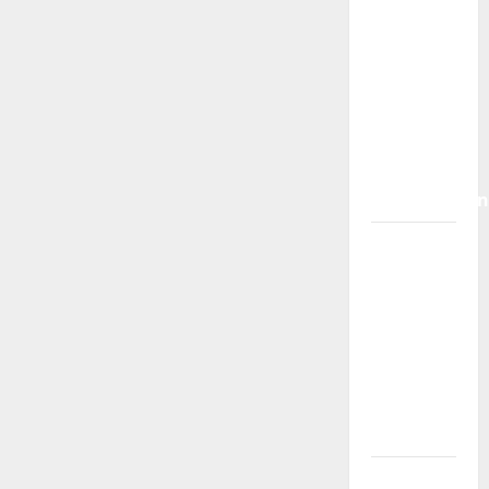
Akun Baru
Bonus
Scatter!
TIMAH88
Situs Resmi
Terbaik
untuk Raih
Kemenangan
Akun
Baru
Mahjong
Ways 2:
Auto
Banjir
Wild &
Scatter
Akun