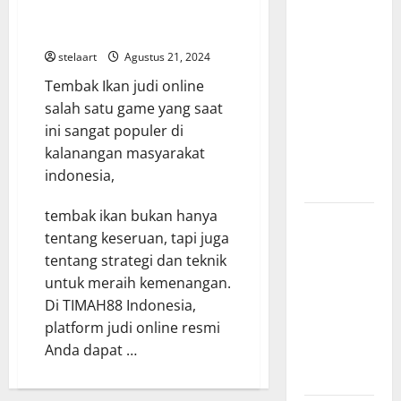
Premium
yang di minati orang
Paling
indonesia
Diburu,
stelaart
Agustus 21, 2024
Slot
Tembak Ikan judi online
Gacor
salah satu game yang saat
RTP
ini sangat populer di
Tinggi
kalanangan masyarakat
Siap
indonesia,
Maxwin
tembak ikan bukan hanya
TIMAH88
tentang keseruan, tapi juga
Situs Slot
tentang strategi dan teknik
Elite
untuk meraih kemenangan.
Paling
Di TIMAH88 Indonesia,
Gacor,
platform judi online resmi
Maxwin
Anda dapat …
500X Siap
Diburu