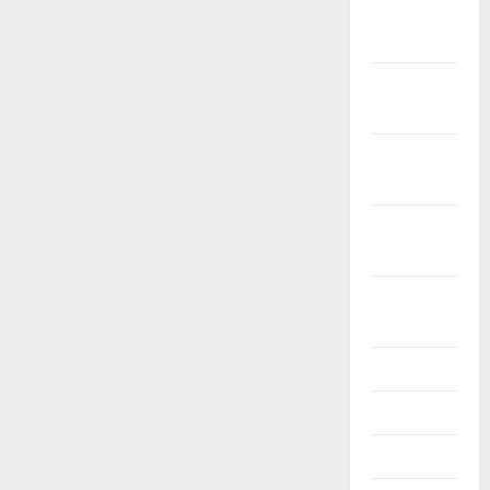
Desember
2025
November
2025
Oktober
2025
September
2025
Agustus
2025
Juli 2025
Juni 2025
Mei 2025