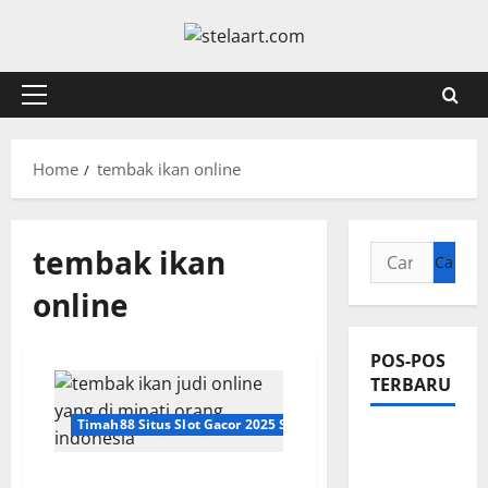
Skip
to
content
Primary
Menu
Home
tembak ikan online
tembak ikan
Cari
untuk:
online
POS-POS
TERBARU
Timah88 Situs Slot Gacor 2025 Slot Gacor Hari ini Pasti Menan
Pusat
Slot
tembak ikan judi online