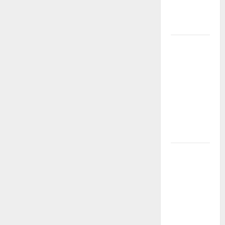
Maxwin
5000x!
IDUL
FITRI
1446 H
DENGAN
BONUS
SPESIAL
DARI
TIMAH88
Jackpot
Gampang
Cair!
Daftar &
Main
Sekarang