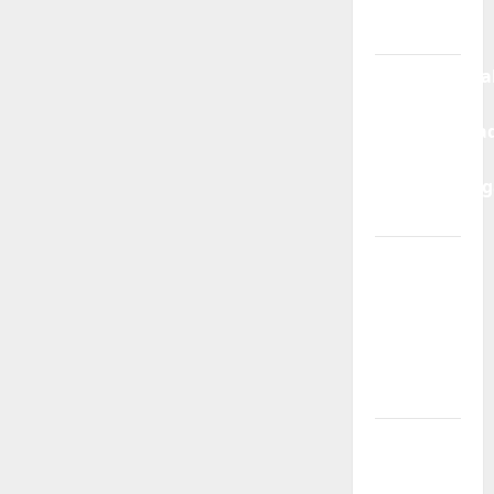
2025 dari
Timah88
Bonus Spesia
Ramadan:
Deposit 20 Ja
45! Raih
Keberuntung
Besar
Bonus
Spesial
TIMAH88
Sambut
Bulan
Puasa
BUAT
AKUN