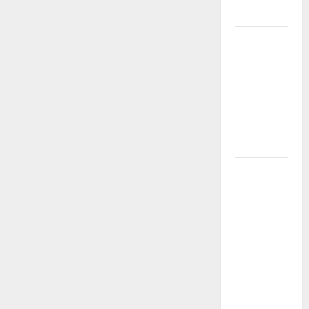
KECIL!
BONUS
MEMBER
BARU
TIMAH88:
PROMO
20 JADI
45!
BONUS
MEMBER
BARU: 20
JADI 45
BONUS
MEMBER
BARU:
PROMO