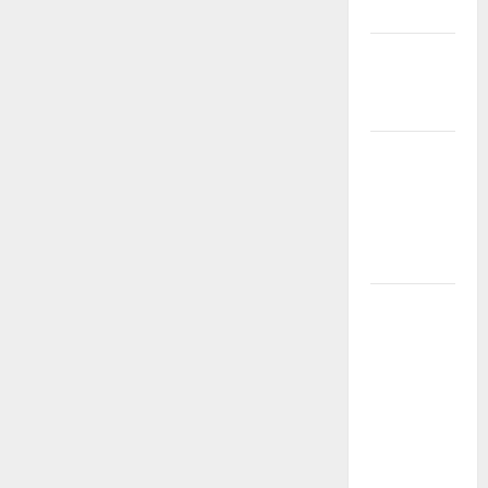
Sekarang!
Cuan
Sejak
Awal!
Cukup
Deposit
Sekali
Bisa Auto
Cuan!
Daftar
Akun
Hoki
TIMAH88:
Member
Baru
Pasti