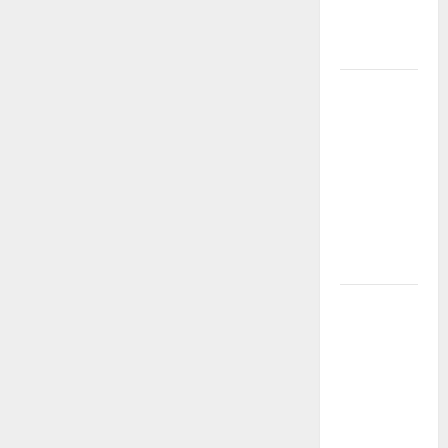
Maxwin
5000x!
IDUL
FITRI
1446 H
DENGAN
BONUS
SPESIAL
DARI
TIMAH88
Jackpot
Gampang
Cair!
Daftar &
Main
Sekarang