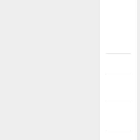
MAXWIN
DI
TIMAH88
– NEW
MEMBER
AUTO
CUAN!
Bukan
Janji
Bukan
Janji
Kosong!
Bukti
Bukan
Janji!
Buktikan