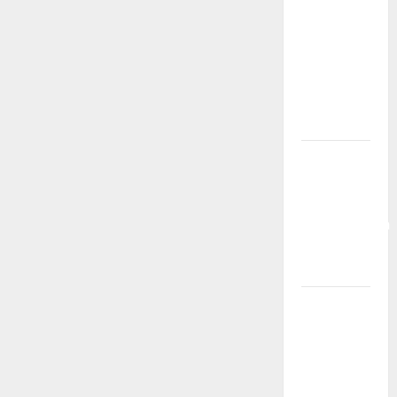
Event Slot
Gacor
TIMAH88:
Waktunya
Cuan
Maksimal!
Event Slot
Maxwin
TIMAH88:
Kesempatan
Menang
Besar
Event
Slot
Terbaik
dari
TIMAH88: