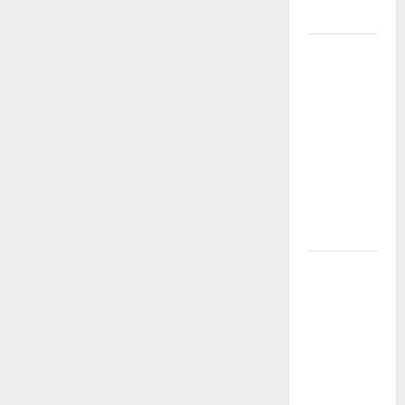
2024
Gaperna
Maxwin?
Saatnya
Coba
TIMAH88
dan
Dapatkan
Bonus
Eksklusif!
Hujan
Petir
Kakek
Zeus: Slot
Gacor
TIMAH88
Pecah