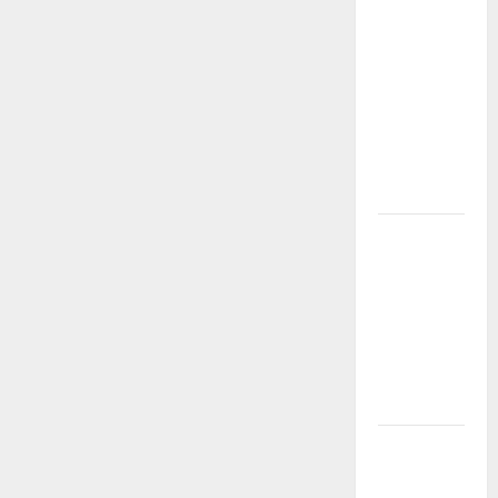
SLOT
GACOR
TERBARU
–
MAXWIN
SETIAP
HARI
LINK SLOT
GACOR
2025 –
BUAT
AKUN
MAXWIN
SEKARANG
Link Slot
Gacor