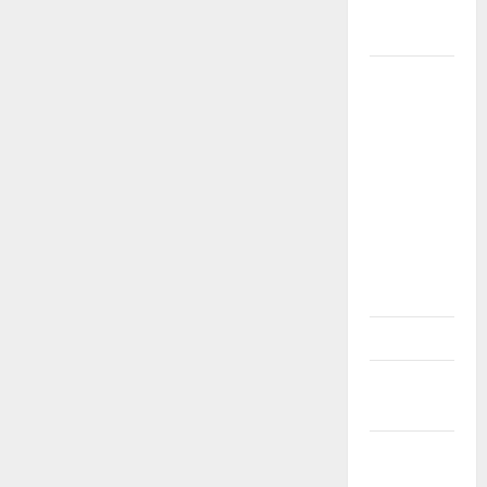
di
TIMAH88
Kakek
Zeus
Bagi-Bagi
Maxwin
di
TIMAH88
– 100%
Pasti
Menang!
Kesehatan
Klaim
Bebas IP!
Langsung
Panen