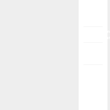
Scatter
Datang
Bertubi-
tubi 🔥
Buktikan Sen
Keuntungann
Buyspin
Pecah
Perkalian!
Capek
Rungkat
Terus?
Coba
Main
Gates of
Olympus