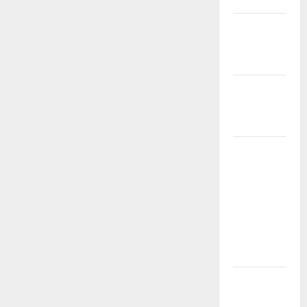
Bonus
Gak Pake
Ribet
Bonus
Hingga
50%!
BONUS
IDUL
FITRI :
RAYAKAN
PROMO
SPESIAL
TIMAH88!
Bonus
Melimpah