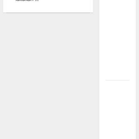
Server
Slot
Gacor
Premium
TIMAH88,
Minimal
Bet 400
Peluang
Menang
Maksimal
Slot Kelas
Atas
Favorit
Pemain,
Potensi
Menang
Hingga