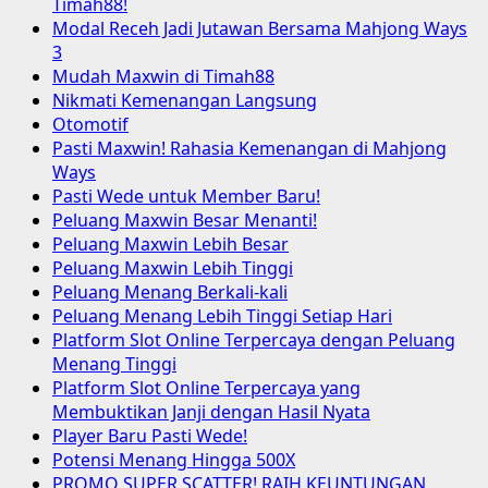
Timah88!
Modal Receh Jadi Jutawan Bersama Mahjong Ways
3
Mudah Maxwin di Timah88
Nikmati Kemenangan Langsung
Otomotif
Pasti Maxwin! Rahasia Kemenangan di Mahjong
Ways
Pasti Wede untuk Member Baru!
Peluang Maxwin Besar Menanti!
Peluang Maxwin Lebih Besar
Peluang Maxwin Lebih Tinggi
Peluang Menang Berkali-kali
Peluang Menang Lebih Tinggi Setiap Hari
Platform Slot Online Terpercaya dengan Peluang
Menang Tinggi
Platform Slot Online Terpercaya yang
Membuktikan Janji dengan Hasil Nyata
Player Baru Pasti Wede!
Potensi Menang Hingga 500X
PROMO SUPER SCATTER! RAIH KEUNTUNGAN