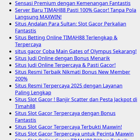
Sensasi Premium dengan Kemenangan Fantastis
Server Baru TIMAH88 Pasti 100% Gacor! Tanpa Pola
Langsung MAXWIN!
Situs Andalan Para Sultan: Slot Gacor Perkalian
Fantastis
Situs Betting Online TIMAH88 Terlengkap &
Terpercaya
situs gacor Coba Main Gates of Olympus Sekarang!
Situs Judi Online dengan Bonus Menarik
Situs Judi Online Terpercaya & Pasti Gacor!
Situs Resmi Terbaik Nikmati Bonus New Member
200%
Situs Resmi Terpercaya 2025 dengan Layanan
Paling Lengkap
Situs Slot Gacor ! Banjir Scatter dan Pesta Jackpot di
Timah88
Situs Slot Gacor Terpercaya dengan Bonus
Fantastis
Situs Slot Gacor Terpercaya Terbukti Maxwin!
Situs Slot Gacor Terpercaya untuk Pecinta Maxwin