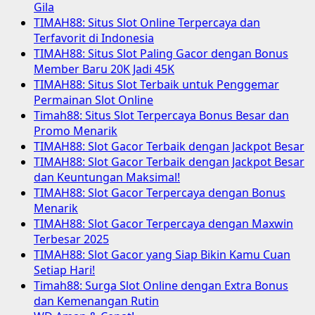
Gila
TIMAH88: Situs Slot Online Terpercaya dan
Terfavorit di Indonesia
TIMAH88: Situs Slot Paling Gacor dengan Bonus
Member Baru 20K Jadi 45K
TIMAH88: Situs Slot Terbaik untuk Penggemar
Permainan Slot Online
Timah88: Situs Slot Terpercaya Bonus Besar dan
Promo Menarik
TIMAH88: Slot Gacor Terbaik dengan Jackpot Besar
TIMAH88: Slot Gacor Terbaik dengan Jackpot Besar
dan Keuntungan Maksimal!
TIMAH88: Slot Gacor Terpercaya dengan Bonus
Menarik
TIMAH88: Slot Gacor Terpercaya dengan Maxwin
Terbesar 2025
TIMAH88: Slot Gacor yang Siap Bikin Kamu Cuan
Setiap Hari!
Timah88: Surga Slot Online dengan Extra Bonus
dan Kemenangan Rutin