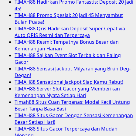
TIMAH88 Hadirkan Promo Fantastis: Deposit 20 Jadi
45!
TIMAH88 Promo Spesial: 20 Jadi 45 Menyambut
Bulan Puasa!
TIMAH88 Qris Hadirkan Deposit Super Cepat via
Auto QRIS Resmi dan Terpercaya
TIMAH88 Resmi: Tempatnya Bonus Besar dan
Kemenangan Harian
TIMAH88 Sajikan Event Slot Terbaik dan Paling
Gacor
TIMAH88 Sensasi Jackpot Milyaran yang Bikin Deg-
Degan!
TIMAH88 Sensational Jackpot Siap Kamu Rebut!
TIMAH88 Server Slot Gacor yang Memberikan
Kemenangan Nyata Setiap Hari
Timah88 Situs Cuan Terpanas: Modal Kecil Untung
Besar Tanpa Basa-Basi
TIMAH88 Situs Gacor Dengan Sensasi Kemenangan
Besar Setiap Hari!
TIMAH88 Situs Gacor Terpercaya dan Mudah
Menang