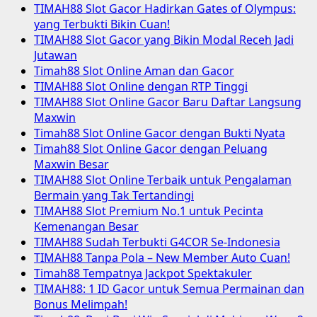
TIMAH88 Slot Gacor Hadirkan Gates of Olympus:
yang Terbukti Bikin Cuan!
TIMAH88 Slot Gacor yang Bikin Modal Receh Jadi
Jutawan
Timah88 Slot Online Aman dan Gacor
TIMAH88 Slot Online dengan RTP Tinggi
TIMAH88 Slot Online Gacor Baru Daftar Langsung
Maxwin
Timah88 Slot Online Gacor dengan Bukti Nyata
Timah88 Slot Online Gacor dengan Peluang
Maxwin Besar
TIMAH88 Slot Online Terbaik untuk Pengalaman
Bermain yang Tak Tertandingi
TIMAH88 Slot Premium No.1 untuk Pecinta
Kemenangan Besar
TIMAH88 Sudah Terbukti G4COR Se-Indonesia
TIMAH88 Tanpa Pola – New Member Auto Cuan!
Timah88 Tempatnya Jackpot Spektakuler
TIMAH88: 1 ID Gacor untuk Semua Permainan dan
Bonus Melimpah!