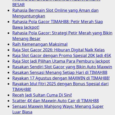
BESAR
Rahasia Bermain Slot Online yang Aman dan
Menguntungkan
Rahasia Pola Gacor TIMAH88: Petir Merah Siap
Bawa Jackpot!
Rahasia Pola Gacor: Strategi Petir Merah yang Bikin
Menang Besar
Raih Kemenangan Maksimal
Raja Slot Gacor 2026: Hiburan Digital Naik Kelas
Raja Slot Gacor dengan Promo Spesial 20K Jadi 45K
Raja Slot Jadi Pilihan Utama Para Pemburu Jackpot
Rasakan Sendiri Slot Gacor yang Bikin Auto Maxwin
Rasakan Sensasi Menang Setiap Hari di TIMAH88
Rayakan 17 Agustus dengan MAXWIN di TIMAH88!
Rayakan Idul Fitri 2025 dengan Bonus Spesial dari
TIMAH88!
Receh Jadi Sultan Cuma Di Sini!
Scatter 4X dan Maxwin Auto Cair di TIMAH88
Sensasi Maxwin Mahjong Ways: Menang Super
Luar Biasa