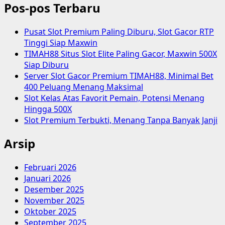
Pos-pos Terbaru
Pusat Slot Premium Paling Diburu, Slot Gacor RTP
Tinggi Siap Maxwin
TIMAH88 Situs Slot Elite Paling Gacor, Maxwin 500X
Siap Diburu
Server Slot Gacor Premium TIMAH88, Minimal Bet
400 Peluang Menang Maksimal
Slot Kelas Atas Favorit Pemain, Potensi Menang
Hingga 500X
Slot Premium Terbukti, Menang Tanpa Banyak Janji
Arsip
Februari 2026
Januari 2026
Desember 2025
November 2025
Oktober 2025
September 2025