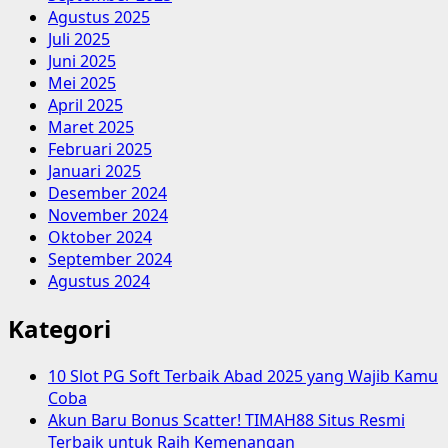
Agustus 2025
Juli 2025
Juni 2025
Mei 2025
April 2025
Maret 2025
Februari 2025
Januari 2025
Desember 2024
November 2024
Oktober 2024
September 2024
Agustus 2024
Kategori
10 Slot PG Soft Terbaik Abad 2025 yang Wajib Kamu
Coba
Akun Baru Bonus Scatter! TIMAH88 Situs Resmi
Terbaik untuk Raih Kemenangan