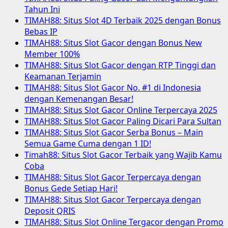
Tahun Ini
TIMAH88: Situs Slot 4D Terbaik 2025 dengan Bonus
Bebas IP
TIMAH88: Situs Slot Gacor dengan Bonus New
Member 100%
TIMAH88: Situs Slot Gacor dengan RTP Tinggi dan
Keamanan Terjamin
TIMAH88: Situs Slot Gacor No. #1 di Indonesia
dengan Kemenangan Besar!
TIMAH88: Situs Slot Gacor Online Terpercaya 2025
TIMAH88: Situs Slot Gacor Paling Dicari Para Sultan
TIMAH88: Situs Slot Gacor Serba Bonus – Main
Semua Game Cuma dengan 1 ID!
Timah88: Situs Slot Gacor Terbaik yang Wajib Kamu
Coba
TIMAH88: Situs Slot Gacor Terpercaya dengan
Bonus Gede Setiap Hari!
TIMAH88: Situs Slot Gacor Terpercaya dengan
Deposit QRIS
TIMAH88: Situs Slot Online Tergacor dengan Promo