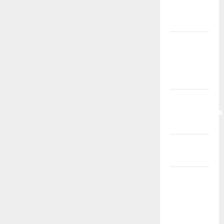
dengan
Bukti Nyata
dan
Berpeluang
Menang
Besar
dan Paling
Menguntungkan
di Tahun 2025
dan
Terpercaya
Dapatkan 45
–
Kesempatan
Terbaik