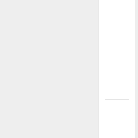
Wild &
Scatter
Akun Gacor
Server
Thailand!
Auto
Allslot:
Promo
Bonus
Besar-
Besaran!
Auto Banjir
Scatter!
Auto Cuan
& WD 100%