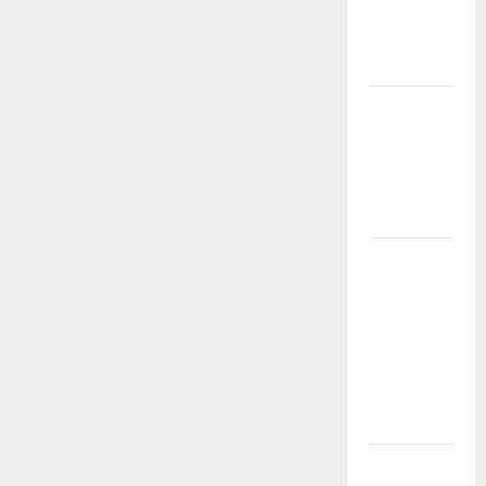
Maxwin
100% di
TIMAH88
LINK SITUS
GACOR
ANTI
RUNGKAD
TIMAH88
LINK SITUS
SLOT
GACOR
TERBARU –
MAXWIN
SETIAP
HARI
LINK SLOT