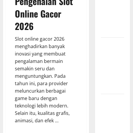
Pengenalan Slot
Paling
Diburu, Slot
Online Gacor
Gacor RTP
2026
Tinggi Siap
Maxwin
Slot online gacor 2026
TIMAH88
menghadirkan banyak
Situs Slot
inovasi yang membuat
Elite Paling
pengalaman bermain
Gacor,
semakin seru dan
Maxwin
menguntungkan. Pada
500X Siap
tahun ini, para provider
Diburu
meluncurkan berbagai
game baru dengan
Server Slot
teknologi lebih modern.
Gacor
Selain itu, kualitas grafis,
Premium
animasi, dan efek …
TIMAH88,
Minimal Bet