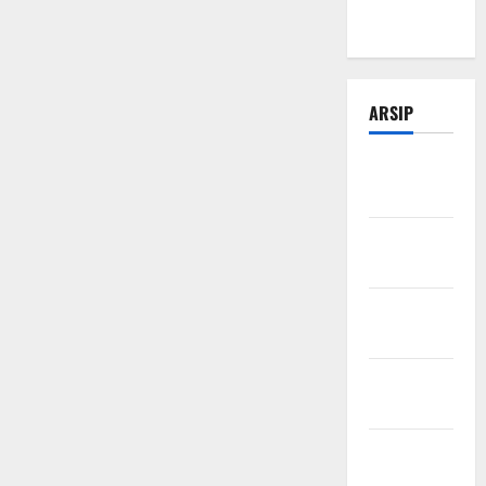
Janji
ARSIP
Februari
2026
Januari
2026
Desember
2025
November
2025
Oktober
2025