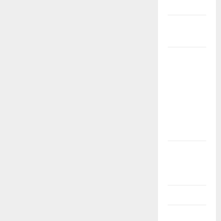
Aman
Auto
Scatter!
Bandar Slot
Online
TIMAH88
Gacor
dengan
Auto Cuan
Setiap Hari
Banyak
Dicari
Pemain
Bisnis
Bonus Gak