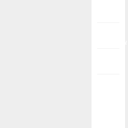
Datang
Bertubi-
tubi 🔥
Buktikan
Sendiri
Keuntungannya!
Buyspin
Pecah
Perkalian!
Capek
Rungkat
Terus?
Coba Main
Gates of
Olympus
Sekarang!