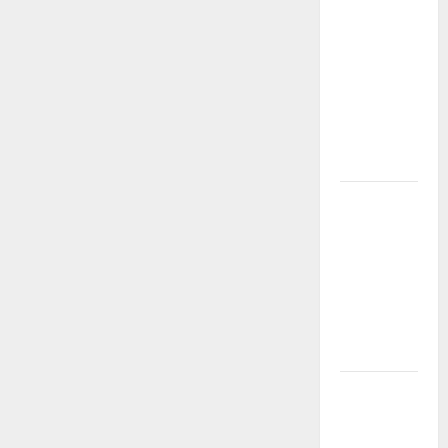
Mahjong
Wins 3
Black
Scatter:
Slot Baru
yang Bikin
Heboh!
MAHJONG
WINS 3:
PROMO
MEMBER
BARU
100%
MELEDAK!
Main 10
Menit
Langsung