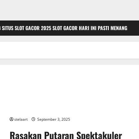
 SITUS SLOT GACOR 2025 SLOT GACOR HARI INI PASTI MENANG
Sensasi Maxwin Mahjong Ways: Menang Super Luar Biasa
stelaart
September 3, 2025
Rasakan Putaran Spektakuler