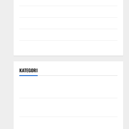
Desember 2024
November 2024
Oktober 2024
September 2024
Agustus 2024
KATEGORI
10 Slot PG Soft Terbaik Abad 2025 yang Wajib Kamu
Coba
Akun Baru Bonus Scatter! TIMAH88 Situs Resmi
Terbaik untuk Raih Kemenangan
Akun Baru Mahjong Ways 2: Auto Banjir Wild &