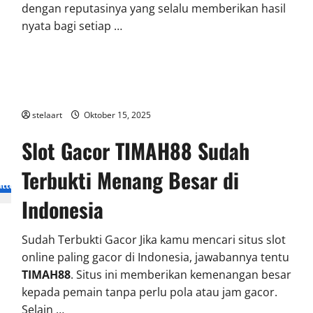
dengan reputasinya yang selalu memberikan hasil
nyata bagi setiap …
Sudah Terbukti Gacor! TIMAH88 Bikin Pemain Auto Banjir
Scatter
stelaart
Oktober 15, 2025
Slot Gacor TIMAH88 Sudah
Terbukti Menang Besar di
tter
Indonesia
Sudah Terbukti Gacor Jika kamu mencari situs slot
online paling gacor di Indonesia, jawabannya tentu
TIMAH88
. Situs ini memberikan kemenangan besar
kepada pemain tanpa perlu pola atau jam gacor.
Selain …