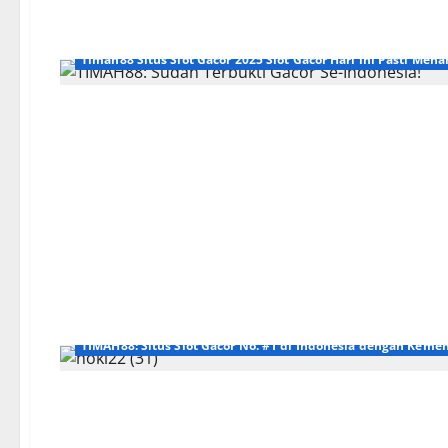
Timah88 Situs Slot Gacor 2025 Slot Gacor Hari ini Pasti Mena
TIMAH88: Situs Slot Gacor No. #1 di Indonesia dengan Keme