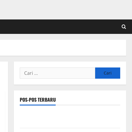
Cari
untuk:
POS-POS TERBARU
Pusat Slot Premium Paling Diburu, Slot Gacor RTP
Tinggi Siap Maxwin