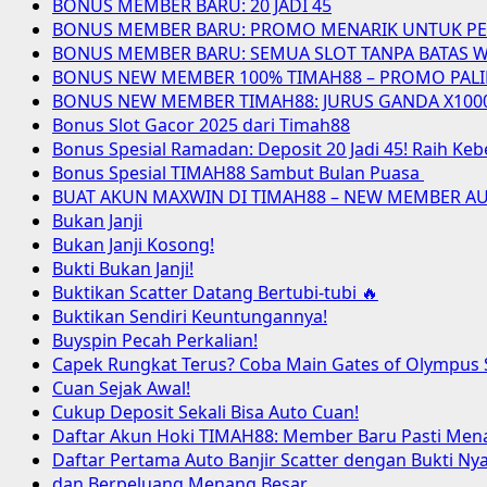
BONUS MEMBER BARU: 20 JADI 45
BONUS MEMBER BARU: PROMO MENARIK UNTUK P
BONUS MEMBER BARU: SEMUA SLOT TANPA BATAS W
BONUS NEW MEMBER 100% TIMAH88 – PROMO PALI
BONUS NEW MEMBER TIMAH88: JURUS GANDA X1000
Bonus Slot Gacor 2025 dari Timah88
Bonus Spesial Ramadan: Deposit 20 Jadi 45! Raih Ke
Bonus Spesial TIMAH88 Sambut Bulan Puasa
BUAT AKUN MAXWIN DI TIMAH88 – NEW MEMBER A
Bukan Janji
Bukan Janji Kosong!
Bukti Bukan Janji!
Buktikan Scatter Datang Bertubi-tubi 🔥
Buktikan Sendiri Keuntungannya!
Buyspin Pecah Perkalian!
Capek Rungkat Terus? Coba Main Gates of Olympus 
Cuan Sejak Awal!
Cukup Deposit Sekali Bisa Auto Cuan!
Daftar Akun Hoki TIMAH88: Member Baru Pasti Men
Daftar Pertama Auto Banjir Scatter dengan Bukti Ny
dan Berpeluang Menang Besar