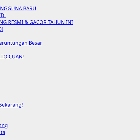
ENGGUNA BARU
D!
NG RESMI & GACOR TAHUN INI
!
beruntungan Besar
UTO CUAN!
Sekarang!
ang
ata