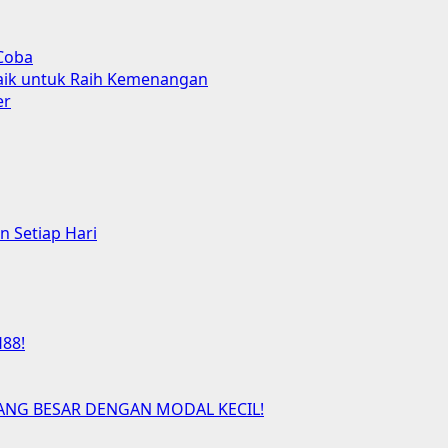
 Coba
baik untuk Raih Kemenangan
er
 Setiap Hari
88!
NG BESAR DENGAN MODAL KECIL!