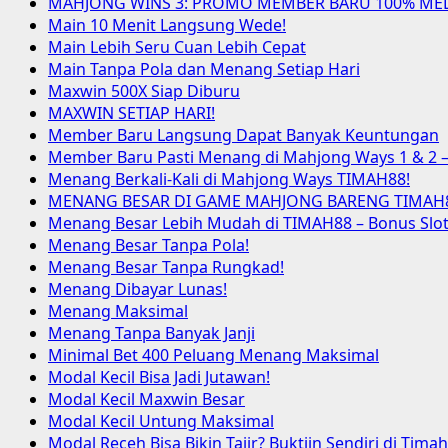
MAHJONG WINS 3: PROMO MEMBER BARU 100% ME
Main 10 Menit Langsung Wede!
Main Lebih Seru Cuan Lebih Cepat
Main Tanpa Pola dan Menang Setiap Hari
Maxwin 500X Siap Diburu
MAXWIN SETIAP HARI!
Member Baru Langsung Dapat Banyak Keuntungan
Member Baru Pasti Menang di Mahjong Ways 1 & 2 –
Menang Berkali-Kali di Mahjong Ways TIMAH88!
MENANG BESAR DI GAME MAHJONG BARENG TIMAH8
Menang Besar Lebih Mudah di TIMAH88 – Bonus Slot
Menang Besar Tanpa Pola!
Menang Besar Tanpa Rungkad!
Menang Dibayar Lunas!
Menang Maksimal
Menang Tanpa Banyak Janji
Minimal Bet 400 Peluang Menang Maksimal
Modal Kecil Bisa Jadi Jutawan!
Modal Kecil Maxwin Besar
Modal Kecil Untung Maksimal
Modal Receh Bisa Bikin Tajir? Buktiin Sendiri di Timah