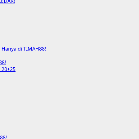
LEDAK!
 Hanya di TIMAH88!
8!
 20+25
88!