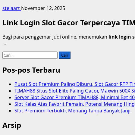
stelaart
November 12, 2025
Link Login Slot Gacor Terpercaya TI
Bagi para penggemar judi online, menemukan
link login
…
Cari
untuk:
Pos-pos Terbaru
Pusat Slot Premium Paling Diburu, Slot Gacor RTP T
TIMAH88 Situs Slot Elite Paling Gacor, Maxwin 500X 
Server Slot Gacor Premium TIMAH88, Minimal Bet 
Slot Kelas Atas Favorit Pemain, Potensi Menang Hin
Slot Premium Terbukti, Menang Tanpa Banyak Janji
Arsip