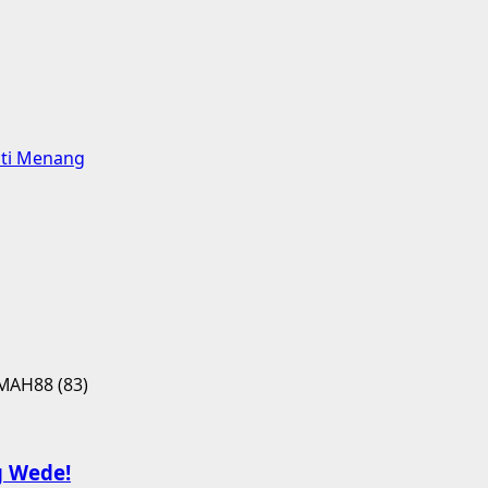
asti Menang
g Wede!