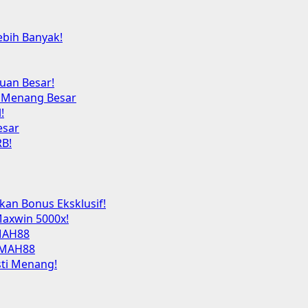
bih Banyak!
uan Besar!
k Menang Besar
!
esar
RB!
an Bonus Eksklusif!
Maxwin 5000x!
MAH88
TIMAH88
sti Menang!