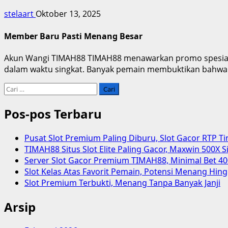
stelaart
Oktober 13, 2025
Member Baru Pasti Menang Besar
Akun Wangi TIMAH88 TIMAH88 menawarkan promo spesial u
dalam waktu singkat. Banyak pemain membuktikan bahw
Cari
untuk:
Pos-pos Terbaru
Pusat Slot Premium Paling Diburu, Slot Gacor RTP T
TIMAH88 Situs Slot Elite Paling Gacor, Maxwin 500X 
Server Slot Gacor Premium TIMAH88, Minimal Bet 
Slot Kelas Atas Favorit Pemain, Potensi Menang Hin
Slot Premium Terbukti, Menang Tanpa Banyak Janji
Arsip