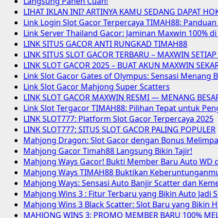
Langsung Panen Cuan!
LIHAT IKLAN INI? ARTINYA KAMU SEDANG DAPAT HOK
Link Login Slot Gacor Terpercaya TIMAH88: Pandua
Link Server Thailand Gacor: Jaminan Maxwin 100% d
LINK SITUS GACOR ANTI RUNGKAD TIMAH88
LINK SITUS SLOT GACOR TERBARU – MAXWIN SETIAP
LINK SLOT GACOR 2025 – BUAT AKUN MAXWIN SEK
Link Slot Gacor Gates of Olympus: Sensasi Menang B
Link Slot Gacor Mahjong Super Scatters
LINK SLOT GACOR MAXWIN RESMI — MENANG BESAR 
Link Slot Tergacor TIMAH88: Pilihan Tepat untuk Pe
LINK SLOT777: Platform Slot Gacor Terpercaya 2025
LINK SLOT777: SITUS SLOT GACOR PALING POPULER
Mahjong Dragon: Slot Gacor dengan Bonus Melimpa
Mahjong Gacor Timah88 Langsung Bikin Tajir!
Mahjong Ways Gacor! Bukti Member Baru Auto WD d
Mahjong Ways TIMAH88 Buktikan Keberuntunganm
Mahjong Ways: Sensasi Auto Banjir Scatter dan Ke
Mahjong Wins 3 : Fitur Terbaru yang Bikin Auto Jadi 
Mahjong Wins 3 Black Scatter: Slot Baru yang Bikin 
MAHJONG WINS 3: PROMO MEMBER BARU 100% ME