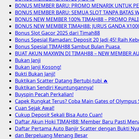
BONUS MEMBER BARU: PROMO MENARIK UNTUK P
BONUS MEMBER BARU: SEMUA SLOT TANPA BATAS W
BONUS NEW MEMBER 100% TIMAH88 – PROMO PALI
BONUS NEW MEMBER TIMAH88: JURUS GANDA X1000
Bonus Slot Gacor 2025 dari Timah88
Bonus Spesial Ramadan: Deposit 20 Jadi 45! Raih Ke
Bonus Spesial TIMAH88 Sambut Bulan Puasa
BUAT AKUN MAXWIN DI TIMAH88 – NEW MEMBER A
Bukan Janji
Bukan Janji Kosong!
Bukti Bukan Janji!
Buktikan Scatter Datang Bertubi-tubi 🔥
Buktikan Sendiri Keuntungannya!
Buyspin Pecah Perkalian!
Capek Rungkat Terus? Coba Main Gates of Olympus 
Cuan Sejak Awal!
Cukup Deposit Sekali Bisa Auto Cuan!
Daftar Akun Hoki TIMAH88: Member Baru Pasti Men
Daftar Pertama Auto Banjir Scatter dengan Bukti Ny
dan Berpeluang Menang Besar