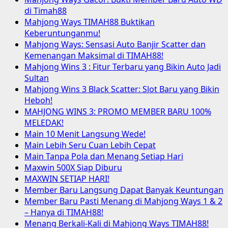
di Timah88
Mahjong Ways TIMAH88 Buktikan
Keberuntunganmu!
Mahjong Ways: Sensasi Auto Banjir Scatter dan
Kemenangan Maksimal di TIMAH88!
Mahjong Wins 3 : Fitur Terbaru yang Bikin Auto Jadi
Sultan
Mahjong Wins 3 Black Scatter: Slot Baru yang Bikin
Heboh!
MAHJONG WINS 3: PROMO MEMBER BARU 100%
MELEDAK!
Main 10 Menit Langsung Wede!
Main Lebih Seru Cuan Lebih Cepat
Main Tanpa Pola dan Menang Setiap Hari
Maxwin 500X Siap Diburu
MAXWIN SETIAP HARI!
Member Baru Langsung Dapat Banyak Keuntungan
Member Baru Pasti Menang di Mahjong Ways 1 & 2
– Hanya di TIMAH88!
Menang Berkali-Kali di Mahjong Ways TIMAH88!