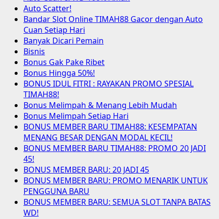
Auto Scatter!
Bandar Slot Online TIMAH88 Gacor dengan Auto
Cuan Setiap Hari
Banyak Dicari Pemain
Bisnis
Bonus Gak Pake Ribet
Bonus Hingga 50%!
BONUS IDUL FITRI : RAYAKAN PROMO SPESIAL
TIMAH88!
Bonus Melimpah & Menang Lebih Mudah
Bonus Melimpah Setiap Hari
BONUS MEMBER BARU TIMAH88: KESEMPATAN
MENANG BESAR DENGAN MODAL KECIL!
BONUS MEMBER BARU TIMAH88: PROMO 20 JADI
45!
BONUS MEMBER BARU: 20 JADI 45
BONUS MEMBER BARU: PROMO MENARIK UNTUK
PENGGUNA BARU
BONUS MEMBER BARU: SEMUA SLOT TANPA BATAS
WD!