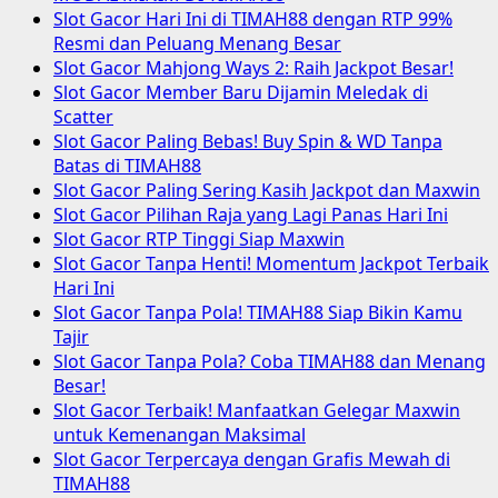
Slot Gacor Hari Ini di TIMAH88 dengan RTP 99%
Resmi dan Peluang Menang Besar
Slot Gacor Mahjong Ways 2: Raih Jackpot Besar!
Slot Gacor Member Baru Dijamin Meledak di
Scatter
Slot Gacor Paling Bebas! Buy Spin & WD Tanpa
Batas di TIMAH88
Slot Gacor Paling Sering Kasih Jackpot dan Maxwin
Slot Gacor Pilihan Raja yang Lagi Panas Hari Ini
Slot Gacor RTP Tinggi Siap Maxwin
Slot Gacor Tanpa Henti! Momentum Jackpot Terbaik
Hari Ini
Slot Gacor Tanpa Pola! TIMAH88 Siap Bikin Kamu
Tajir
Slot Gacor Tanpa Pola? Coba TIMAH88 dan Menang
Besar!
Slot Gacor Terbaik! Manfaatkan Gelegar Maxwin
untuk Kemenangan Maksimal
Slot Gacor Terpercaya dengan Grafis Mewah di
TIMAH88