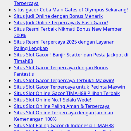
Terpercaya
situs gacor Coba Main Gates of Olympus Sekarang!
Situs Judi Online dengan Bonus Menarik
Situs Judi Online Terpercaya & Pasti Gacor!
Situs Resmi Terbaik Nikmati Bonus New Member
200%
Situs Resmi Terpercaya 2025 dengan Layanan
Paling Lengkap
Situs Slot Gacor ! Banjir Scatter dan Pesta Jackpot di
Timah88
Situs Slot Gacor Terpercaya dengan Bonus
Fantastis
Situs Slot Gacor Terpercaya Terbukti Maxwin!
Situs Slot Gacor Terpercaya untuk Pecinta Maxwin
Situs Slot Online Gacor TIMAH88 Pilihan Terbaik
Situs Slot Online No.1 Selalu Wede!
Situs Slot Online Paling Aman & Terpercaya
Situs Slot Online Terpercaya dengan Jaminan
Kemenangan 100%
Situs Slot Paling Gacor di Indonesia TIMAH88