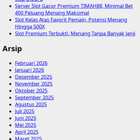
Server Slot Gacor Premium TIMAH88, Minimal Bet
400 Peluang Menang Maksimal
Slot Kelas Atas Favorit Pemain, Potensi Menang
Hingga 500X
Slot Premium Terbukti, Menang Tanpa Banyak Janji
Arsip
Februari 2026
Januari 2026
Desember 2025
November 2025
Oktober 2025
September 2025
Agustus 2025
Juli 2025
Juni 2025
Mei 2025
April 2025
Maret 2025