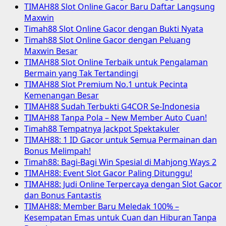
TIMAH88 Slot Online Gacor Baru Daftar Langsung
Maxwin
Timah88 Slot Online Gacor dengan Bukti Nyata
Timah88 Slot Online Gacor dengan Peluang
Maxwin Besar
TIMAH88 Slot Online Terbaik untuk Pengalaman
Bermain yang Tak Tertandingi
TIMAH88 Slot Premium No.1 untuk Pecinta
Kemenangan Besar
TIMAH88 Sudah Terbukti G4COR Se-Indonesia
TIMAH88 Tanpa Pola – New Member Auto Cuan!
Timah88 Tempatnya Jackpot Spektakuler
TIMAH88: 1 ID Gacor untuk Semua Permainan dan
Bonus Melimpah!
Timah88: Bagi-Bagi Win Spesial di Mahjong Ways 2
TIMAH88: Event Slot Gacor Paling Ditunggu!
TIMAH88: Judi Online Terpercaya dengan Slot Gacor
dan Bonus Fantastis
TIMAH88: Member Baru Meledak 100% –
Kesempatan Emas untuk Cuan dan Hiburan Tanpa