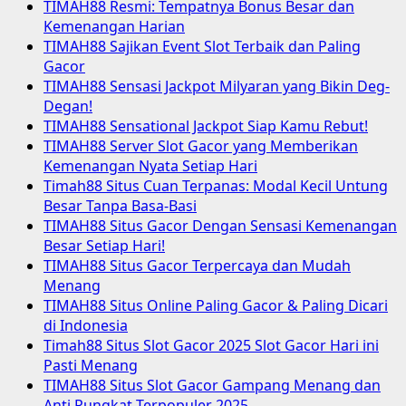
TIMAH88 Resmi: Tempatnya Bonus Besar dan
Kemenangan Harian
TIMAH88 Sajikan Event Slot Terbaik dan Paling
Gacor
TIMAH88 Sensasi Jackpot Milyaran yang Bikin Deg-
Degan!
TIMAH88 Sensational Jackpot Siap Kamu Rebut!
TIMAH88 Server Slot Gacor yang Memberikan
Kemenangan Nyata Setiap Hari
Timah88 Situs Cuan Terpanas: Modal Kecil Untung
Besar Tanpa Basa-Basi
TIMAH88 Situs Gacor Dengan Sensasi Kemenangan
Besar Setiap Hari!
TIMAH88 Situs Gacor Terpercaya dan Mudah
Menang
TIMAH88 Situs Online Paling Gacor & Paling Dicari
di Indonesia
Timah88 Situs Slot Gacor 2025 Slot Gacor Hari ini
Pasti Menang
TIMAH88 Situs Slot Gacor Gampang Menang dan
Anti Rungkat Terpopuler 2025