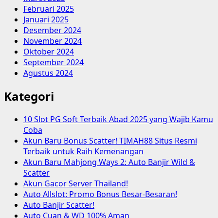
Februari 2025
Januari 2025
Desember 2024
November 2024
Oktober 2024
September 2024
Agustus 2024
Kategori
10 Slot PG Soft Terbaik Abad 2025 yang Wajib Kamu
Coba
Akun Baru Bonus Scatter! TIMAH88 Situs Resmi
Terbaik untuk Raih Kemenangan
Akun Baru Mahjong Ways 2: Auto Banjir Wild &
Scatter
Akun Gacor Server Thailand!
Auto Allslot: Promo Bonus Besar-Besaran!
Auto Banjir Scatter!
Auto Cuan & WD 100% Aman