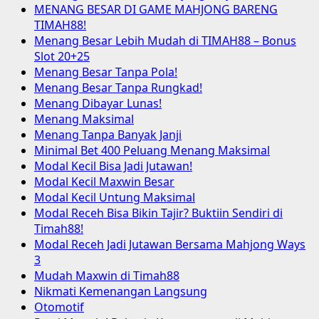
MENANG BESAR DI GAME MAHJONG BARENG
TIMAH88!
Menang Besar Lebih Mudah di TIMAH88 – Bonus
Slot 20+25
Menang Besar Tanpa Pola!
Menang Besar Tanpa Rungkad!
Menang Dibayar Lunas!
Menang Maksimal
Menang Tanpa Banyak Janji
Minimal Bet 400 Peluang Menang Maksimal
Modal Kecil Bisa Jadi Jutawan!
Modal Kecil Maxwin Besar
Modal Kecil Untung Maksimal
Modal Receh Bisa Bikin Tajir? Buktiin Sendiri di
Timah88!
Modal Receh Jadi Jutawan Bersama Mahjong Ways
3
Mudah Maxwin di Timah88
Nikmati Kemenangan Langsung
Otomotif