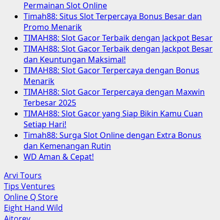
Permainan Slot Online
Timah88: Situs Slot Terpercaya Bonus Besar dan
Promo Menarik
TIMAH88: Slot Gacor Terbaik dengan Jackpot Besar
TIMAH88: Slot Gacor Terbaik dengan Jackpot Besar
dan Keuntungan Maksimal!
TIMAH88: Slot Gacor Terpercaya dengan Bonus
Menarik
TIMAH88: Slot Gacor Terpercaya dengan Maxwin
Terbesar 2025
TIMAH88: Slot Gacor yang Siap Bikin Kamu Cuan
Setiap Hari!
Timah88: Surga Slot Online dengan Extra Bonus
dan Kemenangan Rutin
WD Aman & Cepat!
Arvi Tours
Tips Ventures
Online Q Store
Eight Hand Wild
Aitorev