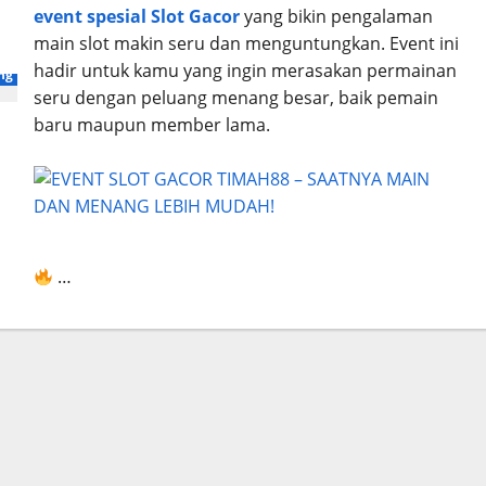
event spesial Slot Gacor
yang bikin pengalaman
main slot makin seru dan menguntungkan. Event ini
hadir untuk kamu yang ingin merasakan permainan
ng
seru dengan peluang menang besar, baik pemain
baru maupun member lama.
…