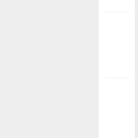
Cuan!
LIHAT
IKLAN
INI?
ARTINYA
KAMU
SEDANG
DAPAT
HOKI!
Link Login
Slot Gacor
Terpercaya
TIMAH88:
Panduan
Lengkap
Bermain