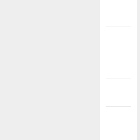
Gacor
Server
Thailand!
Auto
Allslot:
Promo
Bonus
Besar-
Besaran!
Auto
Banjir
Scatter!
Auto
Cuan &
WD 100%
Aman