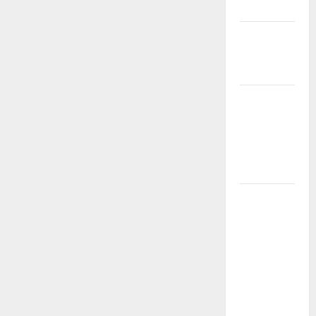
Sekarang!
Cuan
Sejak
Awal!
Cukup
Deposit
Sekali
Bisa Auto
Cuan!
Daftar
Akun
Hoki
TIMAH88:
Member
Baru
Pasti