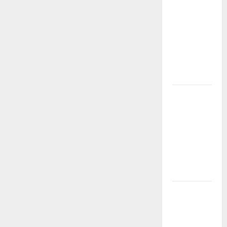
– PROMO
PALING
RESMI &
GACOR
TAHUN
INI
BONUS
NEW
MEMBER
TIMAH88:
JURUS
GANDA
X1000!
Bonus
Slot
Gacor