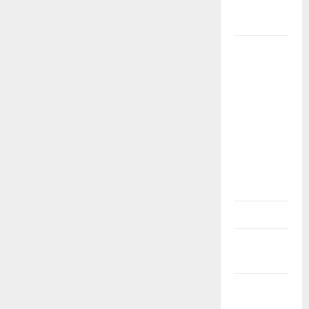
di
TIMAH88
Kakek
Zeus
Bagi-Bagi
Maxwin
di
TIMAH88
– 100%
Pasti
Menang!
Kesehatan
Klaim
Bebas IP!
Langsung
Panen