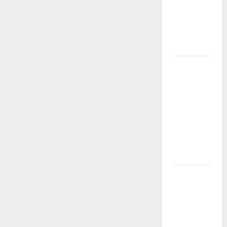
MENARIK
UNTUK
PENGGUNA
BARU
BONUS
MEMBER
BARU:
SEMUA
SLOT
TANPA
BATAS
WD!
BONUS
NEW
MEMBER
100%
TIMAH88