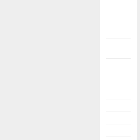
Desember
2025
November
2025
Oktober
2025
September
2025
Agustus
2025
Juli 2025
Juni 2025
Mei 2025