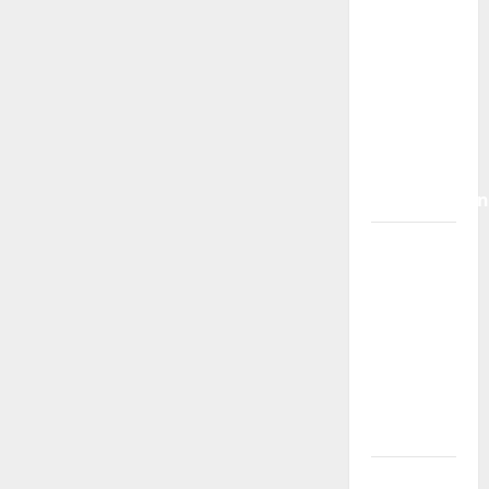
Akun Baru
Bonus
Scatter!
TIMAH88
Situs Resmi
Terbaik
untuk Raih
Kemenangan
Akun
Baru
Mahjong
Ways 2:
Auto
Banjir
Wild &
Scatter
Akun