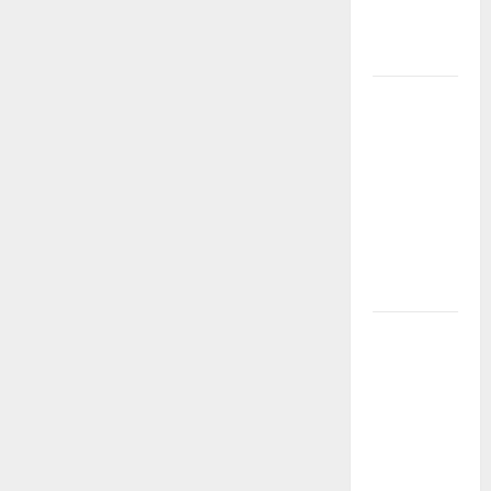
Maxwin
5000x!
IDUL
FITRI
1446 H
DENGAN
BONUS
SPESIAL
DARI
TIMAH88
Jackpot
Gampang
Cair!
Daftar &
Main
Sekarang