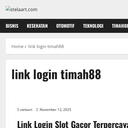
Skip
to
content
BISNIS
KESEHATAN
OTOMOTIF
TEKNOLOGI
TIMAH88
Home
link login timah88
link login timah88
Link Login Slot Gacor Terpercaya TIMAH88: Panduan Lengk
Link Login Slot Gacor Terpercaya TIMAH88: Panduan Lengk
stelaart
November 12, 2025
Link Login Slot Gacor Terperca