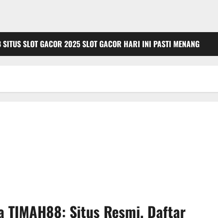
 SITUS SLOT GACOR 2025 SLOT GACOR HARI INI PASTI MENANG
ap Bermain Aman
ap Bermain Aman
ya TIMAH88: Situs Resmi, Daftar