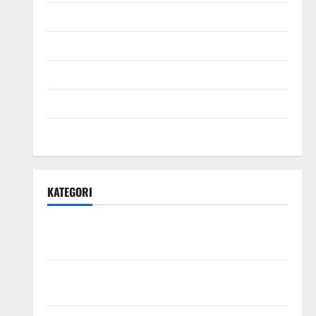
Desember 2024
November 2024
Oktober 2024
September 2024
Agustus 2024
KATEGORI
10 Slot PG Soft Terbaik Abad 2025 yang Wajib Kamu
Coba
Akun Baru Bonus Scatter! TIMAH88 Situs Resmi
Terbaik untuk Raih Kemenangan