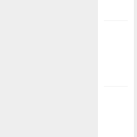
BARU: 20
JADI 45
BONUS
MEMBER
BARU:
PROMO
MENARIK
UNTUK
PENGGUNA
BARU
BONUS
MEMBER
BARU:
SEMUA
SLOT
TANPA