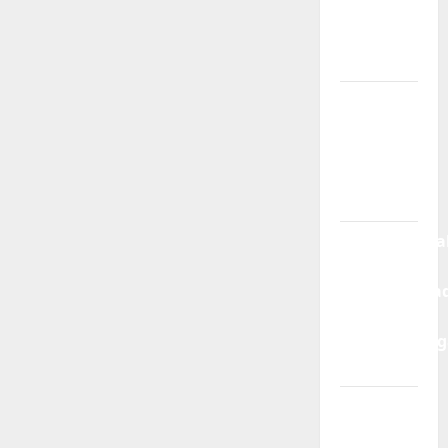
JURUS
GANDA
X1000!
Bonus
Slot
Gacor
2025 dari
Timah88
Bonus Spesia
Ramadan:
Deposit 20 Ja
45! Raih
Keberuntung
Besar
Bonus
Spesial