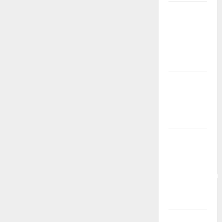
Deposit
QRIS
Hanya 1
Detik di
TIMAH88!
DP
Minimal &
WD
Maksimal!
Event Slot
Gacor
TIMAH88:
Kesempatan
Emas Buat
Cuan Besar!
Event Slot