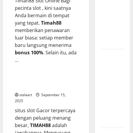
Timah88 Slot Online Bagi
Elite
pecinta slot , kini saatnya
Paling
Anda bermain di tempat
Gacor,
yang tepat.
Timah88
Maxwin
memberikan penawaran
500X Siap
luar biasa: setiap member
Diburu
baru langsung menerima
bonus 100%
. Selain itu, ada
Server
…
Slot
Timah88 Situs Slot Gacor 2025 Slot Gacor Hari ini Pasti Menan
Gacor
Premium
Situs Slot Gacor TIMAH88
TIMAH88,
– Full Cuan, Full Scatter!
Minimal
stelaart
September 15,
Bet 400
2025
Peluang
situs slot Gacor terpercaya
Menang
dengan peluang menang
Maksimal
besar,
TIMAH88
adalah
jawabannya. Mengusung