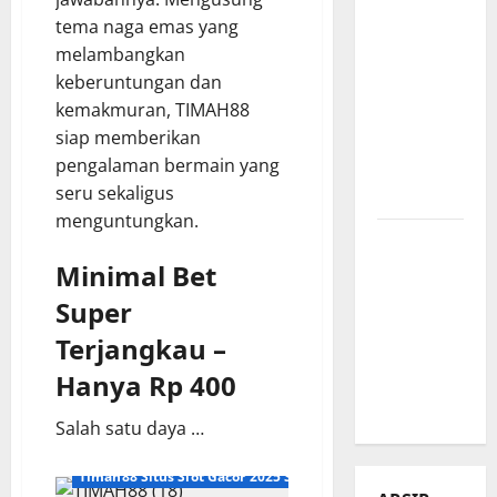
Slot Kelas
tema naga emas yang
Atas
melambangkan
Favorit
keberuntungan dan
Pemain,
kemakmuran, TIMAH88
Potensi
siap memberikan
Menang
pengalaman bermain yang
Hingga
seru sekaligus
500X
menguntungkan.
Slot
Premium
Minimal Bet
Terbukti,
Super
Menang
Terjangkau –
Tanpa
Hanya Rp 400
Banyak
Janji
Salah satu daya …
Timah88 Situs Slot Gacor 2025 Slot Gacor Hari ini Pasti Menan