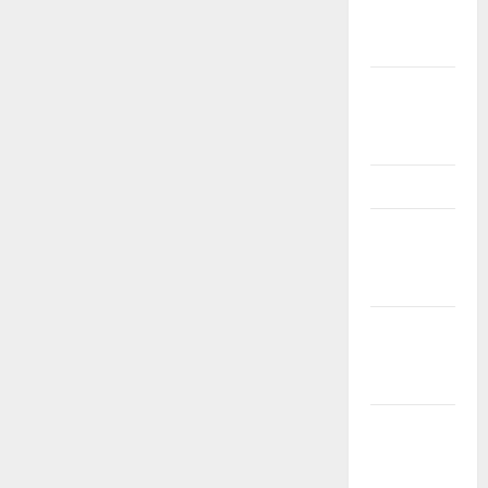
Setiap
Hari
Banyak
Dicari
Pemain
Bisnis
Bonus
Gak Pake
Ribet
Bonus
Hingga
50%!
BONUS
IDUL
FITRI :