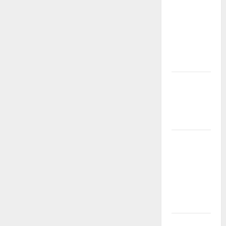
Ways 2:
Auto
Banjir
Wild &
Scatter
Akun
Gacor
Server
Thailand!
Auto
Allslot:
Promo
Bonus
Besar-
Besaran!
Auto