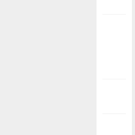
Menang
Besar
Event
Slot
Terbaik
dari
TIMAH88:
Bonus
20RB Jadi
45RB!
Fitur
Baru
yang Lagi
Hangat!
Full Cuan
& Full
Scatter!