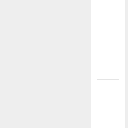
LINK
SLOT
GACOR
MAXWIN
RESMI —
MENANG
BESAR
SETIAP
HARI
TANPA
RIBET!
Link Slot
Tergacor
TIMAH88:
Pilihan
Tepat
untuk