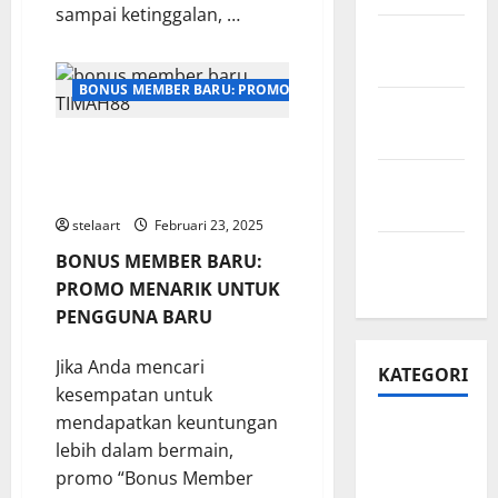
sampai ketinggalan, …
November
2024
BONUS MEMBER BARU: PROMO MENARIK UNTUK PENGGUNA 
Oktober
2024
BONUS MEMBER BARU:
PROMO MENARIK UNTUK
September
PENGGUNA BARU
2024
stelaart
Februari 23, 2025
Agustus
BONUS MEMBER BARU:
2024
PROMO MENARIK UNTUK
PENGGUNA BARU
Jika Anda mencari
KATEGORI
kesempatan untuk
mendapatkan keuntungan
10 Slot
lebih dalam bermain,
PG Soft
promo “Bonus Member
Terbaik