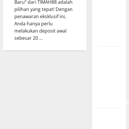
Baru” dari TIMAH88 adalah
Abad
pilihan yang tepat! Dengan
2025
penawaran eksklusif ini,
yang
Anda hanya perlu
Wajib
melakukan deposit awal
Kamu
sebesar 20 …
Coba
Akun Baru
Bonus
Scatter!
TIMAH88
Situs Resmi
Terbaik
untuk Raih
Kemenangan
Akun
Baru
Mahjong