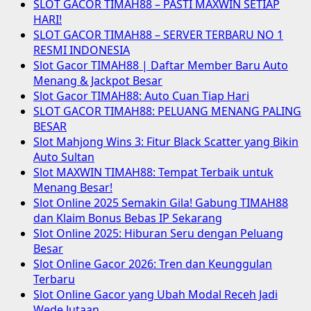
SLOT GACOR TIMAH88 – PASTI MAXWIN SETIAP
HARI!
SLOT GACOR TIMAH88 – SERVER TERBARU NO 1
RESMI INDONESIA
Slot Gacor TIMAH88 | Daftar Member Baru Auto
Menang & Jackpot Besar
Slot Gacor TIMAH88: Auto Cuan Tiap Hari
SLOT GACOR TIMAH88: PELUANG MENANG PALING
BESAR
Slot Mahjong Wins 3: Fitur Black Scatter yang Bikin
Auto Sultan
Slot MAXWIN TIMAH88: Tempat Terbaik untuk
Menang Besar!
Slot Online 2025 Semakin Gila! Gabung TIMAH88
dan Klaim Bonus Bebas IP Sekarang
Slot Online 2025: Hiburan Seru dengan Peluang
Besar
Slot Online Gacor 2026: Tren dan Keunggulan
Terbaru
Slot Online Gacor yang Ubah Modal Receh Jadi
Wede Jutaan