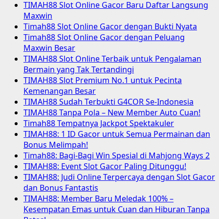
TIMAH88 Slot Online Gacor Baru Daftar Langsung
Maxwin
Timah88 Slot Online Gacor dengan Bukti Nyata
Timah88 Slot Online Gacor dengan Peluang
Maxwin Besar
TIMAH88 Slot Online Terbaik untuk Pengalaman
Bermain yang Tak Tertandingi
TIMAH88 Slot Premium No.1 untuk Pecinta
Kemenangan Besar
TIMAH88 Sudah Terbukti G4COR Se-Indonesia
TIMAH88 Tanpa Pola – New Member Auto Cuan!
Timah88 Tempatnya Jackpot Spektakuler
TIMAH88: 1 ID Gacor untuk Semua Permainan dan
Bonus Melimpah!
Timah88: Bagi-Bagi Win Spesial di Mahjong Ways 2
TIMAH88: Event Slot Gacor Paling Ditunggu!
TIMAH88: Judi Online Terpercaya dengan Slot Gacor
dan Bonus Fantastis
TIMAH88: Member Baru Meledak 100% –
Kesempatan Emas untuk Cuan dan Hiburan Tanpa