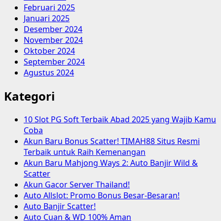
Februari 2025
Januari 2025
Desember 2024
November 2024
Oktober 2024
September 2024
Agustus 2024
Kategori
10 Slot PG Soft Terbaik Abad 2025 yang Wajib Kamu
Coba
Akun Baru Bonus Scatter! TIMAH88 Situs Resmi
Terbaik untuk Raih Kemenangan
Akun Baru Mahjong Ways 2: Auto Banjir Wild &
Scatter
Akun Gacor Server Thailand!
Auto Allslot: Promo Bonus Besar-Besaran!
Auto Banjir Scatter!
Auto Cuan & WD 100% Aman