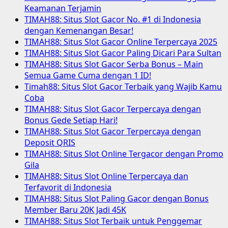
Keamanan Terjamin
TIMAH88: Situs Slot Gacor No. #1 di Indonesia
dengan Kemenangan Besar!
TIMAH88: Situs Slot Gacor Online Terpercaya 2025
TIMAH88: Situs Slot Gacor Paling Dicari Para Sultan
TIMAH88: Situs Slot Gacor Serba Bonus – Main
Semua Game Cuma dengan 1 ID!
Timah88: Situs Slot Gacor Terbaik yang Wajib Kamu
Coba
TIMAH88: Situs Slot Gacor Terpercaya dengan
Bonus Gede Setiap Hari!
TIMAH88: Situs Slot Gacor Terpercaya dengan
Deposit QRIS
TIMAH88: Situs Slot Online Tergacor dengan Promo
Gila
TIMAH88: Situs Slot Online Terpercaya dan
Terfavorit di Indonesia
TIMAH88: Situs Slot Paling Gacor dengan Bonus
Member Baru 20K Jadi 45K
TIMAH88: Situs Slot Terbaik untuk Penggemar