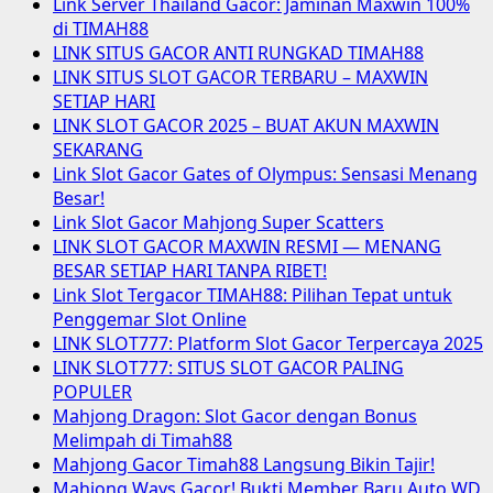
Link Server Thailand Gacor: Jaminan Maxwin 100%
di TIMAH88
LINK SITUS GACOR ANTI RUNGKAD TIMAH88
LINK SITUS SLOT GACOR TERBARU – MAXWIN
SETIAP HARI
LINK SLOT GACOR 2025 – BUAT AKUN MAXWIN
SEKARANG
Link Slot Gacor Gates of Olympus: Sensasi Menang
Besar!
Link Slot Gacor Mahjong Super Scatters
LINK SLOT GACOR MAXWIN RESMI — MENANG
BESAR SETIAP HARI TANPA RIBET!
Link Slot Tergacor TIMAH88: Pilihan Tepat untuk
Penggemar Slot Online
LINK SLOT777: Platform Slot Gacor Terpercaya 2025
LINK SLOT777: SITUS SLOT GACOR PALING
POPULER
Mahjong Dragon: Slot Gacor dengan Bonus
Melimpah di Timah88
Mahjong Gacor Timah88 Langsung Bikin Tajir!
Mahjong Ways Gacor! Bukti Member Baru Auto WD