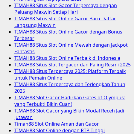
TIMAH88 Situs Slot Gacor Terpercaya dengan
Peluang Maxwin Setiap Hari
TIMAH88 Situs Slot Online Gacor Baru Daftar
Langsung Maxwin
TIMAH88 Situs Slot Online Gacor dengan Bonus
Terbesar
TIMAH88 Situs Slot Online Mewah dengan Jackpot
Fantastis
TIMAH88 Situs Slot Online Terbaik di Indonesia
TIMAH88 Situs Slot Tergacor dan Paling Resmi 2025
TIMAH88 Situs Terpercaya 2025: Platform Terbaik
untuk Pemain Online
TIMAH88 Situs Terpercaya dan Terlengkap Tahun
2025
TIMAH88 Slot Gacor Hadirkan Gates of Olympus:
yang Terbukti Bikin Cuan!
TIMAH88 Slot Gacor yang Bikin Modal Receh Jadi
Jutawan
Timah88 Slot Online Aman dan Gacor
TIMAH88 Slot Online dengan RTP Tinggi