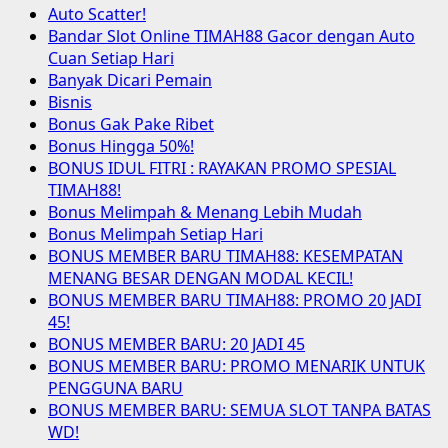
Auto Scatter!
Bandar Slot Online TIMAH88 Gacor dengan Auto
Cuan Setiap Hari
Banyak Dicari Pemain
Bisnis
Bonus Gak Pake Ribet
Bonus Hingga 50%!
BONUS IDUL FITRI : RAYAKAN PROMO SPESIAL
TIMAH88!
Bonus Melimpah & Menang Lebih Mudah
Bonus Melimpah Setiap Hari
BONUS MEMBER BARU TIMAH88: KESEMPATAN
MENANG BESAR DENGAN MODAL KECIL!
BONUS MEMBER BARU TIMAH88: PROMO 20 JADI
45!
BONUS MEMBER BARU: 20 JADI 45
BONUS MEMBER BARU: PROMO MENARIK UNTUK
PENGGUNA BARU
BONUS MEMBER BARU: SEMUA SLOT TANPA BATAS
WD!