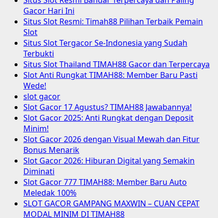
Gacor Hari Ini
Situs Slot Resmi: Timah88 Pilihan Terbaik Pemain
Slot
Situs Slot Tergacor Se-Indonesia yang Sudah
Terbukti
Situs Slot Thailand TIMAH88 Gacor dan Terpercaya
Slot Anti Rungkat TIMAH88: Member Baru Pasti
Wede!
slot gacor
Slot Gacor 17 Agustus? TIMAH88 Jawabannya!
Slot Gacor 2025: Anti Rungkat dengan Deposit
Minim!
Slot Gacor 2026 dengan Visual Mewah dan Fitur
Bonus Menarik
Slot Gacor 2026: Hiburan Digital yang Semakin
Diminati
Slot Gacor 777 TIMAH88: Member Baru Auto
Meledak 100%
SLOT GACOR GAMPANG MAXWIN – CUAN CEPAT
MODAL MINIM DI TIMAH88