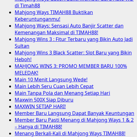
di Timah88
Mahjong Ways TIMAH88 Buktikan
Keberuntunganmu!
Mahjong Ways: Sensasi Auto Banjir Scatter dan
Kemenangan Maksimal di TIMAH88!
Mahjong Wins 3 : Fitur Terbaru yang Bikin Auto Jadi
Sultan
Mahjong Wins 3 Black Scatter: Slot Baru yang Bikin
Heboh!
MAHJONG WINS 3: PROMO MEMBER BARU 100%
MELEDAK!
Main 10 Menit Langsung Wede!
Main Lebih Seru Cuan Lebih Cepat
Main Tanpa Pola dan Menang Setiap Hari
Maxwin 500X Siap Diburu
MAXWIN SETIAP HARI!
Member Baru Langsung Dapat Banyak Keuntungan
Member Baru Pasti Menang di Mahjong Ways 1 & 2
– Hanya di TIMAH88!
Menang Berkali-Kali di Mahjong Ways TIMAH88!