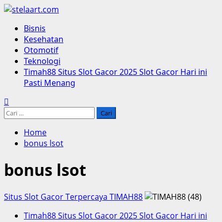
Skip
to
Primary
Bisnis
content
Menu
Kesehatan
Otomotif
Teknologi
Timah88 Situs Slot Gacor 2025 Slot Gacor Hari ini
Pasti Menang
Cari
untuk:
Home
bonus lsot
bonus lsot
Situs Slot Gacor Terpercaya TIMAH88
Timah88 Situs Slot Gacor 2025 Slot Gacor Hari ini