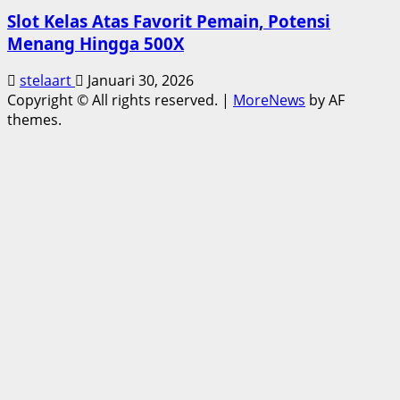
Slot Kelas Atas Favorit Pemain, Potensi
Menang Hingga 500X
stelaart
Januari 30, 2026
Copyright © All rights reserved.
|
MoreNews
by AF
themes.