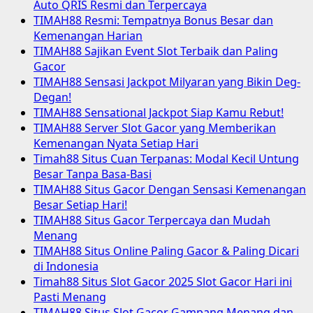
Auto QRIS Resmi dan Terpercaya
TIMAH88 Resmi: Tempatnya Bonus Besar dan
Kemenangan Harian
TIMAH88 Sajikan Event Slot Terbaik dan Paling
Gacor
TIMAH88 Sensasi Jackpot Milyaran yang Bikin Deg-
Degan!
TIMAH88 Sensational Jackpot Siap Kamu Rebut!
TIMAH88 Server Slot Gacor yang Memberikan
Kemenangan Nyata Setiap Hari
Timah88 Situs Cuan Terpanas: Modal Kecil Untung
Besar Tanpa Basa-Basi
TIMAH88 Situs Gacor Dengan Sensasi Kemenangan
Besar Setiap Hari!
TIMAH88 Situs Gacor Terpercaya dan Mudah
Menang
TIMAH88 Situs Online Paling Gacor & Paling Dicari
di Indonesia
Timah88 Situs Slot Gacor 2025 Slot Gacor Hari ini
Pasti Menang
TIMAH88 Situs Slot Gacor Gampang Menang dan