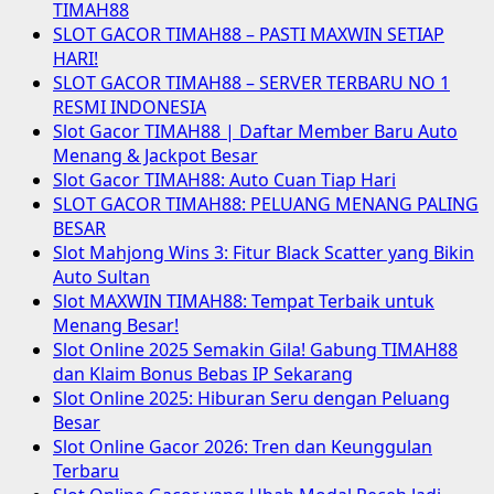
TIMAH88
SLOT GACOR TIMAH88 – PASTI MAXWIN SETIAP
HARI!
SLOT GACOR TIMAH88 – SERVER TERBARU NO 1
RESMI INDONESIA
Slot Gacor TIMAH88 | Daftar Member Baru Auto
Menang & Jackpot Besar
Slot Gacor TIMAH88: Auto Cuan Tiap Hari
SLOT GACOR TIMAH88: PELUANG MENANG PALING
BESAR
Slot Mahjong Wins 3: Fitur Black Scatter yang Bikin
Auto Sultan
Slot MAXWIN TIMAH88: Tempat Terbaik untuk
Menang Besar!
Slot Online 2025 Semakin Gila! Gabung TIMAH88
dan Klaim Bonus Bebas IP Sekarang
Slot Online 2025: Hiburan Seru dengan Peluang
Besar
Slot Online Gacor 2026: Tren dan Keunggulan
Terbaru