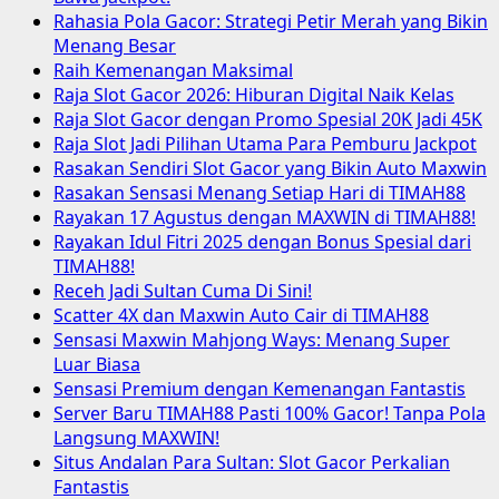
Rahasia Pola Gacor: Strategi Petir Merah yang Bikin
Menang Besar
Raih Kemenangan Maksimal
Raja Slot Gacor 2026: Hiburan Digital Naik Kelas
Raja Slot Gacor dengan Promo Spesial 20K Jadi 45K
Raja Slot Jadi Pilihan Utama Para Pemburu Jackpot
Rasakan Sendiri Slot Gacor yang Bikin Auto Maxwin
Rasakan Sensasi Menang Setiap Hari di TIMAH88
Rayakan 17 Agustus dengan MAXWIN di TIMAH88!
Rayakan Idul Fitri 2025 dengan Bonus Spesial dari
TIMAH88!
Receh Jadi Sultan Cuma Di Sini!
Scatter 4X dan Maxwin Auto Cair di TIMAH88
Sensasi Maxwin Mahjong Ways: Menang Super
Luar Biasa
Sensasi Premium dengan Kemenangan Fantastis
Server Baru TIMAH88 Pasti 100% Gacor! Tanpa Pola
Langsung MAXWIN!
Situs Andalan Para Sultan: Slot Gacor Perkalian
Fantastis