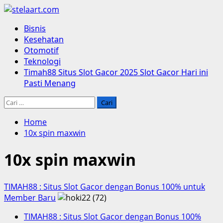
Skip
to
Primary
Bisnis
content
Menu
Kesehatan
Otomotif
Teknologi
Timah88 Situs Slot Gacor 2025 Slot Gacor Hari ini
Pasti Menang
Cari
untuk:
Home
10x spin maxwin
10x spin maxwin
TIMAH88 : Situs Slot Gacor dengan Bonus 100% untuk
Member Baru
TIMAH88 : Situs Slot Gacor dengan Bonus 100%