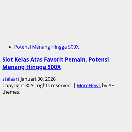
Potensi Menang Hingga 500X
Slot Kelas Atas Favorit Pemain, Potensi
Menang Hingga 500X
stelaart
Januari 30, 2026
Copyright © All rights reserved.
|
MoreNews
by AF
themes.