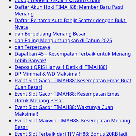
Cukup Deposit Sekali Bisa Auto Cuan!
Daftar Akun Hoki TIMAH88: Member Baru Pasti
Menang
Daftar Pertama Auto Banjir Scatter dengan Bukti
Nyata
dan Berpeluang Menang Besar
dan Paling Menguntungkan di Tahun 2025
dan Terpercaya
Dapatkan 45 – Kesempatan Terbaik untuk Menang
Lebih Banyak!
Deposit QRIS Hanya 1 Detik di TIMAH88!
DP Minimal & WD Maksimal!
Event Slot Gacor TIMAH88: Kesempatan Emas Buat
Cuan Besar!
Event Slot Gacor TIMAH88: Kesempatan Emas
Untuk Menang Besar
Event Slot Gacor TIMAH88: Waktunya Cuan
Maksimal!
Event Slot Maxwin TIMAH88: Kesempatan Menang
Besar
Event Slot Terbaik dari TIMAH88: Bonus 20RB Jadi