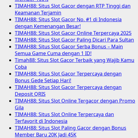
TIMAH88: Situs Slot Gacor dengan RTP Tinggi dan
Keamanan Terjamin
TIMAH88: Situs Slot Gacor No. #1 di Indonesia
dengan Kemenangan Besar!
TIMAH88: Situs Slot Gacor Online Terpercaya 2025
TIMAH88: Situs Slot Gacor Paling Dicari Para Sultan
TIMAH88: Situs Slot Gacor Serba Bonus – Main
Semua Game Cuma dengan 1 ID!
Timah88: Situs Slot Gacor Terbaik yang Wajib Kamu
Coba
TIMAH88: Situs Slot Gacor Terpercaya dengan
Bonus Gede Setiap Hari!
TIMAH88: Situs Slot Gacor Terpercaya dengan
Deposit QRIS
TIMAH88: Situs Slot Online Tergacor dengan Promo
Gila
TIMAH88: Situs Slot Online Terpercaya dan
Terfavorit di Indonesia
TIMAH88: Situs Slot Paling Gacor dengan Bonus
Member Baru 20K Jadi 45K