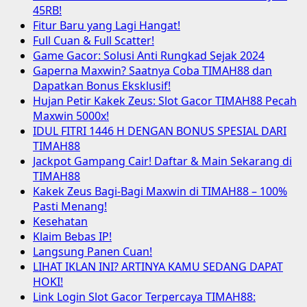
45RB!
Fitur Baru yang Lagi Hangat!
Full Cuan & Full Scatter!
Game Gacor: Solusi Anti Rungkad Sejak 2024
Gaperna Maxwin? Saatnya Coba TIMAH88 dan
Dapatkan Bonus Eksklusif!
Hujan Petir Kakek Zeus: Slot Gacor TIMAH88 Pecah
Maxwin 5000x!
IDUL FITRI 1446 H DENGAN BONUS SPESIAL DARI
TIMAH88
Jackpot Gampang Cair! Daftar & Main Sekarang di
TIMAH88
Kakek Zeus Bagi-Bagi Maxwin di TIMAH88 – 100%
Pasti Menang!
Kesehatan
Klaim Bebas IP!
Langsung Panen Cuan!
LIHAT IKLAN INI? ARTINYA KAMU SEDANG DAPAT
HOKI!
Link Login Slot Gacor Terpercaya TIMAH88: