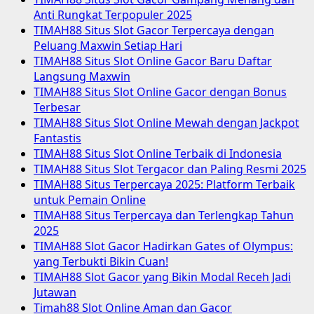
Anti Rungkat Terpopuler 2025
TIMAH88 Situs Slot Gacor Terpercaya dengan
Peluang Maxwin Setiap Hari
TIMAH88 Situs Slot Online Gacor Baru Daftar
Langsung Maxwin
TIMAH88 Situs Slot Online Gacor dengan Bonus
Terbesar
TIMAH88 Situs Slot Online Mewah dengan Jackpot
Fantastis
TIMAH88 Situs Slot Online Terbaik di Indonesia
TIMAH88 Situs Slot Tergacor dan Paling Resmi 2025
TIMAH88 Situs Terpercaya 2025: Platform Terbaik
untuk Pemain Online
TIMAH88 Situs Terpercaya dan Terlengkap Tahun
2025
TIMAH88 Slot Gacor Hadirkan Gates of Olympus:
yang Terbukti Bikin Cuan!
TIMAH88 Slot Gacor yang Bikin Modal Receh Jadi
Jutawan
Timah88 Slot Online Aman dan Gacor