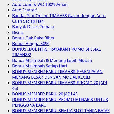
Auto Cuan & WD 100% Aman
Auto Scatter!
Bandar Slot Online TIMAH88 Gacor dengan Auto
Cuan Setiap Hari
Banyak Dicari Pemain
Bisnis
Bonus Gak Pake Ribet
Bonus Hingga 50%!
BONUS IDUL FITRI : RAYAKAN PROMO SPESIAL
TIMAH88!
Bonus Melimpah & Menang Lebih Mudah
Bonus Melimpah Setiap Hari
BONUS MEMBER BARU TIMAH88: KESEMPATAN
MENANG BESAR DENGAN MODAL KECIL!
BONUS MEMBER BARU TIMAH88: PROMO 20 JADI
45!
BONUS MEMBER BARU: 20 JADI 45
BONUS MEMBER BARU: PROMO MENARIK UNTUK
PENGGUNA BARU
BONUS MEMBER BARU: SEMUA SLOT TANPA BATAS