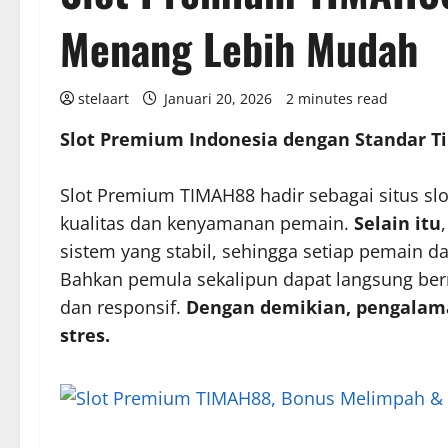
Menang Lebih Mudah
stelaart
Januari 20, 2026
2 minutes read
Slot Premium Indonesia dengan Standar Ti
Slot Premium TIMAH88 hadir sebagai situs s
kualitas dan kenyamanan pemain.
Selain itu
sistem yang stabil, sehingga setiap pemain 
Bahkan pemula sekalipun dapat langsung be
dan responsif.
Dengan demikian, pengalam
stres.