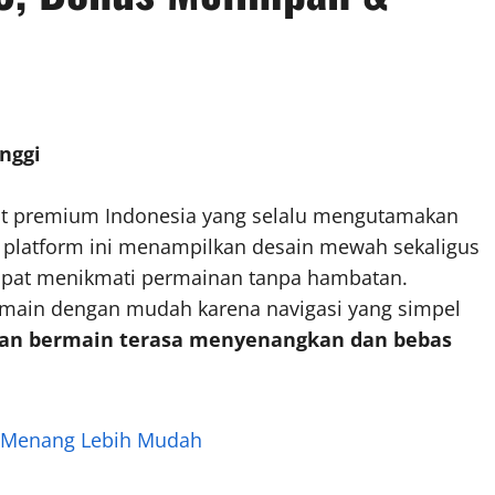
nggi
lot premium Indonesia yang selalu mengutamakan
, platform ini menampilkan desain mewah sekaligus
dapat menikmati permainan tanpa hambatan.
rmain dengan mudah karena navigasi yang simpel
an bermain terasa menyenangkan dan bebas