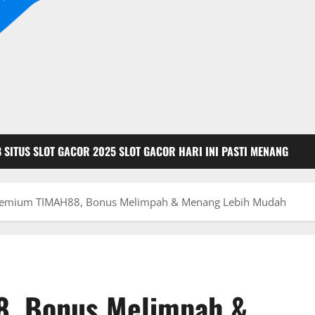
 SITUS SLOT GACOR 2025 SLOT GACOR HARI INI PASTI MENANG
Premium TIMAH88, Bonus Melimpah & Menang Lebih Mudah
8, Bonus Melimpah &