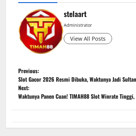
stelaart
Administrator
View All Posts
P
Previous:
Slot Gacor 2026 Resmi Dibuka, Waktunya Jadi Sulta
o
Next:
s
Waktunya Panen Cuan! TIMAH88 Slot Winrate Tinggi,
t
n