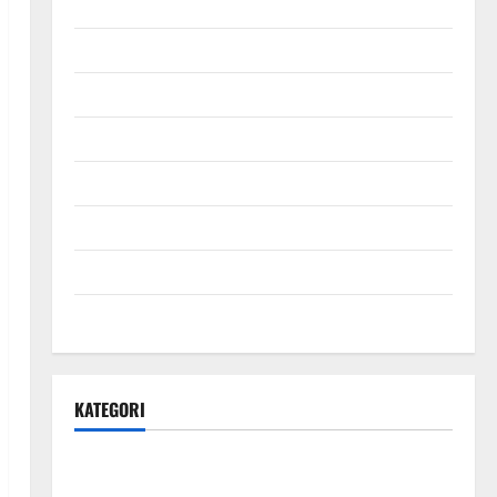
Maret 2025
Februari 2025
Januari 2025
Desember 2024
November 2024
Oktober 2024
September 2024
Agustus 2024
KATEGORI
10 Slot PG Soft Terbaik Abad 2025 yang Wajib Kamu
Coba