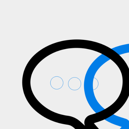
Skip
to
content