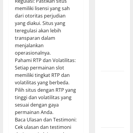
Regulasi: Pastikan situs
MEMBER
memiliki lisensi yang sah
100%
dari otoritas perjudian
TIMAH88
yang diakui. Situs yang
– PROMO
teregulasi akan lebih
PALING
transparan dalam
RESMI &
menjalankan
GACOR
operasionalnya.
TAHUN
Pahami RTP dan Volatilitas:
INI
Setiap permainan slot
memiliki tingkat RTP dan
BONUS
volatilitas yang berbeda.
NEW
Pilih situs dengan RTP yang
MEMBER
tinggi dan volatilitas yang
TIMAH88:
sesuai dengan gaya
JURUS
permainan Anda.
GANDA
Baca Ulasan dan Testimoni:
X1000!
Cek ulasan dan testimoni