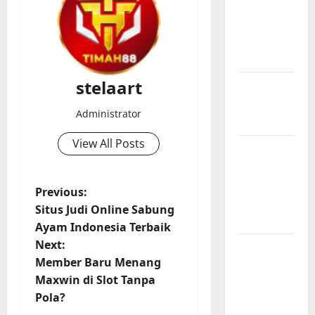
Main
Gates of
Olympus
Sekarang!
stelaart
Cuan
Sejak
Administrator
Awal!
View All Posts
Cukup
Deposit
Sekali
P
Previous:
Bisa Auto
Situs Judi Online Sabung
Cuan!
o
Ayam Indonesia Terbaik
Next:
Daftar
s
Member Baru Menang
Akun
t
Maxwin di Slot Tanpa
Hoki
Pola?
TIMAH88: