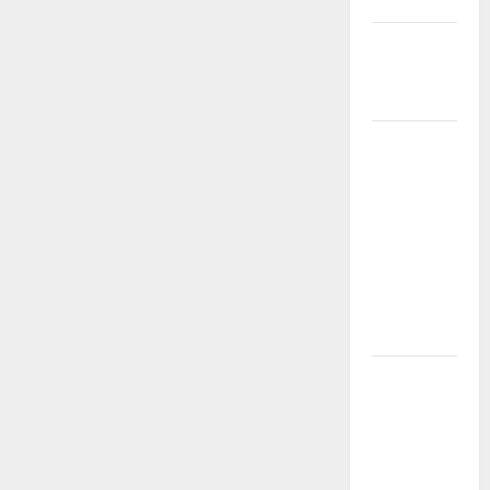
Bebas IP!
Langsung
Panen
Cuan!
LIHAT
IKLAN
INI?
ARTINYA
KAMU
SEDANG
DAPAT
HOKI!
Link Login
Slot Gacor
Terpercaya
TIMAH88:
Panduan