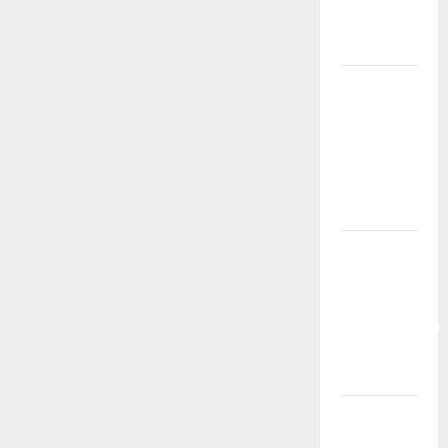
Menang
Besar
Event Slot
Gacor
TIMAH88:
Waktunya
Cuan
Maksimal!
Event Slot
Maxwin
TIMAH88:
Kesempatan
Menang
Besar
Event
Slot