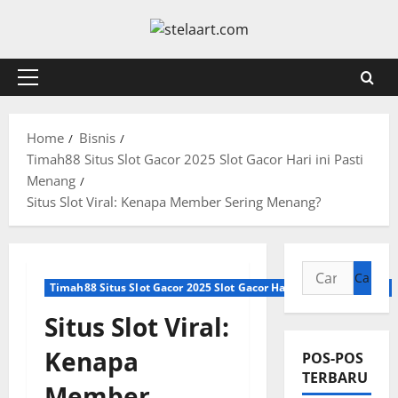
Skip
to
content
Primary
Menu
Home
Bisnis
Timah88 Situs Slot Gacor 2025 Slot Gacor Hari ini Pasti
Menang
Situs Slot Viral: Kenapa Member Sering Menang?
Cari
Timah88 Situs Slot Gacor 2025 Slot Gacor Hari ini Pasti Menang
untuk:
Situs Slot Viral:
Kenapa
POS-POS
TERBARU
Member