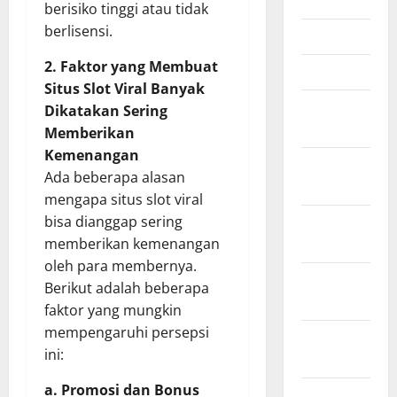
Juni 2025
berisiko tinggi atau tidak
berlisensi.
Mei 2025
2. Faktor yang Membuat
April 2025
Situs Slot Viral Banyak
Maret
Dikatakan Sering
2025
Memberikan
Kemenangan
Februari
Ada beberapa alasan
2025
mengapa situs slot viral
bisa dianggap sering
Januari
memberikan kemenangan
2025
oleh para membernya.
Desember
Berikut adalah beberapa
2024
faktor yang mungkin
mempengaruhi persepsi
November
ini:
2024
a. Promosi dan Bonus
Oktober