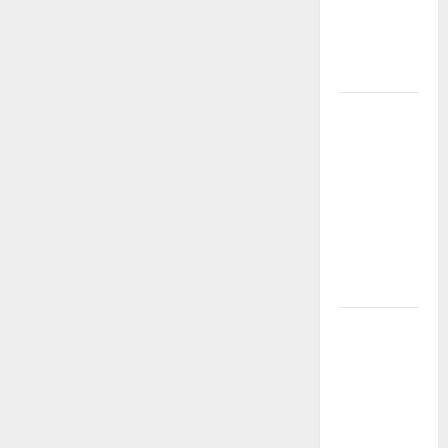
Lengkap
Bermain
Aman
Link
Server
Thailand
Gacor:
Jaminan
Maxwin
100% di
TIMAH88
LINK
SITUS
GACOR
ANTI
RUNGKAD