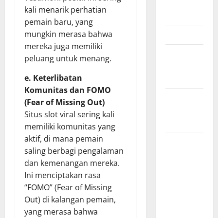
Dicari
kali menarik perhatian
Pemain
pemain baru, yang
mungkin merasa bahwa
Bisnis
mereka juga memiliki
Bonus
peluang untuk menang.
Gak Pake
e. Keterlibatan
Ribet
Komunitas dan FOMO
Bonus
(Fear of Missing Out)
Hingga
Situs slot viral sering kali
50%!
memiliki komunitas yang
aktif, di mana pemain
BONUS
saling berbagi pengalaman
IDUL
dan kemenangan mereka.
FITRI :
Ini menciptakan rasa
RAYAKAN
“FOMO” (Fear of Missing
PROMO
Out) di kalangan pemain,
SPESIAL
yang merasa bahwa
TIMAH88!