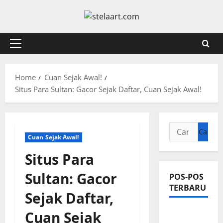
Skip
to
content
Primary
Menu
Home
Cuan Sejak Awal!
Situs Para Sultan: Gacor Sejak Daftar, Cuan Sejak Awal!
Cari
Cuan Sejak Awal!
untuk:
Situs Para
Sultan: Gacor
POS-POS
TERBARU
Sejak Daftar,
Cuan Sejak
Pusat