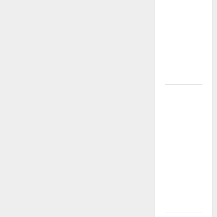
Auto
o
Cuan &
n
WD 100%
Aman
Auto
Scatter!
Bandar
Slot
Online
TIMAH88
Gacor
dengan
Auto
Cuan
Setiap
Hari