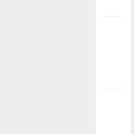
RUNGKAD
TIMAH88
LINK
SITUS
SLOT
GACOR
TERBARU
–
MAXWIN
SETIAP
HARI
LINK SLOT
GACOR
2025 –
BUAT
AKUN
MAXWIN