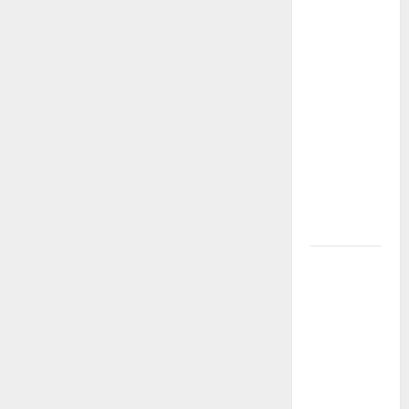
NEW
MEMBER
100%
TIMAH88
– PROMO
PALING
RESMI &
GACOR
TAHUN
INI
BONUS
NEW
MEMBER
TIMAH88:
JURUS
GANDA
X1000!