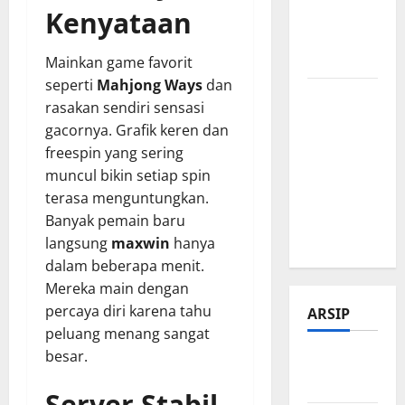
Menang
Kenyataan
Hingga
500X
Mainkan game favorit
seperti
Mahjong Ways
dan
Slot
rasakan sendiri sensasi
Premium
gacornya. Grafik keren dan
Terbukti,
freespin yang sering
Menang
muncul bikin setiap spin
Tanpa
terasa menguntungkan.
Banyak
Banyak pemain baru
Janji
langsung
maxwin
hanya
dalam beberapa menit.
Mereka main dengan
percaya diri karena tahu
ARSIP
peluang menang sangat
besar.
Februari
2026
Server Stabil,