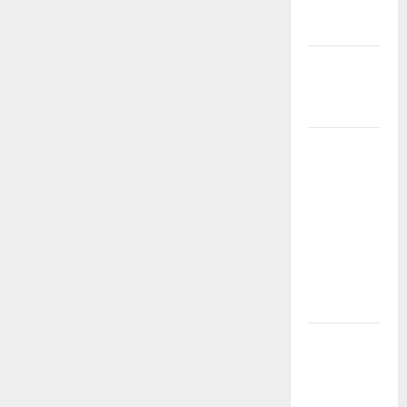
Klaim
Bebas IP!
Langsung
Panen
Cuan!
LIHAT
IKLAN
INI?
ARTINYA
KAMU
SEDANG
DAPAT
HOKI!
Link Login
Slot Gacor
Terpercaya