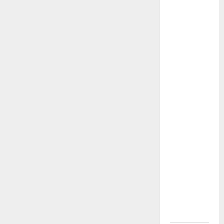
MENANG
BESAR
DENGAN
MODAL
KECIL!
BONUS
MEMBER
BARU
TIMAH88:
PROMO
20 JADI
45!
BONUS
MEMBER
BARU: 20
JADI 45