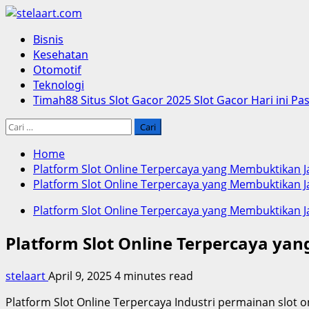
Skip
to
Primary
Bisnis
content
Menu
Kesehatan
Otomotif
Teknologi
Timah88 Situs Slot Gacor 2025 Slot Gacor Hari ini P
Cari
untuk:
Home
Platform Slot Online Terpercaya yang Membuktikan J
Platform Slot Online Terpercaya yang Membuktikan J
Platform Slot Online Terpercaya yang Membuktikan J
Platform Slot Online Terpercaya ya
stelaart
April 9, 2025
4 minutes read
Platform Slot Online Terpercaya Industri permainan slot 