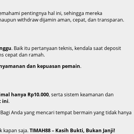
memahami pentingnya hal ini, sehingga mereka
t maupun withdraw dijamin aman, cepat, dan transparan.
inggu
. Baik itu pertanyaan teknis, kendala saat deposit
ns cepat dan ramah.
 kenyamanan dan kepuasan pemain
.
imal hanya Rp10.000
, serta sistem keamanan dan
 ini
.
. Bagi Anda yang mencari tempat bermain yang tidak hanya
k kapan saja.
TIMAH88 – Kasih Bukti, Bukan Janji!