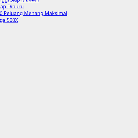
Siap Diburu
400 Peluang Menang Maksimal
gga 500X