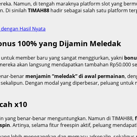
mereka. Namun, di tengah maraknya platform slot yang b
. Di sinilah
TIMAH88
hadir sebagai salah satu platform 
nus 100% yang Dijamin Meledak
 untuk member baru yang sangat menggiurkan, yakni
bonu
 mereka akan langsung mendapatkan tambahan Rp50.000 se
benar-benar
menjamin “meledak” di awal permainan
, de
kalipun. Dengan modal yang diperbesar, peluang untuk me
ecah x10
espin yang benar-benar menguntungkan. Namun di TIMAH88,
espin
. Artinya, selama fitur freespin aktif, peluang menda
 yang lebih menegangkan dan memacu adrenalin, sekaligus 