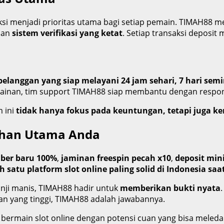
aksi menjadi prioritas utama bagi setiap pemain. TIMAH88 
an
sistem verifikasi yang ketat
. Setiap transaksi deposi
pelanggan yang siap melayani 24 jam sehari, 7 hari sem
mainan, tim support TIMAH88 siap membantu dengan respo
 ini
tidak hanya fokus pada keuntungan, tetapi juga
lihan Utama Anda
ber baru 100%
,
jaminan freespin pecah x10
,
deposit min
satu platform slot online paling solid di Indonesia saat
nji manis, TIMAH88 hadir untuk
memberikan bukti nyata
 yang tinggi, TIMAH88 adalah jawabannya.
 bermain slot online dengan potensi cuan yang bisa meleda