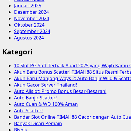
Januari 2025
Desember 2024
November 2024
Oktober 2024
September 2024
Agustus 2024
Kategori
10 Slot PG Soft Terbaik Abad 2025 yang Wajib Kamu
Akun Baru Bonus Scatter! TIMAH88 Situs Resmi Ter
Akun Baru Mahjong Ways 2: Auto Banjir Wild & Scatt
Akun Gacor Server Thailand!
Auto Allslot: Promo Bonus Besar-Besaran!
Auto Banjir Scatter!
Auto Cuan & WD 100% Aman
Auto Scatter!
Bandar Slot Online TIMAH88 Gacor dengan Auto Cuan
Banyak Dicari Pemain
Bisnis