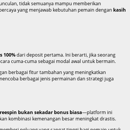
ermunculan, tidak semuanya mampu memberikan
terpercaya yang menjawab kebutuhan pemain dengan
kasih
s 100%
dari deposit pertama. Ini berarti, jika seorang
cara cuma-cuma sebagai modal awal untuk bermain.
ngan berbagai fitur tambahan yang meningkatkan
ncoba berbagai jenis permainan dan strategi juga
freespin bukan sekadar bonus biasa
—platform ini
patkan kombinasi kemenangan besar meningkat drastis.
memberi peluang yang sangat tinggi bagi pemain untuk