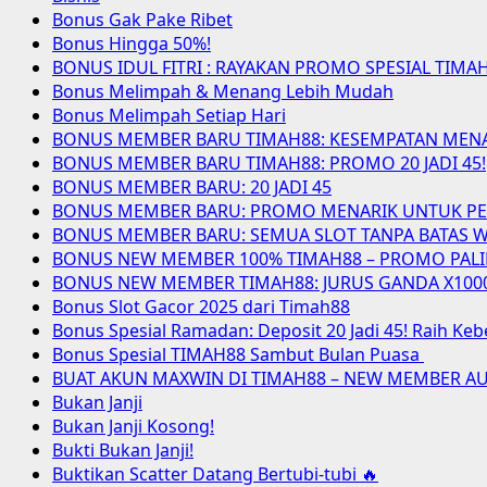
Bonus Gak Pake Ribet
Bonus Hingga 50%!
BONUS IDUL FITRI : RAYAKAN PROMO SPESIAL TIMAH
Bonus Melimpah & Menang Lebih Mudah
Bonus Melimpah Setiap Hari
BONUS MEMBER BARU TIMAH88: KESEMPATAN MENA
BONUS MEMBER BARU TIMAH88: PROMO 20 JADI 45!
BONUS MEMBER BARU: 20 JADI 45
BONUS MEMBER BARU: PROMO MENARIK UNTUK P
BONUS MEMBER BARU: SEMUA SLOT TANPA BATAS W
BONUS NEW MEMBER 100% TIMAH88 – PROMO PALI
BONUS NEW MEMBER TIMAH88: JURUS GANDA X1000
Bonus Slot Gacor 2025 dari Timah88
Bonus Spesial Ramadan: Deposit 20 Jadi 45! Raih Ke
Bonus Spesial TIMAH88 Sambut Bulan Puasa
BUAT AKUN MAXWIN DI TIMAH88 – NEW MEMBER A
Bukan Janji
Bukan Janji Kosong!
Bukti Bukan Janji!
Buktikan Scatter Datang Bertubi-tubi 🔥