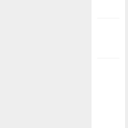
Menang
Besar!
Link Slot
Gacor
Mahjong
Super
Scatters
LINK SLOT
GACOR
MAXWIN
RESMI —
MENANG
BESAR
SETIAP
HARI
TANPA