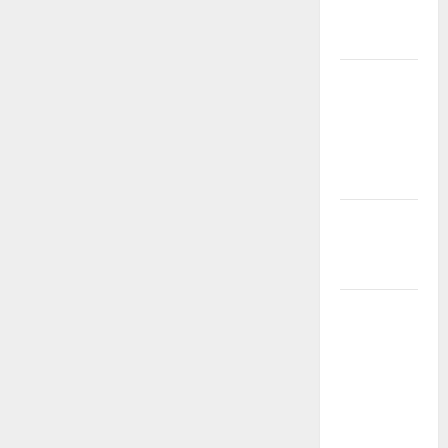
SPESIAL
TIMAH88!
Bonus
Melimpah &
Menang
Lebih
Mudah
Bonus
Melimpah
Setiap Hari
BONUS
MEMBER
BARU
TIMAH88:
KESEMPATAN
MENANG