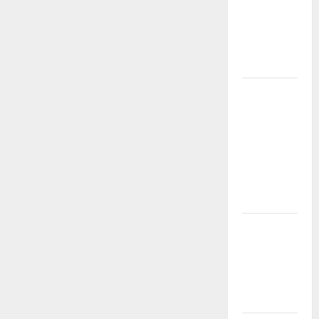
Panduan
Lengkap
Bermain
Aman
Link Server
Thailand
Gacor:
Jaminan
Maxwin
100% di
TIMAH88
LINK SITUS
GACOR
ANTI
RUNGKAD
TIMAH88