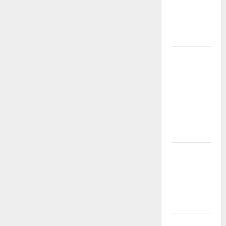
GACOR
PALING
POPULER
Mahjong
Dragon:
Slot Gacor
dengan
Bonus
Melimpah di
Timah88
Mahjong
Gacor
Timah88
Langsung
Bikin Tajir!
Mahjong