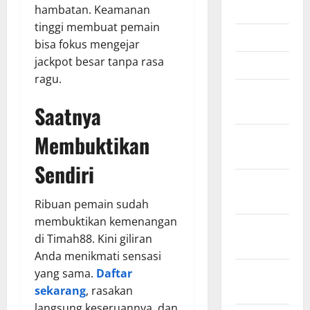
Mei 2025
hambatan. Keamanan
tinggi membuat pemain
April 2025
bisa fokus mengejar
jackpot besar tanpa rasa
Maret 2025
ragu.
Februari
Saatnya
2025
Membuktikan
Januari
2025
Sendiri
Desember
2024
Ribuan pemain sudah
membuktikan kemenangan
November
di Timah88. Kini giliran
2024
Anda menikmati sensasi
Oktober
yang sama.
Daftar
2024
sekarang
, rasakan
langsung keseruannya, dan