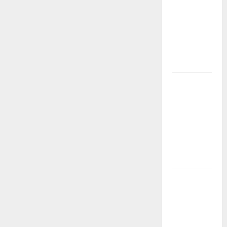
TIMAH88
dan
Dapatkan
Bonus
Eksklusif!
Hujan Petir
Kakek Zeus:
Slot Gacor
TIMAH88
Pecah
Maxwin
5000x!
IDUL FITRI
1446 H
DENGAN
BONUS