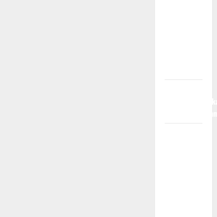
Ways Gacor!
Bukti
Member
Baru Auto
WD di
Timah88
Mahjong Ways
TIMAH88 Buktik
Keberuntungan
Mahjong
Ways:
Sensasi
Auto Banjir
Scatter dan
Kemenangan
Maksimal di