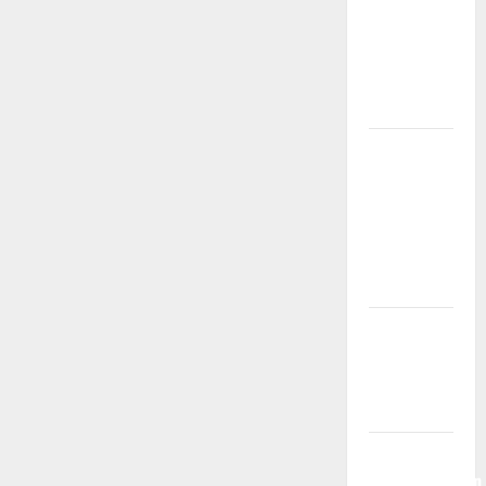
TIMAH88:
Member
Baru Pasti
Menang
Daftar
Pertama
Auto Banjir
Scatter
dengan
Bukti Nyata
dan
Berpeluang
Menang
Besar
dan Paling
Menguntungkan