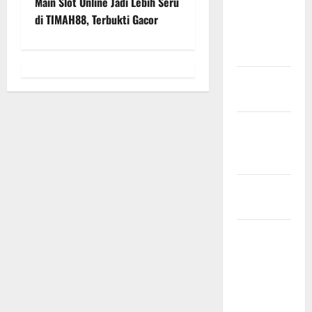
Promo
Main Slot Online Jadi Lebih Seru
Bonus
t
di TIMAH88, Terbukti Gacor
Besar-
n
Besaran!
a
Auto Banjir
Scatter!
v
Auto Cuan
i
& WD 100%
Aman
g
Auto
a
Scatter!
t
Bandar Slot
Online
i
TIMAH88
o
Gacor
dengan