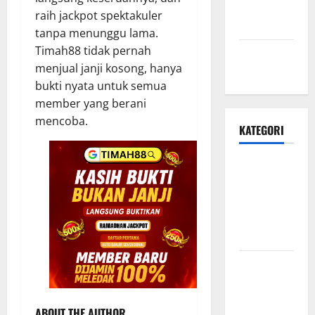
September
raih jackpot spektakuler
2024
tanpa menunggu lama.
Timah88 tidak pernah
Agustus
menjual janji kosong, hanya
2024
bukti nyata untuk semua
member yang berani
mencoba.
KATEGORI
10 Slot PG
Soft Terbaik
Abad 2025
yang Wajib
Kamu Coba
Akun Baru
Bonus
Scatter!
ABOUT THE AUTHOR