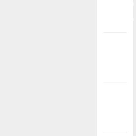
Deposit 20 Jadi
45! Raih
Keberuntungan
Besar
Bonus
Spesial
TIMAH88
Sambut
Bulan
Puasa
BUAT AKUN
MAXWIN DI
TIMAH88 –
NEW
MEMBER
AUTO CUAN!