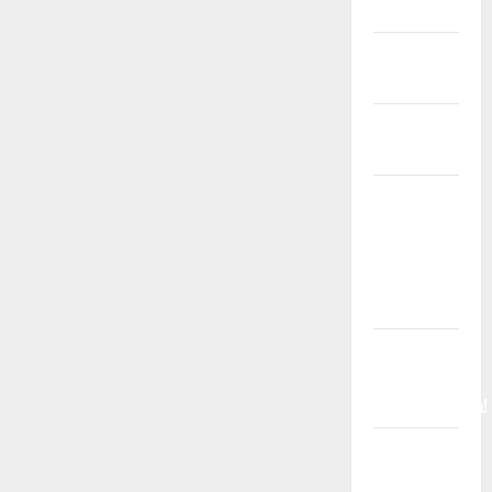
Bukan Janji
Bukan Janji
Kosong!
Bukti
Bukan Janji!
Buktikan
Scatter
Datang
Bertubi-
tubi 🔥
Buktikan
Sendiri
Keuntungannya!
Buyspin
Pecah