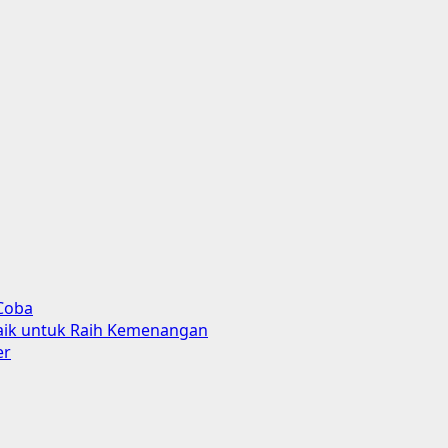
 Coba
baik untuk Raih Kemenangan
er