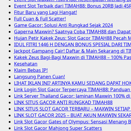
Event Slot Terbaik dari TIMAH88: Bonus 20RB Jadi 45
Fitur Baru yang Lagi Hangat!
Full Cuan & Full Scatter!
Game Gacor: Solusi Anti Rungkad Sejak 2024
Gaperna Maxwin? Saatnya Coba TIMAH88 dan Dapatk
Hujan Petir Kakek Zeus: Slot Gacor TIMAH88 Pecah 
IDUL FITRI 1446 H DENGAN BONUS SPESIAL DARI TI
Jackpot Gampang Cair! Daftar & Main Sekarang di 
Kakek Zeus Bagi-Bagi Maxwin di TIMAH88 – 100% Pa
Kesehatan
Klaim Bebas IP!
Langsung Panen Cuan!
LIHAT IKLAN INI? ARTINYA KAMU SEDANG DAPAT HOK
Link Login Slot Gacor Terpercaya TIMAH88: Pandua
Link Server Thailand Gacor: Jaminan Maxwin 100% d
LINK SITUS GACOR ANTI RUNGKAD TIMAH88
LINK SITUS SLOT GACOR TERBARU – MAXWIN SETIAP
LINK SLOT GACOR 2025 – BUAT AKUN MAXWIN SEK
Link Slot Gacor Gates of Olympus: Sensasi Menang B
Link Slot Gacor Mahjong Super Scatters