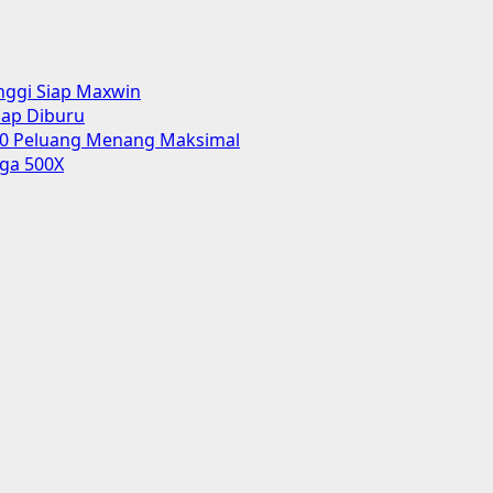
inggi Siap Maxwin
Siap Diburu
400 Peluang Menang Maksimal
gga 500X