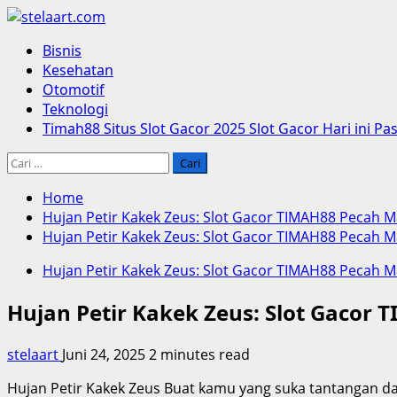
Skip
to
Primary
Bisnis
content
Menu
Kesehatan
Otomotif
Teknologi
Timah88 Situs Slot Gacor 2025 Slot Gacor Hari ini P
Cari
untuk:
Home
Hujan Petir Kakek Zeus: Slot Gacor TIMAH88 Pecah M
Hujan Petir Kakek Zeus: Slot Gacor TIMAH88 Pecah M
Hujan Petir Kakek Zeus: Slot Gacor TIMAH88 Pecah M
Hujan Petir Kakek Zeus: Slot Gacor
stelaart
Juni 24, 2025
2 minutes read
Hujan Petir Kakek Zeus Buat kamu yang suka tantangan da