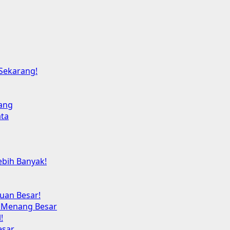
Sekarang!
ang
ata
bih Banyak!
uan Besar!
k Menang Besar
!
esar