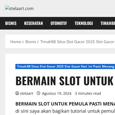
Skip
to
content
BISNIS
KESEHATAN
OTOMOTIF
TEKNOLOGI
TIMAH88
Home
Bisnis
Timah88 Situs Slot Gacor 2025 Slot Gacor 
Timah88 Situs Slot Gacor 2025 Slot Gacor Hari ini Pasti Menang
BERMAIN SLOT UNTUK
stelaart
Agustus 19, 2024
3 minutes read
BERMAIN SLOT UNTUK PEMULA PASTI ME
di sini saya akan bagikan tutorial untuk pemu