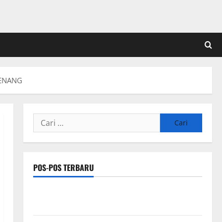
MENANG
Cari
untuk:
POS-POS TERBARU
Pusat Slot Premium Paling Diburu, Slot Gacor RTP
Tinggi Siap Maxwin