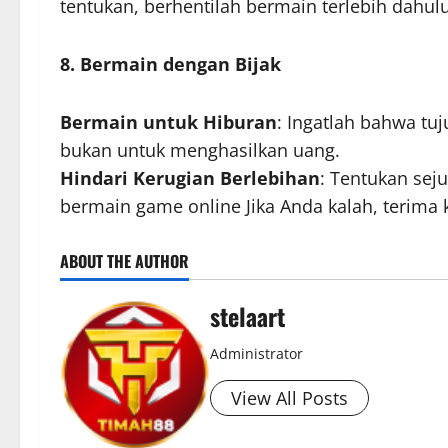
tentukan, berhentilah bermain terlebih dahul
8. Bermain dengan Bijak
Bermain untuk Hiburan
: Ingatlah bahwa tu
bukan untuk menghasilkan uang.
Hindari Kerugian Berlebihan
: Tentukan sej
bermain game online Jika Anda kalah, terima
ABOUT THE AUTHOR
stelaart
Administrator
View All Posts