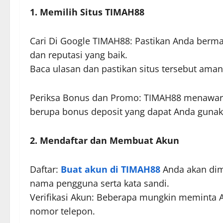
1. Memilih Situs TIMAH88
Cari Di Google TIMAH88: Pastikan Anda bermai
dan reputasi yang baik.
Baca ulasan dan pastikan situs tersebut aman
Periksa Bonus dan Promo: TIMAH88 menawark
berupa bonus deposit yang dapat Anda gunak
2. Mendaftar dan Membuat Akun
Daftar:
Buat akun di TIMAH88
Anda akan dim
nama pengguna serta kata sandi.
Verifikasi Akun: Beberapa mungkin meminta A
nomor telepon.