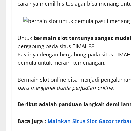
cara nya memilih situs agar bisa menang unt
Untuk
bermain slot tentunya sangat muda
bergabung pada situs TIMAH88.
Pastinya dengan bergabung pada situs TIMA
pemula untuk meraih kemenangan.
Bermain slot online bisa menjadi pengalama
baru mengenal dunia perjudian online.
Berikut adalah panduan langkah demi l
Baca juga :
Mainkan Situs Slot Gacor terba