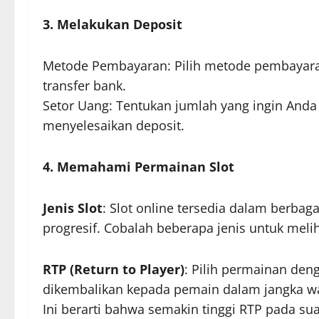
3. Melakukan Deposit
Metode Pembayaran: Pilih metode pembayaran
transfer bank.
Setor Uang: Tentukan jumlah yang ingin Anda 
menyelesaikan deposit.
4. Memahami Permainan Slot
Jenis Slot
: Slot online tersedia dalam berbagai 
progresif. Cobalah beberapa jenis untuk meli
RTP (Return to Player)
: Pilih permainan den
dikembalikan kepada pemain dalam jangka wa
Ini berarti bahwa semakin tinggi RTP pada sua