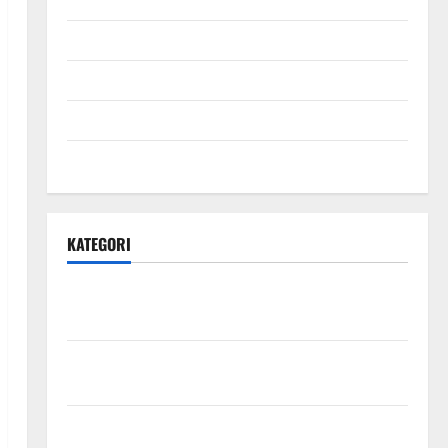
Desember 2024
November 2024
Oktober 2024
September 2024
Agustus 2024
KATEGORI
10 Slot PG Soft Terbaik Abad 2025 yang Wajib Kamu
Coba
Akun Baru Bonus Scatter! TIMAH88 Situs Resmi
Terbaik untuk Raih Kemenangan
Akun Baru Mahjong Ways 2: Auto Banjir Wild &