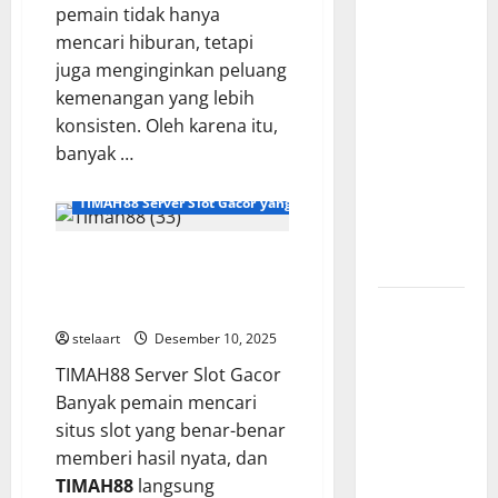
Server
pemain tidak hanya
Slot
mencari hiburan, tetapi
Gacor
juga menginginkan peluang
Premium
kemenangan yang lebih
TIMAH88,
konsisten. Oleh karena itu,
Minimal
banyak …
Bet 400
TIMAH88 Server Slot Gacor yang Memberikan Kemenangan Nya
Peluang
Menang
TIMAH88 Server Slot
Maksimal
Gacor yang Memberikan
Kemenangan Nyata
Slot Kelas
Atas
stelaart
Desember 10, 2025
Favorit
TIMAH88 Server Slot Gacor
Pemain,
Banyak pemain mencari
Potensi
situs slot yang benar-benar
Menang
memberi hasil nyata, dan
Hingga
TIMAH88
langsung