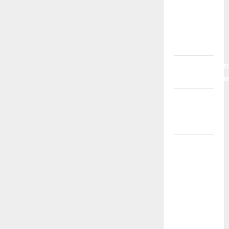
Scatter
Datang
Bertubi-
tubi 🔥
Buktikan Sen
Keuntungann
Buyspin
Pecah
Perkalian!
Capek
Rungkat
Terus?
Coba
Main
Gates of
Olympus