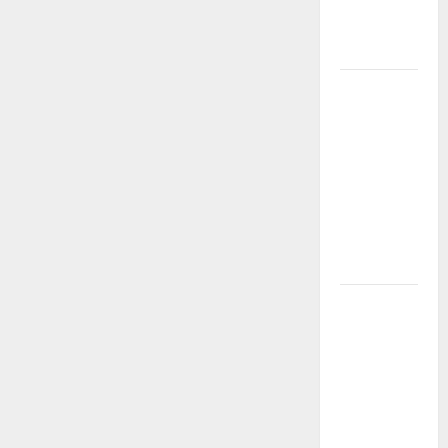
Maxwin
5000x!
IDUL
FITRI
1446 H
DENGAN
BONUS
SPESIAL
DARI
TIMAH88
Jackpot
Gampang
Cair!
Daftar &
Main
Sekarang