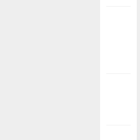
Aman
Link
Server
Thailand
Gacor:
Jaminan
Maxwin
100% di
TIMAH88
LINK
SITUS
GACOR
ANTI
RUNGKAD
TIMAH88
LINK
SITUS