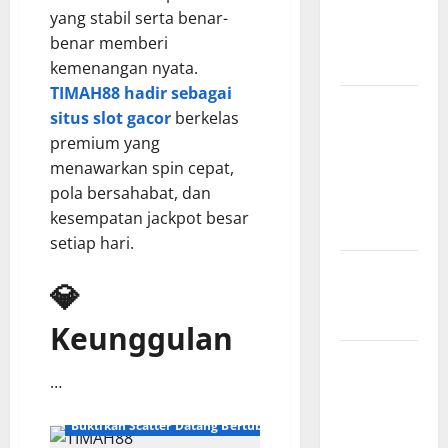
Gacor
yang stabil serta benar-
Server
benar memberi
Thailand!
kemenangan nyata.
TIMAH88 hadir sebagai
Auto
situs slot gacor
berkelas
Allslot:
premium yang
Promo
menawarkan spin cepat,
Bonus
pola bersahabat, dan
Besar-
kesempatan jackpot besar
Besaran!
setiap hari.
Auto
💎
Banjir
Scatter!
Keunggulan
Auto
…
Cuan &
WD 100%
Buktikan Scatter Datang Bertubi-tubi 🔥
Aman