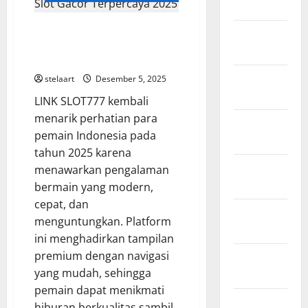
April 2025
LINK SLOT777: Platform
Maret
Slot Gacor Terpercaya
2025
2025
Februari
stelaart
Desember 5, 2025
2025
LINK SLOT777 kembali
menarik perhatian para
Januari
pemain Indonesia pada
2025
tahun 2025 karena
Desember
menawarkan pengalaman
2024
bermain yang modern,
cepat, dan
November
menguntungkan. Platform
2024
ini menghadirkan tampilan
premium dengan navigasi
Oktober
yang mudah, sehingga
2024
pemain dapat menikmati
September
hiburan berkualitas sambil