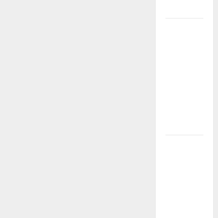
2024
Gaperna
Maxwin?
Saatnya
Coba
TIMAH88
dan
Dapatkan
Bonus
Eksklusif!
Hujan
Petir
Kakek
Zeus: Slot
Gacor
TIMAH88
Pecah