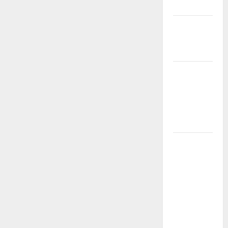
Sekarang!
Cuan
Sejak
Awal!
Cukup
Deposit
Sekali
Bisa Auto
Cuan!
Daftar
Akun
Hoki
TIMAH88:
Member
Baru
Pasti