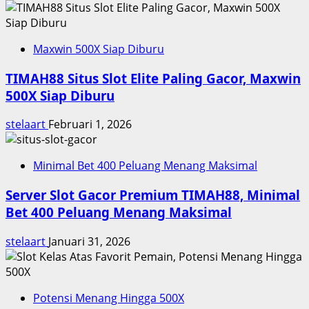
Maxwin 500X Siap Diburu
TIMAH88 Situs Slot Elite Paling Gacor, Maxwin
500X Siap Diburu
stelaart
Februari 1, 2026
Minimal Bet 400 Peluang Menang Maksimal
Server Slot Gacor Premium TIMAH88, Minimal
Bet 400 Peluang Menang Maksimal
stelaart
Januari 31, 2026
Potensi Menang Hingga 500X