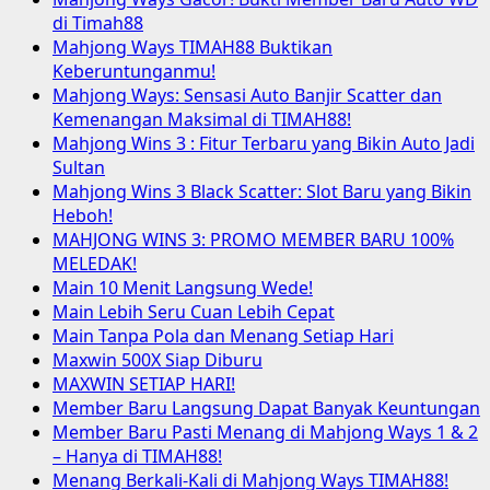
di Timah88
Mahjong Ways TIMAH88 Buktikan
Keberuntunganmu!
Mahjong Ways: Sensasi Auto Banjir Scatter dan
Kemenangan Maksimal di TIMAH88!
Mahjong Wins 3 : Fitur Terbaru yang Bikin Auto Jadi
Sultan
Mahjong Wins 3 Black Scatter: Slot Baru yang Bikin
Heboh!
MAHJONG WINS 3: PROMO MEMBER BARU 100%
MELEDAK!
Main 10 Menit Langsung Wede!
Main Lebih Seru Cuan Lebih Cepat
Main Tanpa Pola dan Menang Setiap Hari
Maxwin 500X Siap Diburu
MAXWIN SETIAP HARI!
Member Baru Langsung Dapat Banyak Keuntungan
Member Baru Pasti Menang di Mahjong Ways 1 & 2
– Hanya di TIMAH88!
Menang Berkali-Kali di Mahjong Ways TIMAH88!