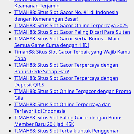
Keamanan Terjamin
TIMAH88: Situs Slot Gacor No. #1 di Indonesia
dengan Kemenangan Besar!
TIMAH88: Situs Slot Gacor Online Terpercaya 2025
TIMAH88: Situs Slot Gacor Paling Dicari Para Sultan
TIMAH88: Situs Slot Gacor Serba Bonus – Main
Semua Game Cuma dengan 1 ID!
Timah88: Situs Slot Gacor Terbaik yang Wajib Kamu
Coba
TIMAH88: Situs Slot Gacor Terpercaya dengan
Bonus Gede Setiap Hari!
TIMAH88: Situs Slot Gacor Terpercaya dengan
Deposit QRIS
TIMAH88: Situs Slot Online Tergacor dengan Promo
Gila
TIMAH88: Situs Slot Online Terpercaya dan
Terfavorit di Indonesia
TIMAH88: Situs Slot Paling Gacor dengan Bonus
Member Baru 20K Jadi 45K
TIMAH88: Situs Slot Terbaik untuk Penggemar