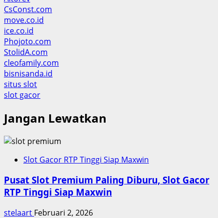
CsConst.com
move.co.id
ice.co.id
Phojoto.com
StolidA.com
cleofamily.com
bisnisanda.id
situs slot
slot gacor
Jangan Lewatkan
Slot Gacor RTP Tinggi Siap Maxwin
Pusat Slot Premium Paling Diburu, Slot Gacor
RTP Tinggi Siap Maxwin
stelaart
Februari 2, 2026