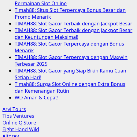
Permainan Slot Online
Timah88: Situs Slot Terpercaya Bonus Besar dan
Promo Menarik
TIMAH88: Slot Gacor Terbaik dengan Jackpot Besar
TIMAH88: Slot Gacor Terbaik dengan Jackpot Besar
dan Keuntungan Maksimal!
TIMAH88: Slot Gacor Terpercaya dengan Bonus
Menarik
TIMAH88: Slot Gacor Terpercaya dengan Maxwin
Terbesar 2025
TIMAH88: Slot Gacor yang Siap Bikin Kamu Cuan
Setiap Hari!
Timah88: Surga Slot Online dengan Extra Bonus
dan Kemenangan Rutin
WD Aman & Cepat!
Arvi Tours
Tips Ventures
Online Q Store
Eight Hand Wild
Aitorev