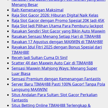
Menang Besar
Raih Kemenangan Maksimal
Raja Slot Gacor 2026: Hiburan Digital Naik Kelas
Raja Slot Gacor dengan Promo Spesial 20K Jadi 45K
Raja Slot Jadi Pilihan Utama Para Pemburu Jackpot
Rasakan Sendiri Slot Gacor yang Bikin Auto Maxwin
Rasakan Sensasi Menang Setiap Hari di TIMAH88
Rayakan 17 Agustus dengan MAXWIN di TIMAH88!
Rayakan Idul Fitri 2025 dengan Bonus Spesial dari
TIMAH88!
Receh Jadi Sultan Cuma Di Sini!
Scatter 4X dan Maxwin Auto Cair di TIMAH88
Sensasi Maxwin Mahjong Ways: Menang Super
Luar Biasa
Sensasi Premium dengan Kemenangan Fantastis
Server Baru TIMAH88 Pasti 100% Gacor! Tanpa Pola
Langsung MAXWIN!
Situs Andalan Para Sultan: Slot Gacor Perkalian
Fantastis
Situs Betting Online TIMAH88 Terlengkap &