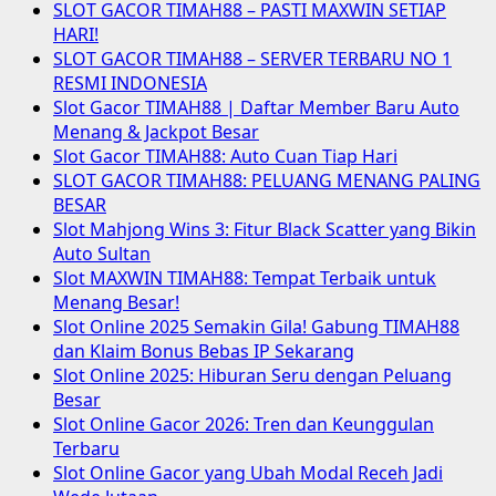
SLOT GACOR TIMAH88 – PASTI MAXWIN SETIAP
HARI!
SLOT GACOR TIMAH88 – SERVER TERBARU NO 1
RESMI INDONESIA
Slot Gacor TIMAH88 | Daftar Member Baru Auto
Menang & Jackpot Besar
Slot Gacor TIMAH88: Auto Cuan Tiap Hari
SLOT GACOR TIMAH88: PELUANG MENANG PALING
BESAR
Slot Mahjong Wins 3: Fitur Black Scatter yang Bikin
Auto Sultan
Slot MAXWIN TIMAH88: Tempat Terbaik untuk
Menang Besar!
Slot Online 2025 Semakin Gila! Gabung TIMAH88
dan Klaim Bonus Bebas IP Sekarang
Slot Online 2025: Hiburan Seru dengan Peluang
Besar
Slot Online Gacor 2026: Tren dan Keunggulan
Terbaru
Slot Online Gacor yang Ubah Modal Receh Jadi