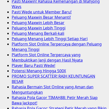
Pasti Maxwin! Rahasia Kemenangan di Mahjong
Ways
Pasti Wede untuk Member Baru!
Peluang Maxwin Besar Menanti!
Peluang Maxwin Lebih Besar
Peluang Maxwin Lebih Tinggi
Peluang Menang Berkali-kali
Peluang Menang Lebih Tinggi Setiap Hari
Platform Slot Online Terpercaya dengan Peluang
Menang Tinggi
Platform Slot Online Terpercaya yang
Membuktikan Janji dengan Hasil Nyata
Player Baru Pasti Wede!
Potensi Menang Hingga 500X
PROMO SUPER SCATTER! RAIH KEUNTUNGAN
BESAR
Rahasia Bermain Slot Online yang Aman dan
Menguntungkan
Rahasia Pola Gacor TIMAH88: Petir Merah Siap
Bawa Jackpot!
Rahasia Pola Gacor: Strategi Petir Merah yang Bikin