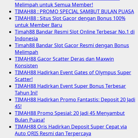
Melimpah untuk Semua Member!
TIMAH88 : PROMO SPECIAL SAMBUT BULAN PUASA
TIMAH88 : Situs Slot Gacor dengan Bonus 100%
untuk Member Baru
Timah88 Bandar Resmi Slot Online Terbesar No.1 di
Indonesia
Timah88 Bandar Slot Gacor Resmi dengan Bonus
Melimpah
TIMAH88 Gacor Scatter Deras dan Maxwin
Konsisten
TIMAH88 Hadirkan Event Gates of Olympus Super
Scatter!
TIMAH88 Hadirkan Event Super Bonus Terbesar
Tahun Ini!
TIMAH88 Hadirkan Promo Fantastis: Deposit 20 Jadi
45!
TIMAH88 Promo Spesial: 20 Jadi 45 Menyambut
Bulan Puasa!
TIMAH88 Qris Hadirkan Deposit Super Cepat via
Auto QRIS Resmi dan Terpercaya