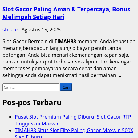
Slot Gacor Paling Aman & Terpercaya, Bonus
Melimpah Setiap Hari
stelaart
Agustus 15, 2025
Slot Gacor Bermain di
TIMAH88
memberi Anda kepastian
menang berapapun langsung dibayar penuh tanpa
potongan. Anda bisa menarik kemenangan kapan saja,
bahkan untuk jackpot terbesar sekalipun. Tim keuangan
memproses pembayaran secara cepat dan aman
sehingga Anda dapat menikmati hasil permainan …
Cari
untuk:
Pos-pos Terbaru
Pusat Slot Premium Paling Diburu, Slot Gacor RTP
Tinggi Siap Maxwin
TIMAH88 Situs Slot Elite Paling Gacor, Maxwin 500X
Siap Diburu