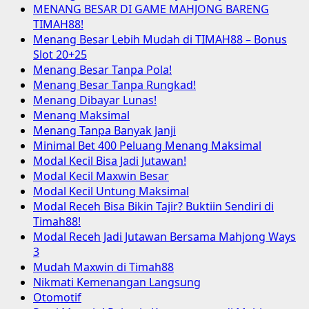
MENANG BESAR DI GAME MAHJONG BARENG
TIMAH88!
Menang Besar Lebih Mudah di TIMAH88 – Bonus
Slot 20+25
Menang Besar Tanpa Pola!
Menang Besar Tanpa Rungkad!
Menang Dibayar Lunas!
Menang Maksimal
Menang Tanpa Banyak Janji
Minimal Bet 400 Peluang Menang Maksimal
Modal Kecil Bisa Jadi Jutawan!
Modal Kecil Maxwin Besar
Modal Kecil Untung Maksimal
Modal Receh Bisa Bikin Tajir? Buktiin Sendiri di
Timah88!
Modal Receh Jadi Jutawan Bersama Mahjong Ways
3
Mudah Maxwin di Timah88
Nikmati Kemenangan Langsung
Otomotif