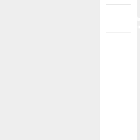
Mahjong Ways
TIMAH88 Buktik
Keberuntungan
Mahjong
Ways:
Sensasi
Auto Banjir
Scatter dan
Kemenangan
Maksimal di
TIMAH88!
Mahjong
Wins 3 :
Fitur
Terbaru
yang Bikin