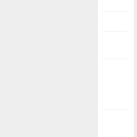
Bisnis
Bonus Gak
Pake Ribet
Bonus
Hingga
50%!
BONUS IDUL
FITRI :
RAYAKAN
PROMO
SPESIAL
TIMAH88!
Bonus
Melimpah &
Menang