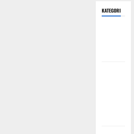
KATEGORI
10 Slot PG
Soft Terbaik
Abad 2025
yang Wajib
Kamu Coba
Akun Baru
Bonus
Scatter!
TIMAH88
Situs Resmi
Terbaik
untuk Raih
Kemenangan
Akun Baru