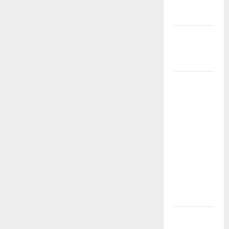
Lebih
Mudah
Bonus
Melimpah
Setiap Hari
BONUS
MEMBER
BARU
TIMAH88:
KESEMPATAN
MENANG
BESAR
DENGAN
MODAL
KECIL!
BONUS