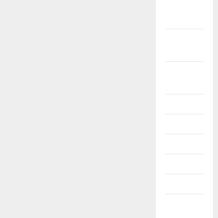
Oktober
2025
September
2025
Agustus
2025
Juli 2025
Juni 2025
Mei 2025
April 2025
Maret 2025
Februari
2025