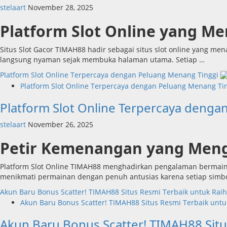
stelaart
November 28, 2025
Platform Slot Online yang M
Situs Slot Gacor TIMAH88 hadir sebagai situs slot online yan
langsung nyaman sejak membuka halaman utama. Setiap …
Platform Slot Online Terpercaya dengan Peluang Menang Tinggi
Platform Slot Online Terpercaya dengan Peluang Menang Ti
Platform Slot Online Terpercaya denga
stelaart
November 26, 2025
Petir Kemenangan yang Men
Platform Slot Online TIMAH88 menghadirkan pengalaman bermain y
menikmati permainan dengan penuh antusias karena setiap sim
Akun Baru Bonus Scatter! TIMAH88 Situs Resmi Terbaik untuk Ra
Akun Baru Bonus Scatter! TIMAH88 Situs Resmi Terbaik un
Akun Baru Bonus Scatter! TIMAH88 Sit