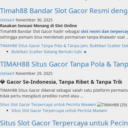
Timah88 Bandar Slot Gacor Resmi den
stelaart
November 30, 2025
Rasakan Sensasi Menang di Slot Online
Timah88 Bandar Slot Gacor hadir sebagai
slot resmi dan terperca
sehingga pemain bisa menikmati permainan tanpa khawatir soal 
TIMAH88 Situs Gacor Tanpa Pola & Tanpa Jam, Buktikan Scatter Dat
Buktikan Scatter Datang Bertubi-tubi 🔥
TIMAH88 Situs Gacor Tanpa Pola & Tanpa
stelaart
November 29, 2025
💎 Gacor Se-Indonesia, Tanpa Ribet & Tanpa Trik
TIMAH88 Situs Gacor dikenal sebagai salah satu platform permain
tidak perlu mengikuti prediksi rumit atau …
Situs Slot Gacor Terpercaya untuk Pecinta Maxwin
Situs Slot Gacor Terpercaya untuk Pecinta Maxwin
Situs Slot Gacor Terpercaya untuk Peci