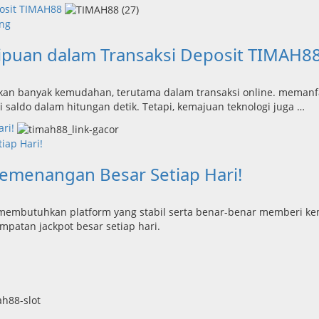
osit TIMAH88
ang
ipuan dalam Transaksi Deposit TIMAH8
ikan banyak kemudahan, terutama dalam transaksi online. meman
 saldo dalam hitungan detik. Tetapi, kemajuan teknologi juga …
ri!
iap Hari!
emenangan Besar Setiap Hari!
 membutuhkan platform yang stabil serta benar-benar memberi k
patan jackpot besar setiap hari.