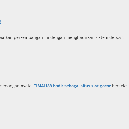
8
faatkan perkembangan ini dengan menghadirkan sistem deposit
emenangan nyata.
TIMAH88 hadir sebagai situs slot gacor
berkelas