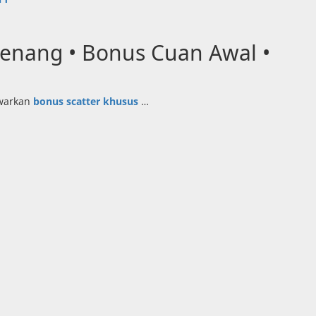
enang • Bonus Cuan Awal •
awarkan
bonus scatter khusus
…