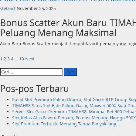
stelaart
November 25, 2025
Bonus Scatter Akun Baru TIMA
Peluang Menang Maksimal
Akun Baru Bonus Scatter menjadi tempat favorit pemain yang ingin
Paginasi
1
2
3
4
…
10
Next
pos
Cari
untuk:
Pos-pos Terbaru
Pusat Slot Premium Paling Diburu, Slot Gacor RTP Tinggi Si
TIMAH88 Situs Slot Elite Paling Gacor, Maxwin 500X Siap Dib
Server Slot Gacor Premium TIMAH88, Minimal Bet 400 Pel
Slot Kelas Atas Favorit Pemain, Potensi Menang Hingga 500X
Slot Premium Terbukti, Menang Tanpa Banyak Janji