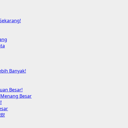
Sekarang!
ang
ata
bih Banyak!
uan Besar!
k Menang Besar
!
esar
RB!