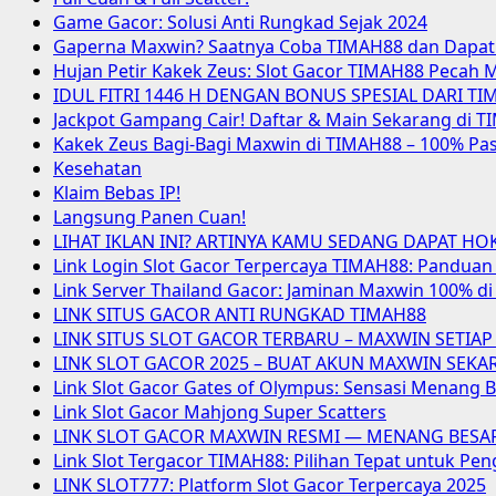
Game Gacor: Solusi Anti Rungkad Sejak 2024
Gaperna Maxwin? Saatnya Coba TIMAH88 dan Dapatk
Hujan Petir Kakek Zeus: Slot Gacor TIMAH88 Pecah 
IDUL FITRI 1446 H DENGAN BONUS SPESIAL DARI TI
Jackpot Gampang Cair! Daftar & Main Sekarang di 
Kakek Zeus Bagi-Bagi Maxwin di TIMAH88 – 100% Pa
Kesehatan
Klaim Bebas IP!
Langsung Panen Cuan!
LIHAT IKLAN INI? ARTINYA KAMU SEDANG DAPAT HOK
Link Login Slot Gacor Terpercaya TIMAH88: Pandua
Link Server Thailand Gacor: Jaminan Maxwin 100% d
LINK SITUS GACOR ANTI RUNGKAD TIMAH88
LINK SITUS SLOT GACOR TERBARU – MAXWIN SETIAP
LINK SLOT GACOR 2025 – BUAT AKUN MAXWIN SEK
Link Slot Gacor Gates of Olympus: Sensasi Menang B
Link Slot Gacor Mahjong Super Scatters
LINK SLOT GACOR MAXWIN RESMI — MENANG BESAR 
Link Slot Tergacor TIMAH88: Pilihan Tepat untuk Pe
LINK SLOT777: Platform Slot Gacor Terpercaya 2025