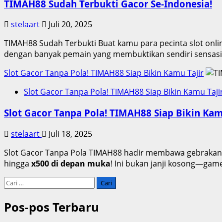
TIMAH88 Sudah Terbukti Gacor Se-Indonesia!
stelaart
Juli 20, 2025
TIMAH88 Sudah Terbukti Buat kamu para pecinta slot onli
dengan banyak pemain yang membuktikan sendiri sensas
Slot Gacor Tanpa Pola! TIMAH88 Siap Bikin Kamu Tajir
Slot Gacor Tanpa Pola! TIMAH88 Siap Bikin Kamu Taji
Slot Gacor Tanpa Pola! TIMAH88 Siap Bikin Kam
stelaart
Juli 18, 2025
Slot Gacor Tanpa Pola TIMAH88 hadir membawa gebrakan 
hingga
x500 di depan muka
! Ini bukan janji kosong—gam
Cari
untuk:
Pos-pos Terbaru