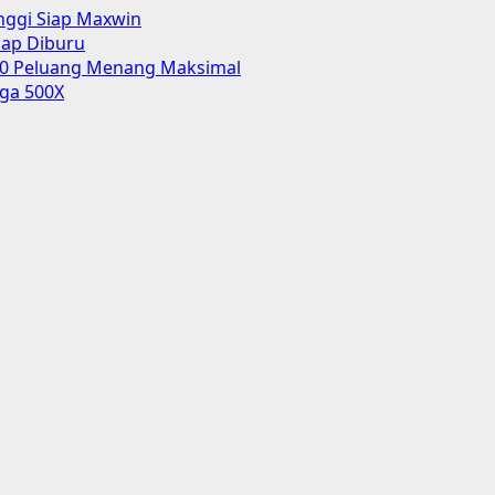
inggi Siap Maxwin
Siap Diburu
400 Peluang Menang Maksimal
gga 500X