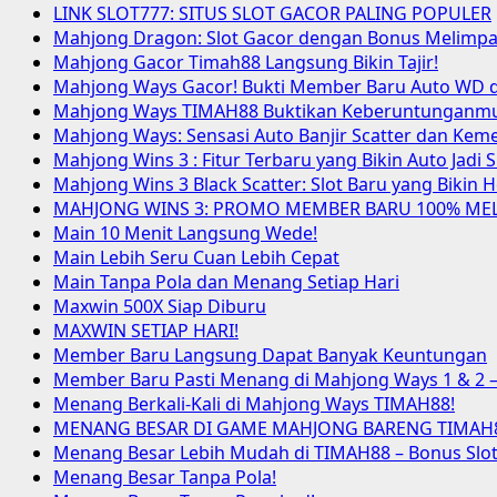
LINK SLOT777: SITUS SLOT GACOR PALING POPULER
Mahjong Dragon: Slot Gacor dengan Bonus Melimpa
Mahjong Gacor Timah88 Langsung Bikin Tajir!
Mahjong Ways Gacor! Bukti Member Baru Auto WD d
Mahjong Ways TIMAH88 Buktikan Keberuntunganm
Mahjong Ways: Sensasi Auto Banjir Scatter dan Ke
Mahjong Wins 3 : Fitur Terbaru yang Bikin Auto Jadi 
Mahjong Wins 3 Black Scatter: Slot Baru yang Bikin 
MAHJONG WINS 3: PROMO MEMBER BARU 100% ME
Main 10 Menit Langsung Wede!
Main Lebih Seru Cuan Lebih Cepat
Main Tanpa Pola dan Menang Setiap Hari
Maxwin 500X Siap Diburu
MAXWIN SETIAP HARI!
Member Baru Langsung Dapat Banyak Keuntungan
Member Baru Pasti Menang di Mahjong Ways 1 & 2 –
Menang Berkali-Kali di Mahjong Ways TIMAH88!
MENANG BESAR DI GAME MAHJONG BARENG TIMAH8
Menang Besar Lebih Mudah di TIMAH88 – Bonus Slot
Menang Besar Tanpa Pola!