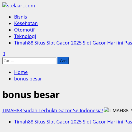
Skip
to
Primary
Bisnis
content
Menu
Kesehatan
Otomotif
Teknologi
Timah88 Situs Slot Gacor 2025 Slot Gacor Hari ini P
Cari
untuk:
Home
bonus besar
bonus besar
TIMAH88 Sudah Terbukti Gacor Se-Indonesia!
Timah88 Situs Slot Gacor 2025 Slot Gacor Hari ini Pa