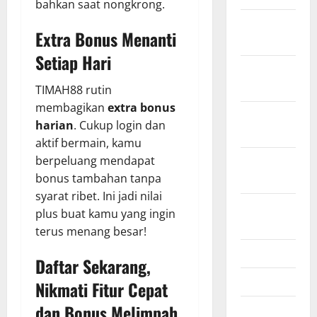
bahkan saat nongkrong.
Desember
Extra Bonus Menanti
2025
Setiap Hari
November
2025
TIMAH88 rutin
membagikan
extra bonus
Oktober
harian
. Cukup login dan
2025
aktif bermain, kamu
berpeluang mendapat
September
bonus tambahan tanpa
2025
syarat ribet. Ini jadi nilai
Agustus
plus buat kamu yang ingin
2025
terus menang besar!
Juli 2025
Daftar Sekarang,
Juni 2025
Nikmati Fitur Cepat
dan Bonus Melimpah
Mei 2025