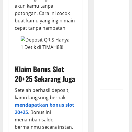
500X Siap
akun kamu tanpa
Diburu
potongan. Cara ini cocok
buat kamu yang ingin main
Server Slot
cepat tanpa hambatan.
Gacor
Premium
TIMAH88,
Minimal Bet
400
Klaim Bonus Slot
Peluang
Menang
20+25 Sekarang Juga
Maksimal
Setelah berhasil deposit,
Slot Kelas
kamu langsung berhak
Atas Favorit
mendapatkan bonus slot
Pemain,
20+25
. Bonus ini
Potensi
menambah saldo
Menang
bermainmu secara instan.