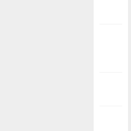
DENGAN
MODAL
KECIL!
BONUS
MEMBER
BARU
TIMAH88:
PROMO 20
JADI 45!
BONUS
MEMBER
BARU: 20
JADI 45
BONUS
MEMBER
BARU: