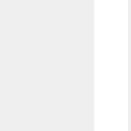
Bonus
Besar-
Besaran!
Auto Banjir
Scatter!
Auto Cuan
& WD 100%
Aman
Auto
Scatter!
Bandar Slot
Online
TIMAH88
Gacor
dengan
Auto Cuan