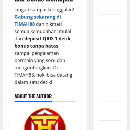
April 2025
Jangan sampai ketinggalan!
Gabung sekarang di
Maret 2025
TIMAH88
dan nikmati
semua kemudahan: mulai
Februari
dari
deposit QRIS 1 detik
,
2025
bonus tanpa batas
,
Januari
sampai pengalaman
2025
bermain yang seru dan
menguntungkan. Di
Desember
TIMAH88, hoki bisa datang
2024
dalam satu detik!
November
2024
ABOUT THE AUTHOR
Oktober
2024
September