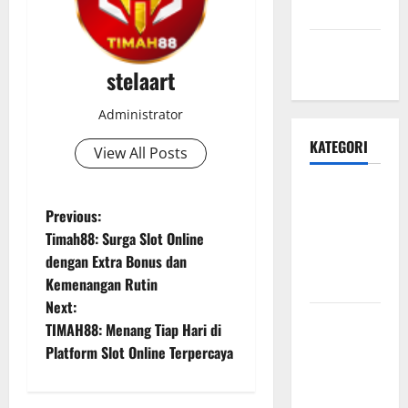
2024
Agustus
2024
stelaart
Administrator
KATEGORI
View All Posts
10 Slot PG
P
Previous:
Soft Terbaik
Timah88: Surga Slot Online
Abad 2025
o
dengan Extra Bonus dan
yang Wajib
Kemenangan Rutin
Kamu Coba
s
Next:
Akun Baru
t
TIMAH88: Menang Tiap Hari di
Bonus
Platform Slot Online Terpercaya
n
Scatter!
TIMAH88