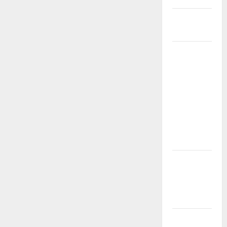
dan
Terpercaya
Dapatkan 45
–
Kesempatan
Terbaik
untuk
Menang
Lebih
Banyak!
Deposit
QRIS Hanya
1 Detik di
TIMAH88!
DP Minimal