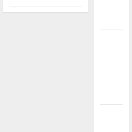
a
Situs Resmi
Terbaik
v
untuk Raih
Kemenangan
i
Akun Baru
g
Mahjong
a
Ways 2:
Auto Banjir
t
Wild &
Scatter
i
Akun Gacor
o
Server
n
Thailand!
Auto
Allslot:
Promo