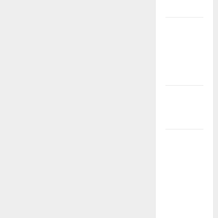
TIMAH88!
Bonus
Melimpah &
Menang
Lebih
Mudah
Bonus
Melimpah
Setiap Hari
BONUS
MEMBER
BARU
TIMAH88:
KESEMPATAN
MENANG
BESAR