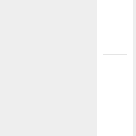
Besar!
Link Slot
Gacor
Mahjong
Super
Scatters
LINK SLOT
GACOR
MAXWIN
RESMI —
MENANG
BESAR
SETIAP
HARI
TANPA
RIBET!