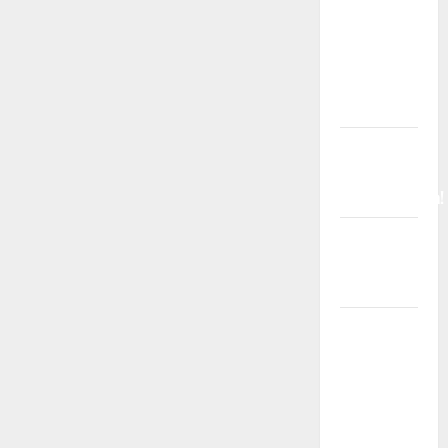
Buktikan
Scatter
Datang
Bertubi-
tubi 🔥
Buktikan
Sendiri
Keuntungannya!
Buyspin
Pecah
Perkalian!
Capek
Rungkat
Terus?
Coba Main
Gates of