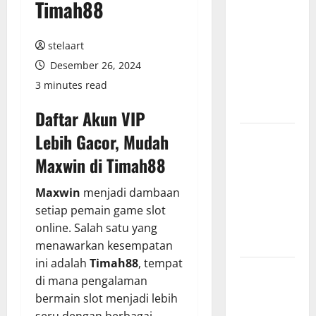
Pusat Slot
Timah88
Premium
Paling
stelaart
Diburu, Slot
Desember 26, 2024
Gacor RTP
3 minutes read
Tinggi Siap
Maxwin
Daftar Akun VIP
TIMAH88
Lebih Gacor, Mudah
Situs Slot
Maxwin di Timah88
Elite Paling
Gacor,
Maxwin
menjadi dambaan
Maxwin
setiap pemain game slot
500X Siap
online. Salah satu yang
Diburu
menawarkan kesempatan
ini adalah
Timah88
, tempat
Server Slot
di mana pengalaman
Gacor
bermain slot menjadi lebih
Premium