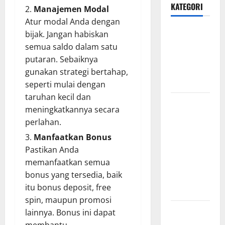
KATEGORI
Manajemen Modal
Atur modal Anda dengan
10 Slot PG
bijak. Jangan habiskan
Soft Terbaik
semua saldo dalam satu
Abad 2025
putaran. Sebaiknya
yang Wajib
gunakan strategi bertahap,
Kamu Coba
seperti mulai dengan
taruhan kecil dan
Akun Baru
meningkatkannya secara
Bonus
perlahan.
Scatter!
Manfaatkan Bonus
TIMAH88
Pastikan Anda
Situs Resmi
memanfaatkan semua
Terbaik
bonus yang tersedia, baik
untuk Raih
itu bonus deposit, free
Kemenangan
spin, maupun promosi
Akun Baru
lainnya. Bonus ini dapat
Mahjong