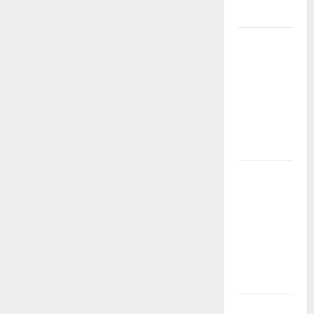
Sultan
Mahjong
Wins 3
Black
Scatter:
Slot Baru
yang Bikin
Heboh!
MAHJONG
WINS 3:
PROMO
MEMBER
BARU
100%
MELEDAK!
Main 10