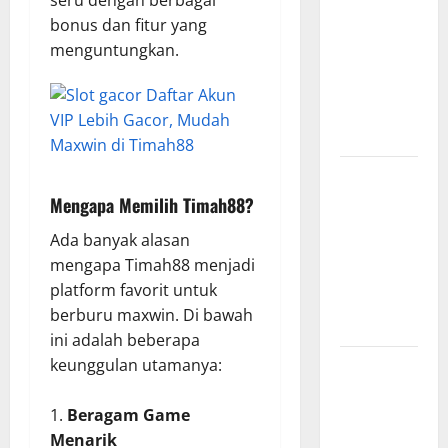
seru dengan berbagai
TIMAH88,
bonus dan fitur yang
Minimal Bet
menguntungkan.
400
Peluang
Menang
Maksimal
Slot Kelas
Atas Favorit
Mengapa Memilih Timah88?
Pemain,
Ada banyak alasan
Potensi
mengapa Timah88 menjadi
Menang
platform favorit untuk
Hingga
berburu maxwin. Di bawah
500X
ini adalah beberapa
keunggulan utamanya:
Slot
Premium
Beragam Game
Terbukti,
Menarik
Menang