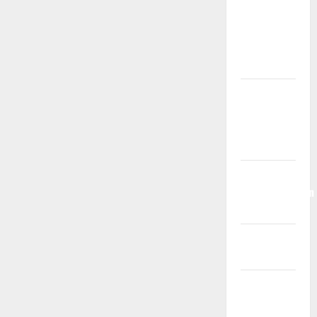
Auto Banjir
Scatter
dengan
Bukti Nyata
dan
Berpeluang
Menang
Besar
dan Paling
Menguntungkan
di Tahun 2025
dan
Terpercaya
Dapatkan 45
–