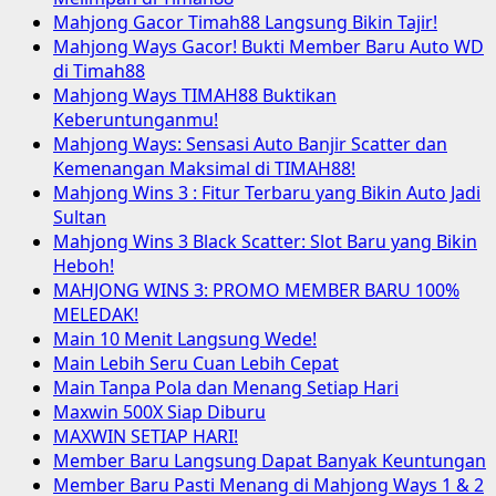
Mahjong Gacor Timah88 Langsung Bikin Tajir!
Mahjong Ways Gacor! Bukti Member Baru Auto WD
di Timah88
Mahjong Ways TIMAH88 Buktikan
Keberuntunganmu!
Mahjong Ways: Sensasi Auto Banjir Scatter dan
Kemenangan Maksimal di TIMAH88!
Mahjong Wins 3 : Fitur Terbaru yang Bikin Auto Jadi
Sultan
Mahjong Wins 3 Black Scatter: Slot Baru yang Bikin
Heboh!
MAHJONG WINS 3: PROMO MEMBER BARU 100%
MELEDAK!
Main 10 Menit Langsung Wede!
Main Lebih Seru Cuan Lebih Cepat
Main Tanpa Pola dan Menang Setiap Hari
Maxwin 500X Siap Diburu
MAXWIN SETIAP HARI!
Member Baru Langsung Dapat Banyak Keuntungan
Member Baru Pasti Menang di Mahjong Ways 1 & 2