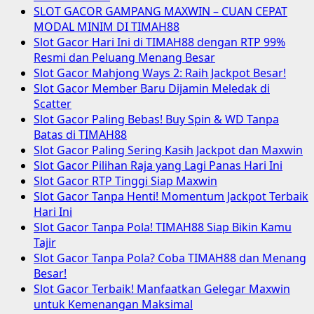
SLOT GACOR GAMPANG MAXWIN – CUAN CEPAT
MODAL MINIM DI TIMAH88
Slot Gacor Hari Ini di TIMAH88 dengan RTP 99%
Resmi dan Peluang Menang Besar
Slot Gacor Mahjong Ways 2: Raih Jackpot Besar!
Slot Gacor Member Baru Dijamin Meledak di
Scatter
Slot Gacor Paling Bebas! Buy Spin & WD Tanpa
Batas di TIMAH88
Slot Gacor Paling Sering Kasih Jackpot dan Maxwin
Slot Gacor Pilihan Raja yang Lagi Panas Hari Ini
Slot Gacor RTP Tinggi Siap Maxwin
Slot Gacor Tanpa Henti! Momentum Jackpot Terbaik
Hari Ini
Slot Gacor Tanpa Pola! TIMAH88 Siap Bikin Kamu
Tajir
Slot Gacor Tanpa Pola? Coba TIMAH88 dan Menang
Besar!
Slot Gacor Terbaik! Manfaatkan Gelegar Maxwin
untuk Kemenangan Maksimal