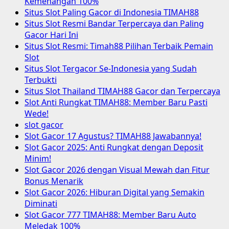
Kemenangan 100%
Situs Slot Paling Gacor di Indonesia TIMAH88
Situs Slot Resmi Bandar Terpercaya dan Paling
Gacor Hari Ini
Situs Slot Resmi: Timah88 Pilihan Terbaik Pemain
Slot
Situs Slot Tergacor Se-Indonesia yang Sudah
Terbukti
Situs Slot Thailand TIMAH88 Gacor dan Terpercaya
Slot Anti Rungkat TIMAH88: Member Baru Pasti
Wede!
slot gacor
Slot Gacor 17 Agustus? TIMAH88 Jawabannya!
Slot Gacor 2025: Anti Rungkat dengan Deposit
Minim!
Slot Gacor 2026 dengan Visual Mewah dan Fitur
Bonus Menarik
Slot Gacor 2026: Hiburan Digital yang Semakin
Diminati
Slot Gacor 777 TIMAH88: Member Baru Auto
Meledak 100%