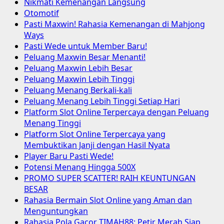
Nikmati Kemenangan Langsung
Otomotif
Pasti Maxwin! Rahasia Kemenangan di Mahjong
Ways
Pasti Wede untuk Member Baru!
Peluang Maxwin Besar Menanti!
Peluang Maxwin Lebih Besar
Peluang Maxwin Lebih Tinggi
Peluang Menang Berkali-kali
Peluang Menang Lebih Tinggi Setiap Hari
Platform Slot Online Terpercaya dengan Peluang
Menang Tinggi
Platform Slot Online Terpercaya yang
Membuktikan Janji dengan Hasil Nyata
Player Baru Pasti Wede!
Potensi Menang Hingga 500X
PROMO SUPER SCATTER! RAIH KEUNTUNGAN
BESAR
Rahasia Bermain Slot Online yang Aman dan
Menguntungkan
Rahasia Pola Gacor TIMAH88: Petir Merah Siap