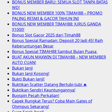
BONUS MEMBER BARU: SEMUA SLOT TANPA BATAS
WD!
BONUS NEW MEMBER 100% TIMAH88 – PROMO
PALING RESMI & GACOR TAHUN INI
BONUS NEW MEMBER TIMAH88: JURUS GANDA
X1000!
Bonus Slot Gacor 2025 dari Timah88
Bonus Spesial Ramadan: Deposit 20 Jadi 45! Raih
Keberuntungan Besar
Bonus Spesial TIMAH88 Sambut Bulan Puasa
BUAT AKUN MAXWIN DI TIMAH88 – NEW MEMBER
AUTO CUAN!
Bukan Janji
Bukan Janji Kosong!
Bukti Bukan Janji!
Buktikan Scatter Datang Bertubi-tubi 🔥
Buktikan Sendiri Keuntungannya!
Buyspin Pecah Perkalian!
Capek Rungkat Terus? Coba Main Gates of
Olympus Sekarang!
Cuan Sejak Awal!