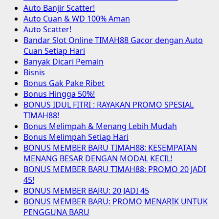
Auto Banjir Scatter!
Auto Cuan & WD 100% Aman
Auto Scatter!
Bandar Slot Online TIMAH88 Gacor dengan Auto
Cuan Setiap Hari
Banyak Dicari Pemain
Bisnis
Bonus Gak Pake Ribet
Bonus Hingga 50%!
BONUS IDUL FITRI : RAYAKAN PROMO SPESIAL
TIMAH88!
Bonus Melimpah & Menang Lebih Mudah
Bonus Melimpah Setiap Hari
BONUS MEMBER BARU TIMAH88: KESEMPATAN
MENANG BESAR DENGAN MODAL KECIL!
BONUS MEMBER BARU TIMAH88: PROMO 20 JADI
45!
BONUS MEMBER BARU: 20 JADI 45
BONUS MEMBER BARU: PROMO MENARIK UNTUK
PENGGUNA BARU