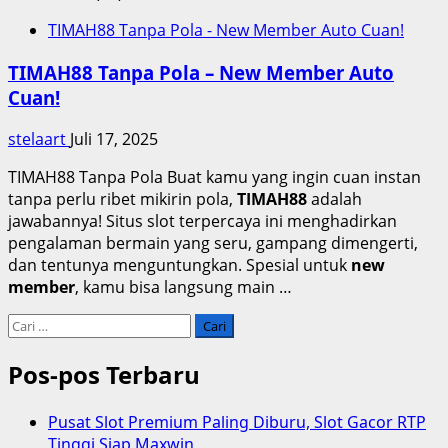
TIMAH88 Tanpa Pola - New Member Auto Cuan!
TIMAH88 Tanpa Pola – New Member Auto
Cuan!
stelaart
Juli 17, 2025
TIMAH88 Tanpa Pola Buat kamu yang ingin cuan instan
tanpa perlu ribet mikirin pola,
TIMAH88
adalah
jawabannya! Situs slot terpercaya ini menghadirkan
pengalaman bermain yang seru, gampang dimengerti,
dan tentunya menguntungkan. Spesial untuk
new
member
, kamu bisa langsung main …
Cari
untuk:
Pos-pos Terbaru
Pusat Slot Premium Paling Diburu, Slot Gacor RTP
Tinggi Siap Maxwin