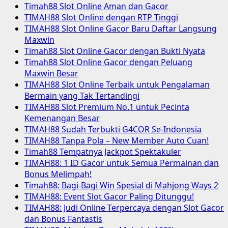
Timah88 Slot Online Aman dan Gacor
TIMAH88 Slot Online dengan RTP Tinggi
TIMAH88 Slot Online Gacor Baru Daftar Langsung
Maxwin
Timah88 Slot Online Gacor dengan Bukti Nyata
Timah88 Slot Online Gacor dengan Peluang
Maxwin Besar
TIMAH88 Slot Online Terbaik untuk Pengalaman
Bermain yang Tak Tertandingi
TIMAH88 Slot Premium No.1 untuk Pecinta
Kemenangan Besar
TIMAH88 Sudah Terbukti G4COR Se-Indonesia
TIMAH88 Tanpa Pola – New Member Auto Cuan!
Timah88 Tempatnya Jackpot Spektakuler
TIMAH88: 1 ID Gacor untuk Semua Permainan dan
Bonus Melimpah!
Timah88: Bagi-Bagi Win Spesial di Mahjong Ways 2
TIMAH88: Event Slot Gacor Paling Ditunggu!
TIMAH88: Judi Online Terpercaya dengan Slot Gacor
dan Bonus Fantastis