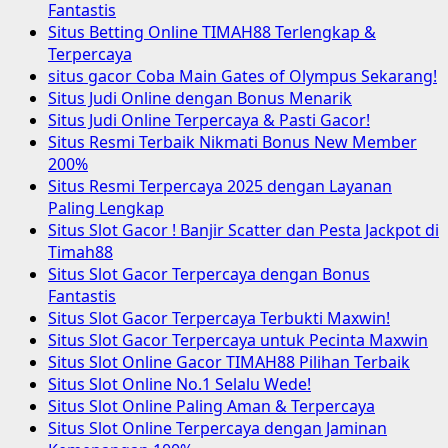
Fantastis
Situs Betting Online TIMAH88 Terlengkap &
Terpercaya
situs gacor Coba Main Gates of Olympus Sekarang!
Situs Judi Online dengan Bonus Menarik
Situs Judi Online Terpercaya & Pasti Gacor!
Situs Resmi Terbaik Nikmati Bonus New Member
200%
Situs Resmi Terpercaya 2025 dengan Layanan
Paling Lengkap
Situs Slot Gacor ! Banjir Scatter dan Pesta Jackpot di
Timah88
Situs Slot Gacor Terpercaya dengan Bonus
Fantastis
Situs Slot Gacor Terpercaya Terbukti Maxwin!
Situs Slot Gacor Terpercaya untuk Pecinta Maxwin
Situs Slot Online Gacor TIMAH88 Pilihan Terbaik
Situs Slot Online No.1 Selalu Wede!
Situs Slot Online Paling Aman & Terpercaya
Situs Slot Online Terpercaya dengan Jaminan