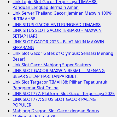
Link Login Slot Gacor Terpercaya TIMAH88:
Panduan Lengkap Bermain Aman
Link Server Thailand Gacor: Jaminan Maxwin 100%
di TIMAH88
LINK SITUS GACOR ANTI RUNGKAD TIMAH88
LINK SITUS SLOT GACOR TERBARU – MAXWIN
SETIAP HARI
LINK SLOT GACOR 2025 – BUAT AKUN MAXWIN
SEKARANG
Link Slot Gacor Gates of Olympus: Sensasi Menang
Besar!
Link Slot Gacor Mahjong Super Scatters
LINK SLOT GACOR MAXWIN RESMI — MENANG
BESAR SETIAP HARI TANPA RIBET!
Link Slot Tergacor TIMAH88: Pilihan Tepat untuk
Penggemar Slot Online
LINK SLOT777: Platform Slot Gacor Terpercaya 2025
LINK SLOT777: SITUS SLOT GACOR PALING
POPULER
Mahjong Dragon: Slot Gacor dengan Bonus
Melimpah di Timah88