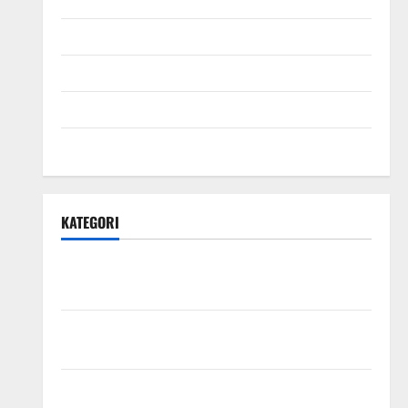
Desember 2024
November 2024
Oktober 2024
September 2024
Agustus 2024
KATEGORI
10 Slot PG Soft Terbaik Abad 2025 yang Wajib Kamu
Coba
Akun Baru Bonus Scatter! TIMAH88 Situs Resmi
Terbaik untuk Raih Kemenangan
Akun Baru Mahjong Ways 2: Auto Banjir Wild &