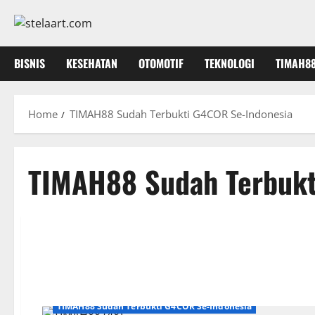
Skip
to
content
BISNIS
KESEHATAN
OTOMOTIF
TEKNOLOGI
TIMAH88
Home
TIMAH88 Sudah Terbukti G4COR Se-Indonesia
TIMAH88 Sudah Terbukt
TIMAH88 Sudah Terbukti G4COR Se-Indonesia