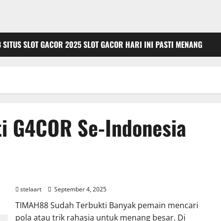
 SITUS SLOT GACOR 2025 SLOT GACOR HARI INI PASTI MENANG
i G4COR Se-Indonesia
TIMAH88 Sudah Terbukti G4COR Se-Indonesia
stelaart
September 4, 2025
TIMAH88 Sudah Terbukti Banyak pemain mencari
pola atau trik rahasia untuk menang besar. Di