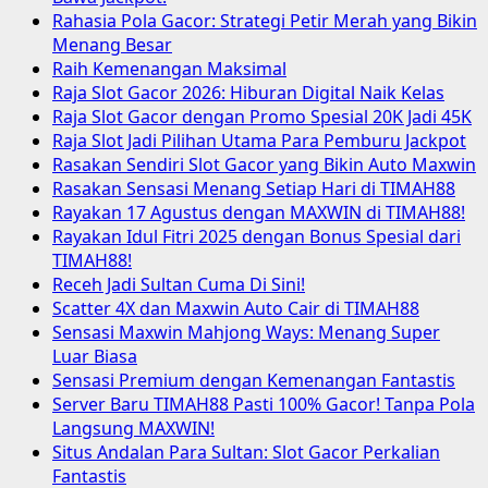
Rahasia Pola Gacor: Strategi Petir Merah yang Bikin
Menang Besar
Raih Kemenangan Maksimal
Raja Slot Gacor 2026: Hiburan Digital Naik Kelas
Raja Slot Gacor dengan Promo Spesial 20K Jadi 45K
Raja Slot Jadi Pilihan Utama Para Pemburu Jackpot
Rasakan Sendiri Slot Gacor yang Bikin Auto Maxwin
Rasakan Sensasi Menang Setiap Hari di TIMAH88
Rayakan 17 Agustus dengan MAXWIN di TIMAH88!
Rayakan Idul Fitri 2025 dengan Bonus Spesial dari
TIMAH88!
Receh Jadi Sultan Cuma Di Sini!
Scatter 4X dan Maxwin Auto Cair di TIMAH88
Sensasi Maxwin Mahjong Ways: Menang Super
Luar Biasa
Sensasi Premium dengan Kemenangan Fantastis
Server Baru TIMAH88 Pasti 100% Gacor! Tanpa Pola
Langsung MAXWIN!
Situs Andalan Para Sultan: Slot Gacor Perkalian
Fantastis