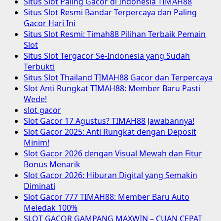
Situs Slot Paling Gacor di Indonesia TIMAH88
Situs Slot Resmi Bandar Terpercaya dan Paling
Gacor Hari Ini
Situs Slot Resmi: Timah88 Pilihan Terbaik Pemain
Slot
Situs Slot Tergacor Se-Indonesia yang Sudah
Terbukti
Situs Slot Thailand TIMAH88 Gacor dan Terpercaya
Slot Anti Rungkat TIMAH88: Member Baru Pasti
Wede!
slot gacor
Slot Gacor 17 Agustus? TIMAH88 Jawabannya!
Slot Gacor 2025: Anti Rungkat dengan Deposit
Minim!
Slot Gacor 2026 dengan Visual Mewah dan Fitur
Bonus Menarik
Slot Gacor 2026: Hiburan Digital yang Semakin
Diminati
Slot Gacor 777 TIMAH88: Member Baru Auto
Meledak 100%
SLOT GACOR GAMPANG MAXWIN – CUAN CEPAT