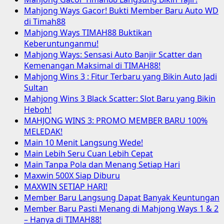
Mahjong Ways Gacor! Bukti Member Baru Auto WD
di Timah88
Mahjong Ways TIMAH88 Buktikan
Keberuntunganmu!
Mahjong Ways: Sensasi Auto Banjir Scatter dan
Kemenangan Maksimal di TIMAH88!
Mahjong Wins 3 : Fitur Terbaru yang Bikin Auto Jadi
Sultan
Mahjong Wins 3 Black Scatter: Slot Baru yang Bikin
Heboh!
MAHJONG WINS 3: PROMO MEMBER BARU 100%
MELEDAK!
Main 10 Menit Langsung Wede!
Main Lebih Seru Cuan Lebih Cepat
Main Tanpa Pola dan Menang Setiap Hari
Maxwin 500X Siap Diburu
MAXWIN SETIAP HARI!
Member Baru Langsung Dapat Banyak Keuntungan
Member Baru Pasti Menang di Mahjong Ways 1 & 2
– Hanya di TIMAH88!