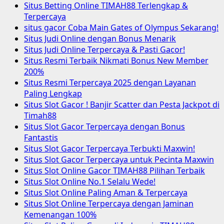
Situs Betting Online TIMAH88 Terlengkap &
Terpercaya
situs gacor Coba Main Gates of Olympus Sekarang!
Situs Judi Online dengan Bonus Menarik
Situs Judi Online Terpercaya & Pasti Gacor!
Situs Resmi Terbaik Nikmati Bonus New Member
200%
Situs Resmi Terpercaya 2025 dengan Layanan
Paling Lengkap
Situs Slot Gacor ! Banjir Scatter dan Pesta Jackpot di
Timah88
Situs Slot Gacor Terpercaya dengan Bonus
Fantastis
Situs Slot Gacor Terpercaya Terbukti Maxwin!
Situs Slot Gacor Terpercaya untuk Pecinta Maxwin
Situs Slot Online Gacor TIMAH88 Pilihan Terbaik
Situs Slot Online No.1 Selalu Wede!
Situs Slot Online Paling Aman & Terpercaya
Situs Slot Online Terpercaya dengan Jaminan
Kemenangan 100%