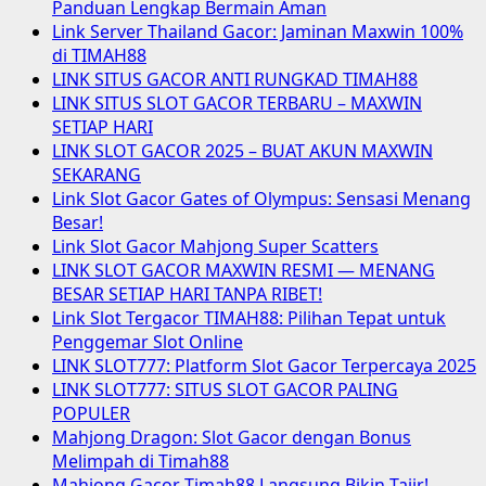
Panduan Lengkap Bermain Aman
Link Server Thailand Gacor: Jaminan Maxwin 100%
di TIMAH88
LINK SITUS GACOR ANTI RUNGKAD TIMAH88
LINK SITUS SLOT GACOR TERBARU – MAXWIN
SETIAP HARI
LINK SLOT GACOR 2025 – BUAT AKUN MAXWIN
SEKARANG
Link Slot Gacor Gates of Olympus: Sensasi Menang
Besar!
Link Slot Gacor Mahjong Super Scatters
LINK SLOT GACOR MAXWIN RESMI — MENANG
BESAR SETIAP HARI TANPA RIBET!
Link Slot Tergacor TIMAH88: Pilihan Tepat untuk
Penggemar Slot Online
LINK SLOT777: Platform Slot Gacor Terpercaya 2025
LINK SLOT777: SITUS SLOT GACOR PALING
POPULER
Mahjong Dragon: Slot Gacor dengan Bonus
Melimpah di Timah88
Mahjong Gacor Timah88 Langsung Bikin Tajir!