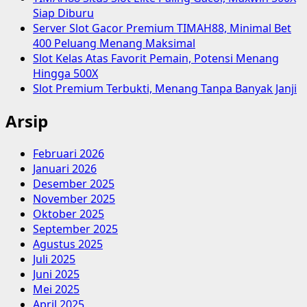
Siap Diburu
Server Slot Gacor Premium TIMAH88, Minimal Bet
400 Peluang Menang Maksimal
Slot Kelas Atas Favorit Pemain, Potensi Menang
Hingga 500X
Slot Premium Terbukti, Menang Tanpa Banyak Janji
Arsip
Februari 2026
Januari 2026
Desember 2025
November 2025
Oktober 2025
September 2025
Agustus 2025
Juli 2025
Juni 2025
Mei 2025
April 2025