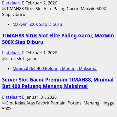
stelaart
Februari 2, 2026
Maxwin 500X Siap Diburu
TIMAH88 Situs Slot Elite Paling Gacor, Maxwin
500X Siap Diburu
stelaart
Februari 1, 2026
Minimal Bet 400 Peluang Menang Maksimal
Server Slot Gacor Premium TIMAH88, Minimal
Bet 400 Peluang Menang Maksimal
stelaart
Januari 31, 2026