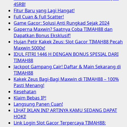
45RB!
Fitur Baru yang Lagi Hangat!
Full Cuan & Full Scatter!
Game Gacor: Solusi Anti Rungkad Sejak 2024
Gaperna Maxwin? Saatnya Coba TIMAH88 dan
Dapatkan Bonus Eksklusif!
Hujan Petir Kakek Zeus: Slot Gacor TIMAH88 Pecah
Maxwin 5000x!
IDUL FITRI 1446 H DENGAN BONUS SPESIAL DARI
TIMAH88
Jackpot Gampang Cair! Daftar & Main Sekarang di
TIMAH88
Kakek Zeus Bagi-Bagi Maxwin di TIMAH88 – 100%
Pasti Menang!
Kesehatan
Klaim Bebas IP!
Langsung Panen Cuan!
LIHAT IKLAN INI? ARTINYA KAMU SEDANG DAPAT
HOKI!
Link Login Slot Gacor Terpercaya TIMAH88: