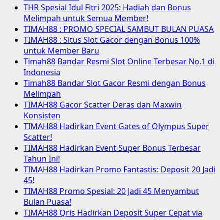
THR Spesial Idul Fitri 2025: Hadiah dan Bonus
Melimpah untuk Semua Member!
TIMAH88 : PROMO SPECIAL SAMBUT BULAN PUASA
TIMAH88 : Situs Slot Gacor dengan Bonus 100%
untuk Member Baru
Timah88 Bandar Resmi Slot Online Terbesar No.1 di
Indonesia
Timah88 Bandar Slot Gacor Resmi dengan Bonus
Melimpah
TIMAH88 Gacor Scatter Deras dan Maxwin
Konsisten
TIMAH88 Hadirkan Event Gates of Olympus Super
Scatter!
TIMAH88 Hadirkan Event Super Bonus Terbesar
Tahun Ini!
TIMAH88 Hadirkan Promo Fantastis: Deposit 20 Jadi
45!
TIMAH88 Promo Spesial: 20 Jadi 45 Menyambut
Bulan Puasa!
TIMAH88 Qris Hadirkan Deposit Super Cepat via