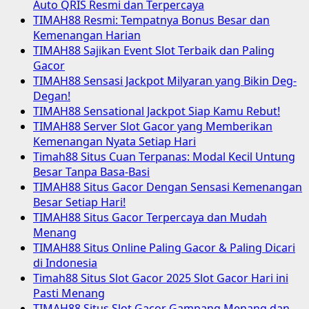
Auto QRIS Resmi dan Terpercaya
TIMAH88 Resmi: Tempatnya Bonus Besar dan
Kemenangan Harian
TIMAH88 Sajikan Event Slot Terbaik dan Paling
Gacor
TIMAH88 Sensasi Jackpot Milyaran yang Bikin Deg-
Degan!
TIMAH88 Sensational Jackpot Siap Kamu Rebut!
TIMAH88 Server Slot Gacor yang Memberikan
Kemenangan Nyata Setiap Hari
Timah88 Situs Cuan Terpanas: Modal Kecil Untung
Besar Tanpa Basa-Basi
TIMAH88 Situs Gacor Dengan Sensasi Kemenangan
Besar Setiap Hari!
TIMAH88 Situs Gacor Terpercaya dan Mudah
Menang
TIMAH88 Situs Online Paling Gacor & Paling Dicari
di Indonesia
Timah88 Situs Slot Gacor 2025 Slot Gacor Hari ini
Pasti Menang
TIMAH88 Situs Slot Gacor Gampang Menang dan