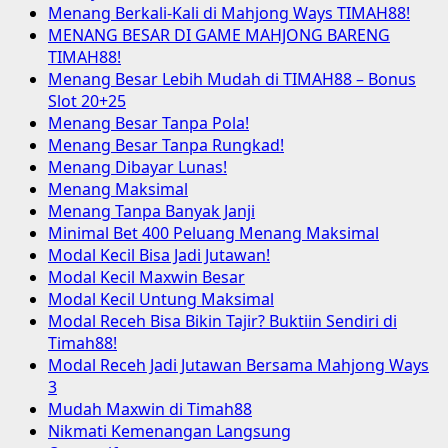
Menang Berkali-Kali di Mahjong Ways TIMAH88!
MENANG BESAR DI GAME MAHJONG BARENG
TIMAH88!
Menang Besar Lebih Mudah di TIMAH88 – Bonus
Slot 20+25
Menang Besar Tanpa Pola!
Menang Besar Tanpa Rungkad!
Menang Dibayar Lunas!
Menang Maksimal
Menang Tanpa Banyak Janji
Minimal Bet 400 Peluang Menang Maksimal
Modal Kecil Bisa Jadi Jutawan!
Modal Kecil Maxwin Besar
Modal Kecil Untung Maksimal
Modal Receh Bisa Bikin Tajir? Buktiin Sendiri di
Timah88!
Modal Receh Jadi Jutawan Bersama Mahjong Ways
3
Mudah Maxwin di Timah88
Nikmati Kemenangan Langsung