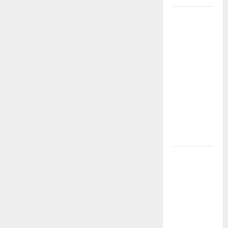
Server
Slot
Gacor
Premium
TIMAH88,
Minimal
Bet 400
Peluang
Menang
Maksimal
Slot Kelas
Atas
Favorit
Pemain,
Potensi
Menang