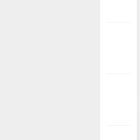
Emas Untuk
Menang
Besar
Event Slot
Gacor
TIMAH88:
Waktunya
Cuan
Maksimal!
Event Slot
Maxwin
TIMAH88:
Kesempatan
Menang
Besar
Event
Slot