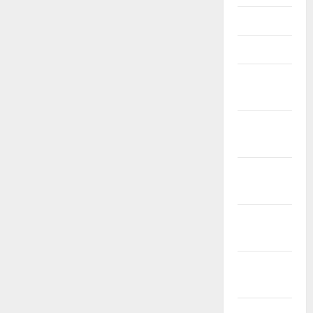
Mei 2025
April 2025
Maret
2025
Februari
2025
Januari
2025
Desember
2024
November
2024
Oktober