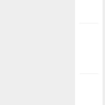
Panduan
Lengkap
Bermain
Aman
Link
Server
Thailand
Gacor:
Jaminan
Maxwin
100% di
TIMAH88
LINK
SITUS
GACOR
ANTI
RUNGKAD