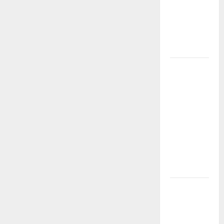
Anti
Rungkad
Sejak
2024
Gaperna
Maxwin?
Saatnya
Coba
TIMAH88
dan
Dapatkan
Bonus
Eksklusif!
Hujan
Petir
Kakek