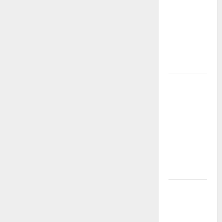
Zeus: Slot
Gacor
TIMAH88
Pecah
Maxwin
5000x!
IDUL
FITRI
1446 H
DENGAN
BONUS
SPESIAL
DARI
TIMAH88
Jackpot
Gampang
Cair!