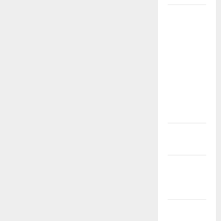
BUAT
AKUN
MAXWIN
DI
TIMAH88
– NEW
MEMBER
AUTO
CUAN!
Bukan
Janji
Bukan
Janji
Kosong!
Bukti