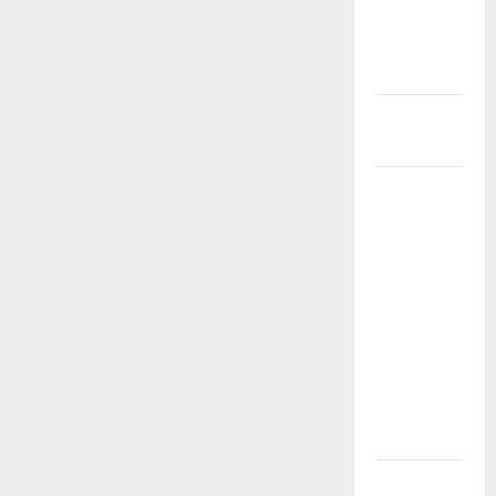
Cuan &
WD 100%
Aman
Auto
Scatter!
Bandar
Slot
Online
TIMAH88
Gacor
dengan
Auto
Cuan
Setiap
Hari
Banyak