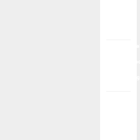
Bonus
Slot
Gacor
2025 dari
Timah88
Bonus Spesia
Ramadan:
Deposit 20 Ja
45! Raih
Keberuntung
Besar
Bonus
Spesial
TIMAH88
Sambut
Bulan
Puasa