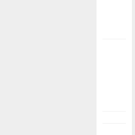
Daftar &
Main
Sekarang
di
TIMAH88
Kakek
Zeus
Bagi-Bagi
Maxwin
di
TIMAH88
– 100%
Pasti
Menang!
Kesehatan
Klaim