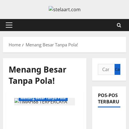
Skip
to
content
Primary
Menu
Home
Menang Besar Tanpa Pola!
Menang Besar
Cari
untuk:
Tanpa Pola!
POS-POS
Menang Besar Tanpa Pola!
TERBARU
TIMAH88: Slot Gacor
Pusat
Terpercaya, Menang
Slot
Besar Tanpa Pola!