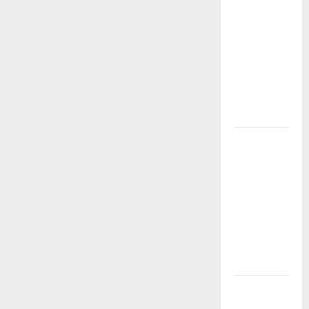
RESMI —
MENANG
BESAR
SETIAP
HARI
TANPA
RIBET!
Link Slot
Tergacor
TIMAH88:
Pilihan
Tepat
untuk
Penggemar
Slot Online
LINK
SLOT777: