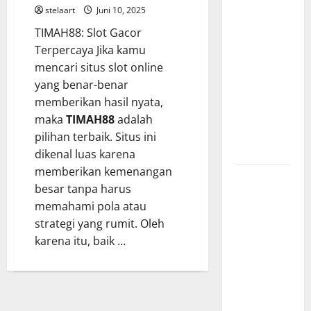
Premium
stelaart
Juni 10, 2025
Paling
TIMAH88: Slot Gacor
Diburu,
Terpercaya Jika kamu
Slot
mencari situs slot online
Gacor
yang benar-benar
RTP
memberikan hasil nyata,
Tinggi
maka
TIMAH88
adalah
Siap
pilihan terbaik. Situs ini
Maxwin
dikenal luas karena
memberikan kemenangan
TIMAH88
besar tanpa harus
Situs Slot
memahami pola atau
Elite
strategi yang rumit. Oleh
Paling
karena itu, baik …
Gacor,
Maxwin
500X Siap
Diburu