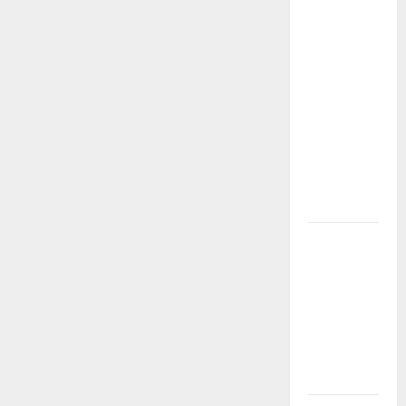
NEW
MEMBER
100%
TIMAH88
– PROMO
PALING
RESMI &
GACOR
TAHUN
INI
BONUS
NEW
MEMBER
TIMAH88:
JURUS
GANDA
X1000!