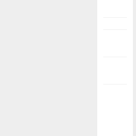
Dicari
Pemain
Bisnis
Bonus
Gak Pake
Ribet
Bonus
Hingga
50%!
BONUS
IDUL
FITRI :
RAYAKAN
PROMO
SPESIAL
TIMAH88!