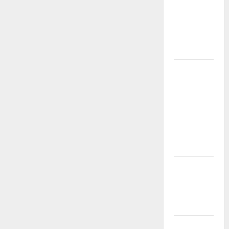
BESAR
DENGAN
MODAL
KECIL!
BONUS
MEMBER
BARU
TIMAH88:
PROMO
20 JADI
45!
BONUS
MEMBER
BARU: 20
JADI 45
BONUS