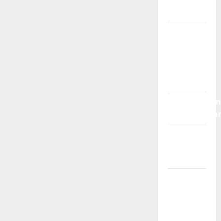
Bukan
Janji!
Buktikan
Scatter
Datang
Bertubi-
tubi 🔥
Buktikan Sen
Keuntungann
Buyspin
Pecah
Perkalian!
Capek
Rungkat
Terus?
Coba