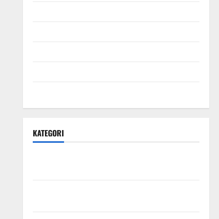
Desember 2024
November 2024
Oktober 2024
September 2024
Agustus 2024
KATEGORI
10 Slot PG Soft Terbaik Abad 2025 yang Wajib Kamu
Coba
Akun Baru Bonus Scatter! TIMAH88 Situs Resmi
Terbaik untuk Raih Kemenangan