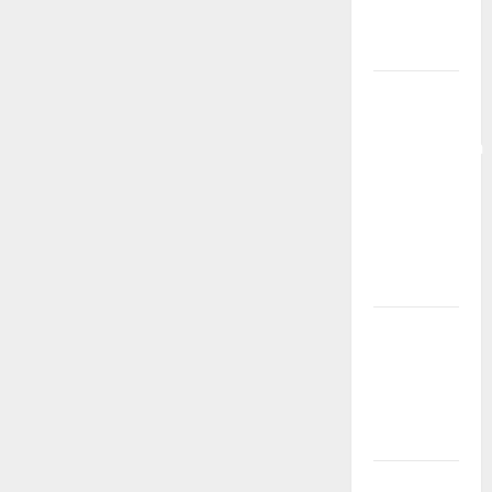
dan
Terpercaya
Dapatkan
45 –
Kesempatan
Terbaik
untuk
Menang
Lebih
Banyak!
Deposit
QRIS
Hanya 1
Detik di
TIMAH88!
DP