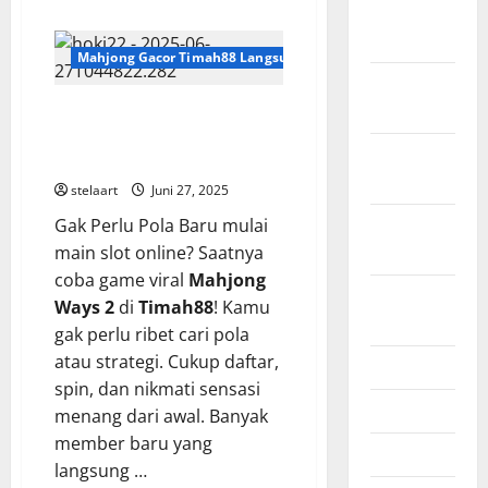
Desember
2025
Mahjong Gacor Timah88 Langsung Bikin Tajir!
November
2025
Gak Perlu Pola, Mahjong
Gacor Timah88 Langsung
Oktober
Bikin Tajir!
2025
stelaart
Juni 27, 2025
Gak Perlu Pola Baru mulai
September
main slot online? Saatnya
2025
coba game viral
Mahjong
Agustus
Ways 2
di
Timah88
! Kamu
2025
gak perlu ribet cari pola
atau strategi. Cukup daftar,
Juli 2025
spin, dan nikmati sensasi
Juni 2025
menang dari awal. Banyak
member baru yang
Mei 2025
langsung …