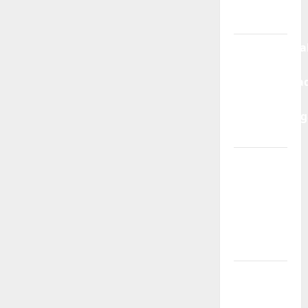
2025 dari
Timah88
Bonus Spesia
Ramadan:
Deposit 20 Ja
45! Raih
Keberuntung
Besar
Bonus
Spesial
TIMAH88
Sambut
Bulan
Puasa
BUAT
AKUN