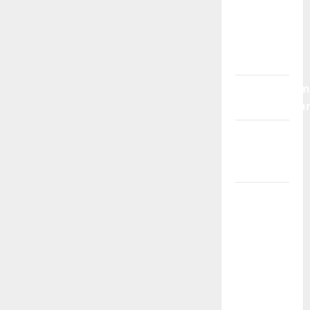
Scatter
Datang
Bertubi-
tubi 🔥
Buktikan Sen
Keuntungann
Buyspin
Pecah
Perkalian!
Capek
Rungkat
Terus?
Coba
Main
Gates of
Olympus