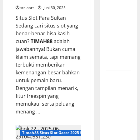
Premium
stelaart
Juni 30, 2025
Paling
Diburu,
Situs Slot Para Sultan
Slot
Sedang cari situs slot yang
Gacor
benar-benar bisa kasih
RTP
cuan?
TIMAH88
adalah
Tinggi
jawabannya! Bukan cuma
Siap
klaim semata, tapi memang
Maxwin
terbukti memberikan
kemenangan besar bahkan
TIMAH88
untuk pemain baru.
Situs Slot
Dengan tampilan menarik,
Elite
fitur freespin yang
Paling
memukau, serta peluang
Gacor,
menang …
Maxwin
500X Siap
Diburu
Timah88 Situs Slot Gacor 2025 Slot Gacor Hari ini Pasti Menan