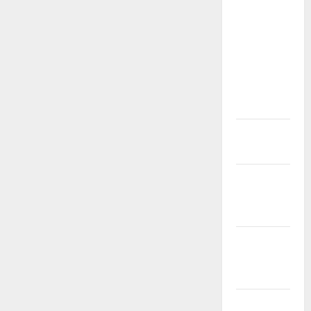
MAXWIN
DI
TIMAH88
– NEW
MEMBER
AUTO
CUAN!
Bukan
Janji
Bukan
Janji
Kosong!
Bukti
Bukan
Janji!
Buktikan