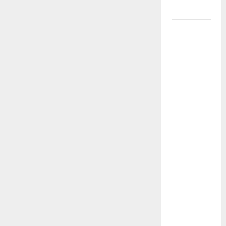
Cuan!
LIHAT
IKLAN
INI?
ARTINYA
KAMU
SEDANG
DAPAT
HOKI!
Link Login
Slot Gacor
Terpercaya
TIMAH88:
Panduan
Lengkap
Bermain