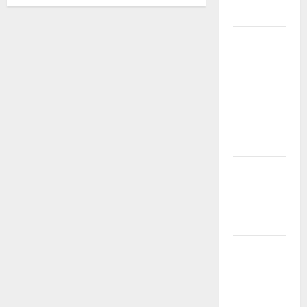
pos
KECIL!
BONUS
MEMBER
BARU
TIMAH88:
PROMO
20 JADI
45!
BONUS
MEMBER
BARU: 20
JADI 45
BONUS
MEMBER
BARU:
PROMO