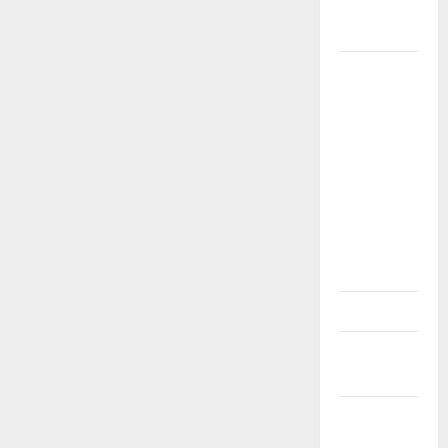
di
TIMAH88
Kakek
Zeus
Bagi-Bagi
Maxwin
di
TIMAH88
– 100%
Pasti
Menang!
Kesehatan
Klaim
Bebas IP!
Langsung
Panen