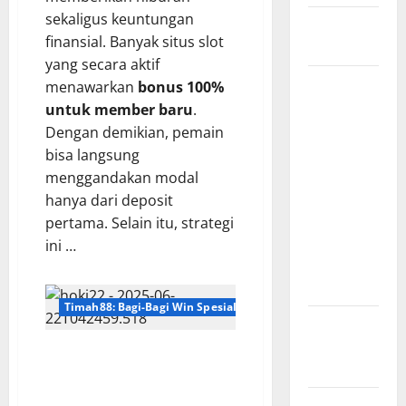
sekaligus keuntungan
Auto
finansial. Banyak situs slot
Scatter!
yang secara aktif
Bandar
menawarkan
bonus 100%
Slot
untuk member baru
.
Online
Dengan demikian, pemain
TIMAH88
bisa langsung
Gacor
menggandakan modal
dengan
hanya dari deposit
Auto
pertama. Selain itu, strategi
Cuan
ini …
Setiap
Hari
Timah88: Bagi-Bagi Win Spesial di Mahjong Ways 2
Banyak
Dicari
Timah88: Bagi-Bagi Win
Pemain
Spesial di Mahjong Ways
2
Bisnis