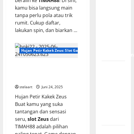
beralih ke
TIMAH88
! Di sini,
Akun Baru
kamu bisa langsung main
Bonus
tanpa perlu pola atau trik
Scatter!
rumit. Cukup daftar,
TIMAH88
lakukan spin, dan biarkan …
Situs Resmi
Terbaik
untuk Raih
Hujan Petir Kakek Zeus: Slot Gacor TIMAH88 Pecah Maxwin 50
Kemenangan
Hujan Petir Kakek Zeus:
Akun
Slot Gacor TIMAH88 Pecah
Baru
Maxwin 5000x!
Mahjong
stelaart
Juni 24, 2025
Ways 2:
Hujan Petir Kakek Zeus
Auto
Buat kamu yang suka
Banjir
tantangan dan sensasi
Wild &
seru,
slot Zeus
dari
Scatter
TIMAH88 adalah pilihan
Akun